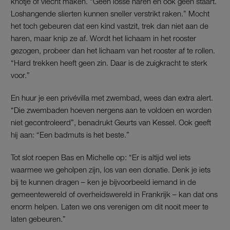
knotje of vlecht maken. “Geen losse haren en ook geen staart.
Loshangende slierten kunnen sneller verstrikt raken.” Mocht
het toch gebeuren dat een kind vastzit, trek dan niet aan de
haren, maar knip ze af. Wordt het lichaam in het rooster
gezogen, probeer dan het lichaam van het rooster af te rollen.
“Hard trekken heeft geen zin. Daar is de zuigkracht te sterk
voor.”
En huur je een privévilla met zwembad, wees dan extra alert.
“Die zwembaden hoeven nergens aan te voldoen en worden
niet gecontroleerd”, benadrukt Geurts van Kessel. Ook geeft
hij aan: “Een badmuts is het beste.”
Tot slot roepen Bas en Michelle op: “Er is altijd wel iets
waarmee we geholpen zijn, los van een donatie. Denk je iets
bij te kunnen dragen – ken je bijvoorbeeld iemand in de
gemeentewereld of overheidswereld in Frankrijk – kan dat ons
enorm helpen. Laten we ons verenigen om dit nooit meer te
laten gebeuren.”