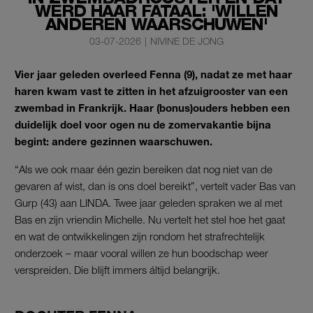
WERD HAAR FATAAL: 'WILLEN
ANDEREN WAARSCHUWEN'
03-07-2026
|
NIVINE DE JONG
Vier jaar geleden overleed Fenna (9), nadat ze met haar
haren kwam vast te zitten in het afzuigrooster van een
zwembad in Frankrijk. Haar (bonus)ouders hebben een
duidelijk doel voor ogen nu de zomervakantie bijna
begint: andere gezinnen waarschuwen.
“Als we ook maar één gezin bereiken dat nog niet van de
gevaren af wist, dan is ons doel bereikt”, vertelt vader Bas van
Gurp (43) aan LINDA. Twee jaar geleden spraken we al met
Bas en zijn vriendin Michelle. Nu vertelt het stel hoe het gaat
en wat de ontwikkelingen zijn rondom het strafrechtelijk
onderzoek – maar vooral willen ze hun boodschap weer
verspreiden. Die blijft immers áltijd belangrijk.