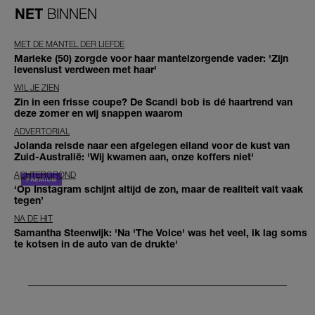
NET
BINNEN
MET DE MANTEL DER LIEFDE
Marieke (50) zorgde voor haar mantelzorgende vader: 'Zijn
levenslust verdween met haar'
WIL JE ZIEN
Zin in een frisse coupe? De Scandi bob is dé haartrend van
deze zomer en wij snappen waarom
ADVERTORIAL
Jolanda reisde naar een afgelegen eiland voor de kust van
Zuid-Australië: 'Wij kwamen aan, onze koffers niet'
ACHTERGROND
‘Op Instagram schijnt altijd de zon, maar de realiteit valt vaak
tegen’
NA DE HIT
Samantha Steenwijk: 'Na 'The Voice' was het veel, ik lag soms
te kotsen in de auto van de drukte'