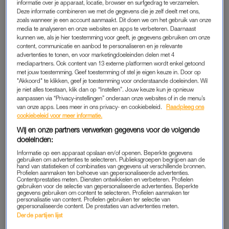
informatie over je apparaat, locatie, browser en surfgedrag te verzamelen.
bonusmoeder Michelle. Dat belletje, op 30 juli 2022, heeft nooit
Deze informatie combineren we met de gegevens die je zelf deelt met ons,
plaatsgevonden.
zoals wanneer je een account aanmaakt. Dit doen we om het gebruik van onze
media te analyseren en onze websites en apps te verbeteren. Daarnaast
kunnen we, als je hier toestemming voor geeft, je gegevens gebruiken om onze
“Wij kregen die namiddag een telefoontje, denkende dat we
content, communicatie en aanbod te personaliseren en je relevante
Fenna aan de lijn zouden krijgen. Haar moeder belde en gaf
advertenties te tonen, en voor marketingdoeleinden delen met 4
mediapartners. Ook content van 13 externe platformen wordt enkel getoond
meteen aan dat het niet goed was. Ze waren op dat moment
met jouw toestemming. Geef toestemming of stel je eigen keuze in. Door op
al een half uur bezig met reanimatie”, vertelt Bas. “Fenna’s
"Akkoord" te klikken, geef je toestemming voor onderstaande doeleinden. Wil
je niet alles toestaan, klik dan op “Instellen”. Jouw keuze kun je opnieuw
moeder is
verpleegkundige
en kon niet enkel toekijken. Ze
aanpassen via “Privacy-instellingen” onderaan onze websites of in de menu’s
heeft de knop omgezet en is zelf gaan reanimeren. Daarmee
van onze apps. Lees meer in ons privacy- en cookiebeleid.
Raadpleeg ons
heeft Fenna de beste kans gekregen. Alle clichés zijn waar. De
cookiebeleid voor meer informatie.
grond zakt onder je voeten vandaan. Je wereld stort in.”
Wij en onze partners verwerken gegevens voor de volgende
doeleinden:
Michelle vult aan: “Meteen heb je paniek. En ongeloof.”
Informatie op een apparaat opslaan en/of openen. Beperkte gegevens
gebruiken om advertenties te selecteren. Publieksgroepen begrijpen aan de
hand van statistieken of combinaties van gegevens uit verschillende bronnen.
Inzamelingsactie gestart voor
Profielen aanmaken ten behoeve van gepersonaliseerde advertenties.
familie verdronken 6-jarige
Contentprestaties meten. Diensten ontwikkelen en verbeteren. Profielen
gebruiken voor de selectie van gepersonaliseerde advertenties. Beperkte
jongen uit uit Oss: 'Zodat
gegevens gebruiken om content te selecteren. Profielen aanmaken ter
familie een mooi afscheid kan
personalisatie van content. Profielen gebruiken ter selectie van
geven'
gepersonaliseerde content. De prestaties van advertenties meten.
LEES OOK
Derde partijen lijst