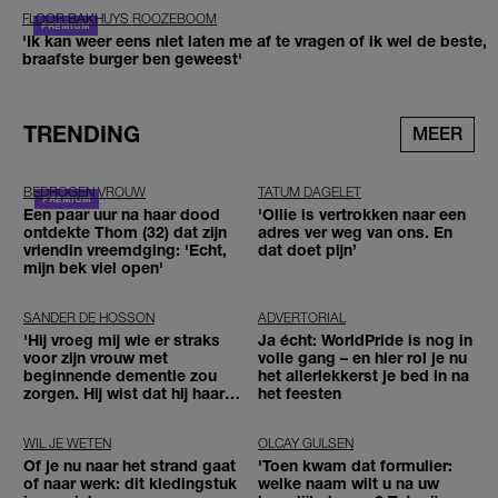
FLOOR BAKHUYS ROOZEBOOM
'Ik kan weer eens niet laten me af te vragen of ik wel de beste,
braafste burger ben geweest'
TRENDING
MEER
BEDROGEN VROUW
TATUM DAGELET
Een paar uur na haar dood
'Ollie is vertrokken naar een
ontdekte Thom (32) dat zijn
adres ver weg van ons. En
vriendin vreemdging: 'Echt,
dat doet pijn’
mijn bek viel open'
SANDER DE HOSSON
ADVERTORIAL
'Hij vroeg mij wie er straks
Ja écht: WorldPride is nog in
voor zijn vrouw met
volle gang – en hier rol je nu
beginnende dementie zou
het allerlekkerst je bed in na
zorgen. Hij wist dat hij haar
het feesten
zou moeten loslaten'
WIL JE WETEN
OLCAY GULSEN
Of je nu naar het strand gaat
'Toen kwam dat formulier:
of naar werk: dit kledingstuk
welke naam wilt u na uw