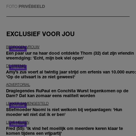
FOTO
PRIVÉBEELD
EXCLUSIEF VOOR JOU
BEDROGEN VROUW
Een paar uur na haar dood ontdekte Thom (32) dat zijn vriendin
vreemdging: 'Echt, mijn bek viel open'
DE ERFENIS
Amy’s zus voert al twintig jaar strijd om erfenis van 10.000 euro:
'Op de uitvaart is ze niet geweest'
ADVERTORIAL
Draglegendes RuPaul en Conchita Wurst tegenkomen op de
Dam? Dat kan zomaar eens realiteit worden
LEKKER SAMENGESTELD
Stiefmoeder Naomi is niet welkom bij verjaardagen: 'Hun
moeder wil niet dat ik er ben'
LIEVE HELEEN
Fred (55): 'Ik vind het moeilijk om meerdere keren klaar te
komen tijdens een vrijpartij'