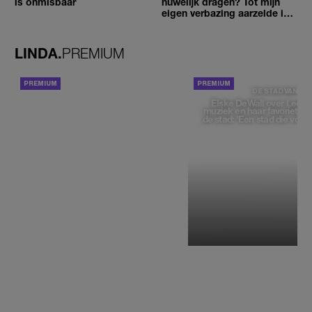
is onmisbaar
huwelijk dragen? Tot mijn
eigen verbazing aarzelde ik
geen moment'
LINDA.
PREMIUM
ACHTERGROND
DE STAD VAN
Elske DeWall over Leeu
muziek en haar favoriete p
de stad: 'Een stad die voelt 