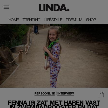
HOME
HOME
TRENDING
TRENDING
LIFESTYLE
LIFESTYLE
PREMIUM
PREMIUM
SHOP
SHOP
PERSOONLIJK
|
INTERVIEW
FENNA (9) ZAT MET HAREN VAST
IN ZWEMBADROOSTER EN DAT