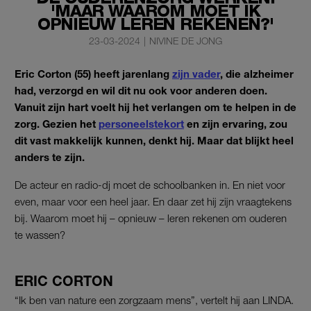
'MAAR WAAROM MOET IK
OPNIEUW LEREN REKENEN?'
23-03-2024
|
NIVINE DE JONG
Eric Corton (55) heeft jarenlang
zijn vader
, die alzheimer
had, verzorgd en wil dit nu ook voor anderen doen.
Vanuit zijn hart voelt hij het verlangen om te helpen in de
zorg. Gezien het
personeelstekort
en zijn ervaring, zou
dit vast makkelijk kunnen, denkt hij. Maar dat blijkt heel
anders te zijn.
De acteur en radio-dj moet de schoolbanken in. En niet voor
even, maar voor een heel jaar. En daar zet hij zijn vraagtekens
bij. Waarom moet hij – opnieuw – leren rekenen om ouderen
te wassen?
ERIC CORTON
“Ik ben van nature een zorgzaam mens”, vertelt hij aan LINDA.