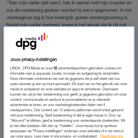
“Toen mijn vader ziek werd, heb ik samen met mijn moeder en
zus de mantelzorg gedaan voordat hij werd opgenomen. In het
verpleeghuis zag ik hoe belangrijk goede verpleeghuiszorg is.
Nadat mijn vader overleed, kreeg ik het gevoel dat ik dit ooit
wil doen buiten mijn andere werkzaamheden.”
Bij een verpleeghuis in Zoetermeer heeft Corton een goed
gevoel. “Daar vond ik het zo leuk. En hun visie op de zorg
Jouw privacy-instellingen
tijdens het laatste stukje van het leven is zoals ik het voel. Daar
heb ik eerst vrijwilligerswerk gedaan. Het begon met liedjes
LINDA., DPG Media en onze
92
advertentiepartners gebruiken cookies om
informatie over je apparaat, locatie, browser en surfgedrag te verzamelen.
zingen, erna ging ik stukjes fietsen en pannenkoeken bakken.
Deze informatie combineren we met de gegevens die je zelf deelt met ons,
Na een jaar wilde ik ook de zorgtaken uitvoeren. Om ze in alle
zoals wanneer je een account aanmaakt. Dit doen we om het gebruik van onze
media te analyseren en onze websites en apps te verbeteren. Daarnaast
veiligheid en vertrouwen te helpen met dingen die mensen
kunnen we, als je hier toestemming voor geeft, je gegevens gebruiken om onze
altijd konden en nu niet meer kunnen, vind ik echt heel mooi.”
content, communicatie en aanbod te personaliseren en je relevante
advertenties te tonen, en voor marketingdoeleinden delen met 4
mediapartners. Ook content van 13 externe platformen wordt enkel getoond
met jouw toestemming. Geef toestemming of stel je eigen keuze in. Door op
REKENEN
"Akkoord" te klikken, geef je toestemming voor onderstaande doeleinden. Wil
Cortons werkzaamheden in het verpleeghuis bestaan onder
je niet alles toestaan, klik dan op “Instellen”. Jouw keuze kun je opnieuw
aanpassen via “Privacy-instellingen” onderaan onze websites of in de menu’s
meer uit mensen wassen, bedden opmaken en wandelen.
van onze apps. Lees meer in ons privacy- en cookiebeleid.
Raadpleeg ons