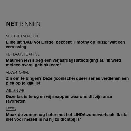
NET
BINNEN
MOET JE EVEN ZIEN
Eline uit 'B&B Vol Liefde' bezoekt Timothy op Ibiza: 'Wat een
verrassing'
HET LAATSTE APPJE
Maureen (47) sloeg een verjaardagsuitnodiging af: 'Ik werd
meteen overal geblokkeerd'
ADVERTORIAL
Zin om te bingen? Déze (iconische) queer series verdienen een
plek op je kijklijst
WILLEN WE
Deze tas is terug en wij snappen waarom: dít zijn onze
favorieten
LEZEN
Maak de zomer nog heter met het LINDA.zomerverhaal: 'Ik sta
niet voor mezelf in nu hij zo dichtbij is'