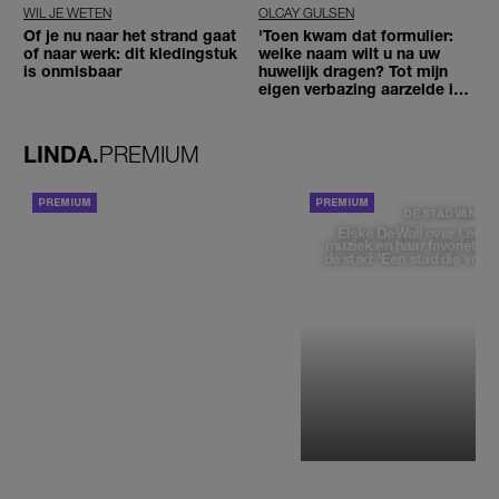
WIL JE WETEN
OLCAY GULSEN
Of je nu naar het strand gaat
'Toen kwam dat formulier:
of naar werk: dit kledingstuk
welke naam wilt u na uw
is onmisbaar
huwelijk dragen? Tot mijn
eigen verbazing aarzelde ik
geen moment'
LINDA.
PREMIUM
ACHTERGROND
DE STAD VAN
Elske DeWall over Leeu
muziek en haar favoriete p
de stad: 'Een stad die voelt 