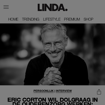
HOME
HOME
TRENDING
TRENDING
LIFESTYLE
LIFESTYLE
PREMIUM
PREMIUM
SHOP
SHOP
PERSOONLIJK
|
INTERVIEW
ERIC CORTON WIL DOLGRAAG IN
DE OUDERENZORG WERKEN: