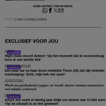
GOED ARTIKEL? DELEN MAAR.
FOTO
TOM CORNELISSEN
EXCLUSIEF VOOR JOU
AMBER
High-class escort Amber: ‘Op het moment dat ik vooroverbuig
hoor ik een zachte klik’
BEDROGEN VROUW
Een paar uur na haar dood ontdekte Thom (32) dat zijn vriendin
vreemdging: 'Echt, mijn bek viel open'
ADVERTORIAL
Word een professional yapper: zó wordt nieuwe mensen ontmoeten
veel minder awkward
DE ERFENIS
Amy’s zus voert al twintig jaar strijd om erfenis van 10.000 euro:
'Op de uitvaart is ze niet geweest'