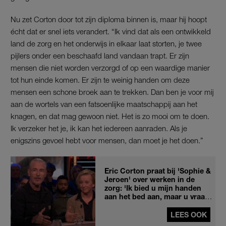
Nu zet Corton door tot zijn diploma binnen is, maar hij hoopt
écht dat er snel iets verandert. “Ik vind dat als een ontwikkeld
land de zorg en het onderwijs in elkaar laat storten, je twee
pijlers onder een beschaafd land vandaan trapt. Er zijn
mensen die niet worden verzorgd of op een waardige manier
tot hun einde komen. Er zijn te weinig handen om deze
mensen een schone broek aan te trekken. Dan ben je voor mij
aan de wortels van een fatsoenlijke maatschappij aan het
knagen, en dat mag gewoon niet. Het is zo mooi om te doen.
Ik verzeker het je, ik kan het iedereen aanraden. Als je
enigszins gevoel hebt voor mensen, dan moet je het doen.”
Eric Corton praat bij 'Sophie &
Jeroen' over werken in de
zorg: 'Ik bied u mijn handen
aan het bed aan, maar u vraagt
om een rekentoets'
LEES OOK