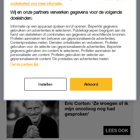
Geen bezigheden waar je een geodriehoek bij nodig hebt, zou
cookiebeleid voor meer informatie.
je denken. Toch moet hij opnieuw examens rekenen en
Wij en onze partners verwerken gegevens voor de volgende
Nederlands doen. En dat met drie boeken op zijn naam.
doeleinden:
Informatie op een apparaat opslaan en/of openen. Beperkte gegevens
gebruiken om advertenties te selecteren. Publieksgroepen begrijpen aan de
“Je moet een diploma halen, dat klinkt niet meer dan logisch.
hand van statistieken of combinaties van gegevens uit verschillende bronnen.
Profielen aanmaken ten behoeve van gepersonaliseerde advertenties.
Ik ben begonnen met het laagste niveau, dat heet ‘helpende in
Contentprestaties meten. Diensten ontwikkelen en verbeteren. Profielen
de zorg.’ Mensen uit bed halen, onder de douche zetten,
gebruiken voor de selectie van gepersonaliseerde advertenties. Beperkte
gegevens gebruiken om content te selecteren. Profielen aanmaken ter
boterhammen smeren, wandelen en rapporteren over hoe ik
personalisatie van content. Profielen gebruiken ter selectie van
gepersonaliseerde content. De prestaties van advertenties meten.
vind dat ze erbij zitten, staan of liggen. Het zijn basale taken.
Derde partijen lijst
Vervolgens heb ik mij ingeschreven voor niveau 2, omdat het
vanuit mijn werkgever een wens was een diploma te halen.
Dat is logisch.”
Instellen
Akkoord
Eric Corton: ‘Ze vroegen of ik
mijn oncoloog nog had
gesproken’
LEES OOK