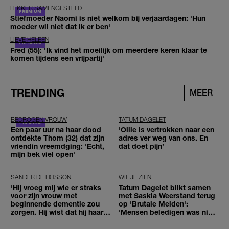
LEKKER SAMENGESTELD
Stiefmoeder Naomi is niet welkom bij verjaardagen: 'Hun
moeder wil niet dat ik er ben'
LIEVE HELEEN
Fred (55): 'Ik vind het moeilijk om meerdere keren klaar te
komen tijdens een vrijpartij'
TRENDING
MEER
BEDROGEN VROUW
TATUM DAGELET
Een paar uur na haar dood
'Ollie is vertrokken naar een
ontdekte Thom (32) dat zijn
adres ver weg van ons. En
vriendin vreemdging: 'Echt,
dat doet pijn’
mijn bek viel open'
SANDER DE HOSSON
WIL JE ZIEN
'Hij vroeg mij wie er straks
Tatum Dagelet blikt samen
voor zijn vrouw met
met Saskia Weerstand terug
beginnende dementie zou
op 'Brutale Meiden':
zorgen. Hij wist dat hij haar
'Mensen beledigen was niet
zou moeten loslaten'
leuk meer'