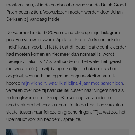
moeten staan, of in de voorbeschouwing van de Dutch Grand
Prix moeten zitten. Voorgelezen moeten worden door Johan
Derksen bij Vandaag Inside.
De waarheid is dat 90% van de reacties op mijn Instagram-
post van vrouwen kwam. Applaus. Knap. Zelfs een enkele
‘held’ kwam voorbij. Het feit dat dit besef, dat éigenlijk eerder
had moeten komen en niet meer dan normaal is, wordt
toegejuicht alsof ik 17 straathonden uit het water heb gevist
(het was er één) terwijl ik tegelijkertijd de huizencrisis heb
opgelost, schuurt bijna tegen het ongemakkelijke aan. Ik
hoorde
mijn vriendin, waar ik al bijna 4 jaar mee samen ben
,
vertellen over hoe zij haar sleutel tussen haar vingers had als
ze terugkwam uit de kroeg. Sterker nog, ze voelde de
noodzaak om het voor te doen. Pakte de bos. Een versleten
sleutel tussen haar felroze en groene ringen. “Tja, wat zou het
überhaupt voor zin hebben”, sprak ze.