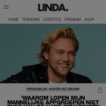
HOME
HOME
TRENDING
TRENDING
LIFESTYLE
LIFESTYLE
PREMIUM
PREMIUM
SHOP
SHOP
PERSOONLIJK
|
ACHTER HET NIEUWS
'WAAROM LOPEN MIJN
MANNELIJKE APPGROEPEN NIET