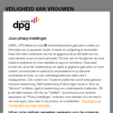
VEILIGHEID VAN VROUWEN
“Ik ben in het verleden wel eens beticht van
mansplaining
.
Mansplaining
betekent dat… Zodra je het herkent, zie je het
overal terug. Wij, mannen, dachten – denken – dat
mansplaining
een discussie is. Al jarenlang. Van The Beatles of
Jouw privacy-instellingen
The Rolling Stones tot Lionel Messi of Cristiano Ronaldo:
LINDA., DPG Media en onze
92
advertentiepartners gebruiken cookies om
zonder enige ervaring in het vak, pretenderen we al
informatie over je apparaat, locatie, browser en surfgedrag te verzamelen.
decennialang te weten wat de waarheid achter het gevoel van
Deze informatie combineren we met de gegevens die je zelf deelt met ons,
een ander is. We hebben in kroegen gediscussieerd of ‘Katja
zoals wanneer je een account aanmaakt. Dit doen we om het gebruik van onze
media te analyseren en onze websites en apps te verbeteren. Daarnaast
Schuurman nog wel écht lekker was’, ons niet bewust van
kunnen we, als je hier toestemming voor geeft, je gegevens gebruiken om onze
onze eigen groeiende bierbuik en kalende kruinen.
content, communicatie en aanbod te personaliseren en je relevante
advertenties te tonen, en voor marketingdoeleinden delen met 4
mediapartners. Ook content van 13 externe platformen wordt enkel getoond
Maar nog nooit ben ik door mijn mannelijke vrienden
met jouw toestemming. Geef toestemming of stel je eigen keuze in. Door op
gemansplained
over de veiligheid van vrouwen. Niet omdat al
"Akkoord" te klikken, geef je toestemming voor onderstaande doeleinden. Wil
je niet alles toestaan, klik dan op “Instellen”. Jouw keuze kun je opnieuw
mijn mannelijke vrienden klootzakken zijn. Ze stemmen niet
aanpassen via “Privacy-instellingen” onderaan onze websites of in de menu’s
extreemrechts. Ze kijken geen video’s van Andrew Tate. Ze
van onze apps. Lees meer in ons privacy- en cookiebeleid.
Raadpleeg ons
hebben geen getroebleerde jeugd gehad zonder liefde en het
cookiebeleid voor meer informatie.
merendeel verkiest The Beatles boven The Rolling Stones: fijne
Wij en onze partners verwerken gegevens voor de volgende