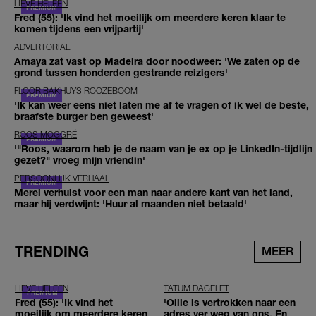
LIEVE HELEEN
Fred (55): 'Ik vind het moeilijk om meerdere keren klaar te
komen tijdens een vrijpartij'
ADVERTORIAL
Amaya zat vast op Madeira door noodweer: 'We zaten op de
grond tussen honderden gestrande reizigers'
FLOOR BAKHUYS ROOZEBOOM
'Ik kan weer eens niet laten me af te vragen of ik wel de beste,
braafste burger ben geweest'
ROOS MOGGRÉ
'"Roos, waarom heb je de naam van je ex op je LinkedIn-tijdlijn
gezet?" vroeg mijn vriendin'
PERSOONLIJK VERHAAL
Merel verhuist voor een man naar andere kant van het land,
maar hij verdwijnt: 'Huur al maanden niet betaald'
TRENDING
MEER
LIEVE HELEEN
TATUM DAGELET
Fred (55): 'Ik vind het
'Ollie is vertrokken naar een
moeilijk om meerdere keren
adres ver weg van ons. En