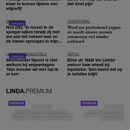
klaar te komen tijdens een
dat doet pijn’
vrijpartij'
VRIJPARTIJ
ADVERTORIAL
Word een professional yapper:
Noa (26): 'Ik moest in de
zó wordt nieuwe mensen
spiegel kijken terwijl zij met
ontmoeten veel minder
me aan het seksen was en
awkward
de tranen sprongen in mijn
ogen'
LEKKER SAMENGESTELD
HEFTIG
Stiefmoeder Naomi is niet
Eline uit 'B&B Vol Liefde'
welkom bij verjaardagen:
verloor haar vriend bij
'Hun moeder wil niet dat ik
liquidatie: 'Een beeld dat op
er ben'
je netvlies blijft'
LINDA.
PREMIUM
DE STAD VAN
DE STAD VAN
Elske DeWall over Leeuwarden,
Isabelle Boer deelt haar f
muziek en haar favoriete plekken in
plekken in Zwolle: 'Deze pl
de stad: 'Een stad die voelt als thuis'
graag verborgen'