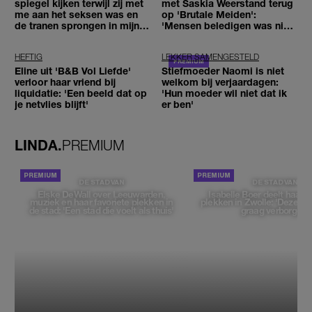
spiegel kijken terwijl zij met
met Saskia Weerstand terug
me aan het seksen was en
op 'Brutale Meiden':
de tranen sprongen in mijn
'Mensen beledigen was niet
ogen'
leuk meer'
HEFTIG
LEKKER SAMENGESTELD
Eline uit 'B&B Vol Liefde'
Stiefmoeder Naomi is niet
verloor haar vriend bij
welkom bij verjaardagen:
liquidatie: 'Een beeld dat op
'Hun moeder wil niet dat ik
je netvlies blijft'
er ben'
LINDA.
PREMIUM
DE STAD VAN
DE STAD VAN
Elske DeWall over Leeuwarden,
Isabelle Boer deelt haar f
muziek en haar favoriete plekken in
plekken in Zwolle: 'Deze pl
de stad: 'Een stad die voelt als thuis'
graag verborgen'