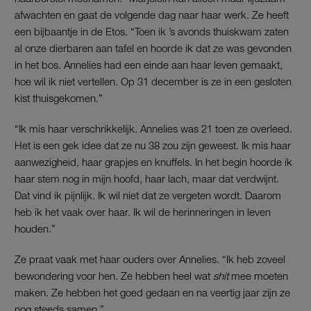
afwachten en gaat de volgende dag naar haar werk. Ze heeft
een bijbaantje in de Etos. “Toen ik ’s avonds thuiskwam zaten
al onze dierbaren aan tafel en hoorde ik dat ze was gevonden
in het bos. Annelies had een einde aan haar leven gemaakt,
hoe wil ik niet vertellen. Op 31 december is ze in een gesloten
kist thuisgekomen.”
“Ik mis haar verschrikkelijk. Annelies was 21 toen ze overleed.
Het is een gek idee dat ze nu 38 zou zijn geweest. Ik mis haar
aanwezigheid, haar grapjes en knuffels. In het begin hoorde ik
haar stem nog in mijn hoofd, haar lach, maar dat verdwijnt.
Dat vind ik pijnlijk. Ik wil niet dat ze vergeten wordt. Daarom
heb ik het vaak over haar. Ik wil de herinneringen in leven
houden.”
Ze praat vaak met haar ouders over Annelies. “Ik heb zoveel
bewondering voor hen. Ze hebben heel wat
shit
mee moeten
maken. Ze hebben het goed gedaan en na veertig jaar zijn ze
nog steeds samen.”