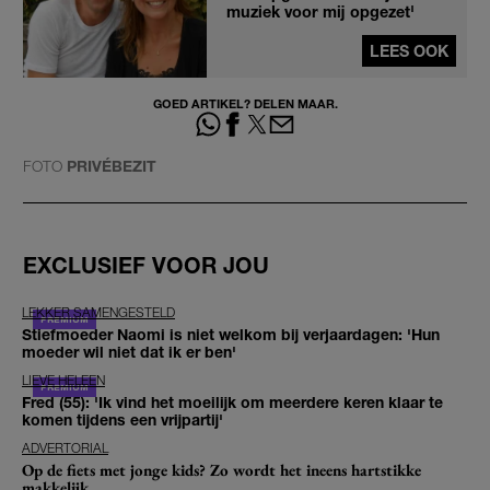
muziek voor mij opgezet'
LEES OOK
GOED ARTIKEL? DELEN MAAR.
FOTO
PRIVÉBEZIT
EXCLUSIEF VOOR JOU
LEKKER SAMENGESTELD
Stiefmoeder Naomi is niet welkom bij verjaardagen: 'Hun
moeder wil niet dat ik er ben'
LIEVE HELEEN
Fred (55): 'Ik vind het moeilijk om meerdere keren klaar te
komen tijdens een vrijpartij'
ADVERTORIAL
Op de fiets met jonge kids? Zo wordt het ineens hartstikke
makkelijk