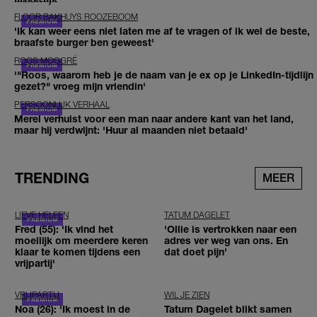
FLOOR BAKHUYS ROOZEBOOM
'Ik kan weer eens niet laten me af te vragen of ik wel de beste,
braafste burger ben geweest'
ROOS MOGGRÉ
'"Roos, waarom heb je de naam van je ex op je LinkedIn-tijdlijn
gezet?" vroeg mijn vriendin'
PERSOONLIJK VERHAAL
Merel verhuist voor een man naar andere kant van het land,
maar hij verdwijnt: 'Huur al maanden niet betaald'
TRENDING
MEER
LIEVE HELEEN
TATUM DAGELET
Fred (55): 'Ik vind het
'Ollie is vertrokken naar een
moeilijk om meerdere keren
adres ver weg van ons. En
klaar te komen tijdens een
dat doet pijn’
vrijpartij'
VRIJPARTIJ
WIL JE ZIEN
Noa (26): 'Ik moest in de
Tatum Dagelet blikt samen