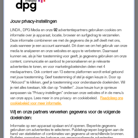
lachen. Ze maakte van alles een geintje, ondanks dat ze diep
in de put zat.”
Jouw privacy-instellingen
De twee hebben een goede band. “Ik ben knuffelig, dat was zij
LINDA., DPG Media en onze
92
advertentiepartners gebruiken cookies om
ook. We praatten veel met elkaar. We voerden luchtige, maar
informatie over je apparaat, locatie, browser en surfgedrag te verzamelen.
Deze informatie combineren we met de gegevens die je zelf deelt met ons,
ook zware gesprekken. Een keer moesten we allebei huilen en
zoals wanneer je een account aanmaakt. Dit doen we om het gebruik van onze
vlogen we elkaar in de armen. Daar stonden we dan, huilend
media te analyseren en onze websites en apps te verbeteren. Daarnaast
te knuffelen.”
kunnen we, als je hier toestemming voor geeft, je gegevens gebruiken om onze
content, communicatie en aanbod te personaliseren en je relevante
advertenties te tonen, en voor marketingdoeleinden delen met 4
mediapartners. Ook content van 13 externe platformen wordt enkel getoond
ASPERGER EN ANOREXIA
met jouw toestemming. Geef toestemming of stel je eigen keuze in. Door op
"Akkoord" te klikken, geef je toestemming voor onderstaande doeleinden. Wil
Annelies heeft het syndroom van
Asperger
en worstelt al op
je niet alles toestaan, klik dan op “Instellen”. Jouw keuze kun je opnieuw
jonge leeftijd met
anorexia
. “Doordeweeks woonde ze
aanpassen via “Privacy-instellingen” onderaan onze websites of in de menu’s
van onze apps. Lees meer in ons privacy- en cookiebeleid.
Raadpleeg ons
begeleid, in het weekend kwam ze thuis. Als ik dan tijdens het
cookiebeleid voor meer informatie.
avondeten per ongeluk naast mijn moeder ging zitten – waar
Wij en onze partners verwerken gegevens voor de volgende
zij normaal gesproken zat – kon ik hoog of laag springen, maar
doeleinden:
dan moest ik ergens anders gaan zitten. Na het avondeten
Informatie op een apparaat opslaan en/of openen. Beperkte gegevens
kregen we altijd een toetje. Mijn zus Corinne en ik kregen vla,
gebruiken om advertenties te selecteren. Publieksgroepen begrijpen aan de
hand van statistieken of combinaties van gegevens uit verschillende bronnen.
mijn moeder gaf haar wat lekkerders, in de hoop dat ze
Profielen aanmaken ten behoeve van gepersonaliseerde advertenties.