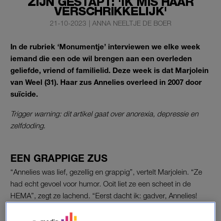
ZIJN GESTAPT: 'IK MIS HAAR
VERSCHRIKKELIJK'
21-10-2023
|
ANNA NEELTJE DE BOER
In de rubriek ‘Monumentje’ interviewen we elke week
iemand die een ode wil brengen aan een overleden
geliefde, vriend of familielid. Deze week is dat Marjolein
van Weel (31). Haar zus Annelies overleed in 2007 door
suïcide.
Trigger warning: dit artikel gaat over anorexia, depressie en
zelfdoding.
EEN GRAPPIGE ZUS
“Annelies was lief, gezellig en grappig”, vertelt Marjolein. “Ze
had echt gevoel voor humor. Ooit liet ze een scheet in de
HEMA”, zegt ze lachend. “Eerst dacht ik: gadver, Annelies!
Maar ze had de grootste lol, omdat de hele winkel stonk. In
no-time lagen we samen in een deuk, omdat zij zo moest