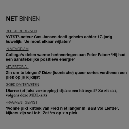
NET
BINNEN
BEETJE BIJBLIJVEN
'GTST'-acteur Cas Jansen deelt geheim achter 17-jarig
huwelijk: 'Je moet elkaar vrijlaten'
IN MEMORIAM
Collega's delen warme herinneringen aan Peter Faber: 'Hij had
een aanstekelijke positieve energie'
ADVERTORIAL
Zin om te bingen? Déze (iconische) queer series verdienen een
plek op je kijklijst
GOED OM TE WETEN
Diarree (of juist verstopping) tijdens een hittegolf? Zó zit dat,
volgens deze MDL-arts
FRAGMENT GEMIST
Yvonne pikt kritiek van Fred niet langer in 'B&B Vol Liefde',
kijkers zijn vol lof: 'Zet 'm op z'n plek'