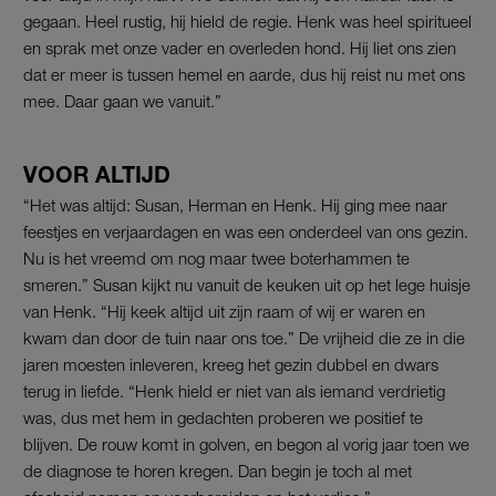
gegaan. Heel rustig, hij hield de regie. Henk was heel spiritueel
en sprak met onze vader en overleden hond. Hij liet ons zien
dat er meer is tussen hemel en aarde, dus hij reist nu met ons
mee. Daar gaan we vanuit.”
VOOR ALTIJD
“Het was altijd: Susan, Herman en Henk. Hij ging mee naar
feestjes en verjaardagen en was een onderdeel van ons gezin.
Nu is het vreemd om nog maar twee boterhammen te
smeren.” Susan kijkt nu vanuit de keuken uit op het lege huisje
van Henk. “Hij keek altijd uit zijn raam of wij er waren en
kwam dan door de tuin naar ons toe.” De vrijheid die ze in die
jaren moesten inleveren, kreeg het gezin dubbel en dwars
terug in liefde. “Henk hield er niet van als iemand verdrietig
was, dus met hem in gedachten proberen we positief te
blijven. De rouw komt in golven, en begon al vorig jaar toen we
de diagnose te horen kregen. Dan begin je toch al met