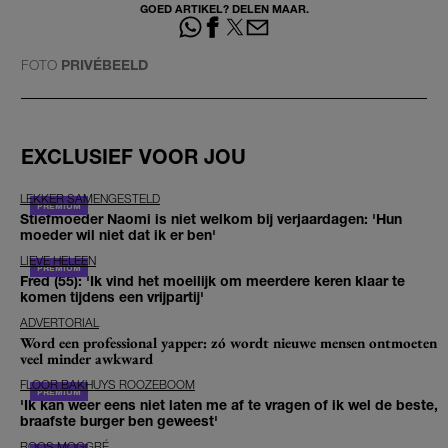
GOED ARTIKEL? DELEN MAAR.
FOTO
PRIVÉBEELD
EXCLUSIEF VOOR JOU
LEKKER SAMENGESTELD
Stiefmoeder Naomi is niet welkom bij verjaardagen: 'Hun
moeder wil niet dat ik er ben'
LIEVE HELEEN
Fred (55): 'Ik vind het moeilijk om meerdere keren klaar te
komen tijdens een vrijpartij'
ADVERTORIAL
Word een professional yapper: zó wordt nieuwe mensen ontmoeten
veel minder awkward
FLOOR BAKHUYS ROOZEBOOM
'Ik kan weer eens niet laten me af te vragen of ik wel de beste,
braafste burger ben geweest'
ROOS MOGGRÉ