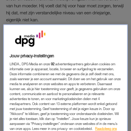
van hun moeder. Hij voelt dat hij voor haar moet zorgen, terwijl
hij dat, met zijn verstandelijke niveau van een driejarige,
eigenlijk niet kan.
In 2020 wordt hun moeder ziek. “Ze had griep, of misschien
corona
, dat is nooit helemaal duidelijk geworden. Maar het
was logisch dat Henk in die periode bij ons kwam wonen. Dat
deden we altijd al als er iets was.” Susan en haar man
Jouw privacy-instellingen
besluiten: misschien is het beter als Henk blijft. Ook al knapt
LINDA., DPG Media en onze
92
advertentiepartners gebruiken cookies om
haar moeder op, de keuze blijft – in overleg met moeder –
informatie over je apparaat, locatie, browser en surfgedrag te verzamelen.
staan. Voor Henk is het ook fijn. In deze nieuwe omgeving
Deze informatie combineren we met de gegevens die je zelf deelt met ons,
zoals wanneer je een account aanmaakt. Dit doen we om het gebruik van onze
bloeit hij weer op. De drie kinderen van Susan en haar man
media te analyseren en onze websites en apps te verbeteren. Daarnaast
wonen nog thuis en Henk geniet van de reuring die dat met
kunnen we, als je hier toestemming voor geeft, je gegevens gebruiken om onze
content, communicatie en aanbod te personaliseren en je relevante
zich meebrengt.
advertenties te tonen, en voor marketingdoeleinden delen met 4
mediapartners. Ook content van 13 externe platformen wordt enkel getoond
De schuur achter het huis werd al verbouwd toen hun vader
met jouw toestemming. Geef toestemming of stel je eigen keuze in. Door op
"Akkoord" te klikken, geef je toestemming voor onderstaande doeleinden. Wil
nog leefde. Hij wist: als Henk ooit uit huis gaat, dan is er een
je niet alles toestaan, klik dan op “Instellen”. Jouw keuze kun je opnieuw
plek voor hem bij Susan en haar gezin. Henk woont bij Susan
aanpassen via “Privacy-instellingen” onderaan onze websites of in de menu’s
van onze apps. Lees meer in ons privacy- en cookiebeleid.
Raadpleeg ons
dus in zijn eigen woonruimte, maar voor het eten en de