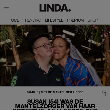
HOME
HOME
TRENDING
TRENDING
LIFESTYLE
LIFESTYLE
PREMIUM
PREMIUM
SHOP
SHOP
FAMILIE
|
MET DE MANTEL DER LIEFDE
SUSAN (54) WAS DE
MANTELZORGER VAN HAAR