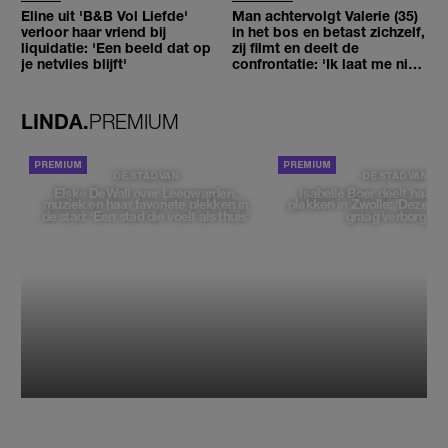
Eline uit 'B&B Vol Liefde'
Man achtervolgt Valerie (35)
verloor haar vriend bij
in het bos en betast zichzelf,
liquidatie: 'Een beeld dat op
zij filmt en deelt de
je netvlies blijft'
confrontatie: 'Ik laat me niet
tegenhouden'
LINDA.
PREMIUM
DE STAD VAN
DE STAD VAN
Elske DeWall over Leeuwarden,
Isabelle Boer deelt haar f
muziek en haar favoriete plekken in
plekken in Zwolle: 'Deze pl
de stad: 'Een stad die voelt als thuis'
graag verborgen'