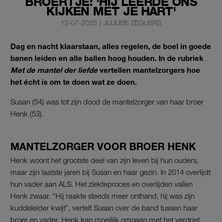
BROERTJE: 'HIJ LEERDE ONS
KIJKEN MET JE HART'
13-07-2025
|
JUJUBE ZEGUERS
Dag en nacht klaarstaan, alles regelen, de boel in goede
banen leiden en alle ballen hoog houden. In de rubriek
Met de mantel der liefde
vertellen mantelzorgers hoe
het écht is om te doen wat ze doen.
Susan (54) was tot zijn dood de mantelzorger van haar broer
Henk (53).
MANTELZORGER VOOR BROER HENK
Henk woont het grootste deel van zijn leven bij hun ouders,
maar zijn laatste jaren bij Susan en haar gezin. In 2014 overlijdt
hun vader aan ALS. Het ziekteproces en overlijden vallen
Henk zwaar. “Hij raakte steeds meer onthand, hij was zijn
kuddeleider kwijt”, vertelt Susan over de band tussen haar
broer en vader. Henk kan moeilijk omgaan met het verdriet