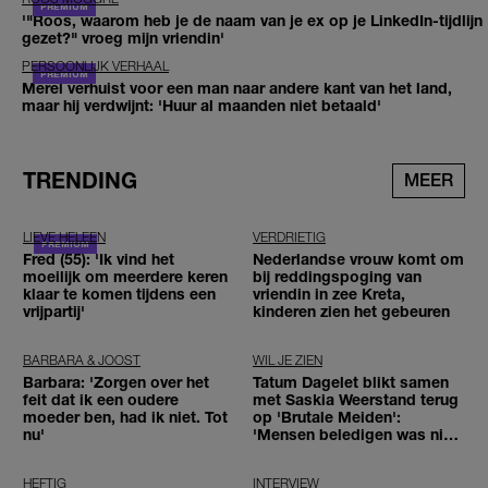
'"Roos, waarom heb je de naam van je ex op je LinkedIn-tijdlijn
gezet?" vroeg mijn vriendin'
PERSOONLIJK VERHAAL
Merel verhuist voor een man naar andere kant van het land,
maar hij verdwijnt: 'Huur al maanden niet betaald'
TRENDING
MEER
LIEVE HELEEN
VERDRIETIG
Fred (55): 'Ik vind het
Nederlandse vrouw komt om
moeilijk om meerdere keren
bij reddingspoging van
klaar te komen tijdens een
vriendin in zee Kreta,
vrijpartij'
kinderen zien het gebeuren
BARBARA & JOOST
WIL JE ZIEN
Barbara: 'Zorgen over het
Tatum Dagelet blikt samen
feit dat ik een oudere
met Saskia Weerstand terug
moeder ben, had ik niet. Tot
op 'Brutale Meiden':
nu'
'Mensen beledigen was niet
leuk meer'
HEFTIG
INTERVIEW