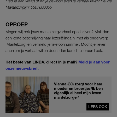
Heb je een vraag of wil je gewoon even je verhaal kwijt? Bel de
Mantelzorglijn: 0307606055.
OPROEP
Mogen wij ook jouw mantelzorgverhaal opschrijven? Mail dan
een korte beschrijving naar lezer@linda.nl met als onderwerp
‘Mantelzorg’ en vermeld je telefoonnummer. Mocht je liever
anoniem je verhaal willen doen, dan kan dit uiteraard ook.
Het beste van LINDA. direct in je mail?
Meld je aan voor
onze nieuwsbrief.
Vianna (30) zorgt voor haar
moeder en broertje: 'Ik ben
eigenlijk al heel mijn leven
mantelzorger'
LEES OOK