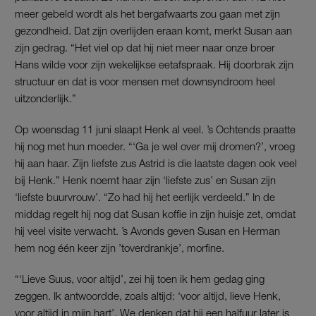
meer gebeld wordt als het bergafwaarts zou gaan met zijn
gezondheid. Dat zijn overlijden eraan komt, merkt Susan aan
zijn gedrag. “Het viel op dat hij niet meer naar onze broer
Hans wilde voor zijn wekelijkse eetafspraak. Hij doorbrak zijn
structuur en dat is voor mensen met downsyndroom heel
uitzonderlijk.”
Op woensdag 11 juni slaapt Henk al veel. ’s Ochtends praatte
hij nog met hun moeder. “‘Ga je wel over mij dromen?’, vroeg
hij aan haar. Zijn liefste zus Astrid is die laatste dagen ook veel
bij Henk.” Henk noemt haar zijn ‘liefste zus’ en Susan zijn
‘liefste buurvrouw’. “Zo had hij het eerlijk verdeeld.” In de
middag regelt hij nog dat Susan koffie in zijn huisje zet, omdat
hij veel visite verwacht. ’s Avonds geven Susan en Herman
hem nog één keer zijn ’toverdrankje’, morfine.
“‘Lieve Suus, voor altijd’, zei hij toen ik hem gedag ging
zeggen. Ik antwoordde, zoals altijd: ‘voor altijd, lieve Henk,
voor altijd in mijn hart’. We denken dat hij een halfuur later is