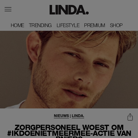
HOME
HOME
TRENDING
TRENDING
LIFESTYLE
LIFESTYLE
PREMIUM
PREMIUM
SHOP
SHOP
NIEUWS
|
LINDA.
ZORGPERSONEEL WOEST OM
#IKDOENIETMEERMEE-ACTIE VAN