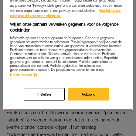
je niet alles toestaan, klik dan op “Instellen”. Jouw keuze kun je opnieuw
aanpassen via “Privacy-instellingen” onderaan onze websites of in de menu’s
Twitter. ‘Daar wordt namelijk met man en macht gewerkt voor
van onze apps. Lees meer in ons privacy- en cookiebeleid.
Raadpleeg ons
patiënten die nog wél graag mee willen doen.’ Zijn irritatie krijgt
cookiebeleid voor meer informatie.
veel bijval.
Wij en onze partners verwerken gegevens voor de volgende
doeleinden:
https://twitter.com/DonRoelofsen/status/1308128455196905473
Informatie op een apparaat opslaan en/of openen. Beperkte gegevens
gebruiken om advertenties te selecteren. Publieksgroepen begrijpen aan de
hand van statistieken of combinaties van gegevens uit verschillende bronnen.
Ook BN’ers bemoeien zich met de actie van hun collega’s.
Profielen aanmaken ten behoeve van gepersonaliseerde advertenties.
Contentprestaties meten. Diensten ontwikkelen en verbeteren. Profielen
‘Mogen de artsen als jij hulp nodig hebt dan ook zeggen
gebruiken voor de selectie van gepersonaliseerde advertenties. Beperkte
gegevens gebruiken om content te selecteren. Profielen aanmaken ter
#ikdoenietmeermee?’, vraagt cabaretier Claudia de Breij zich
personalisatie van content. Profielen gebruiken ter selectie van
gepersonaliseerde content. De prestaties van advertenties meten.
af.
Derde partijen lijst
https://twitter.com/claudiadebreij/status/1308129997689884674
Instellen
Akkoord
TRENDING
Famke Louise en Tim Douwsma noemen zichzelf ‘pioniers en
‘strijders’. Ze voegen daaraan toe dat ze ‘alleen samen de
overheid onder controle krijgen’. Hun hashtag
#Ikdoenietmeermee was binnen no-time trending op Twitter.