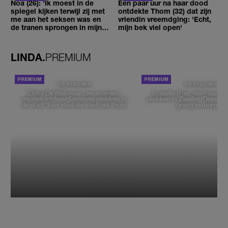
Noa (26): 'Ik moest in de
Een paar uur na haar dood
spiegel kijken terwijl zij met
ontdekte Thom (32) dat zijn
me aan het seksen was en
vriendin vreemdging: 'Echt,
de tranen sprongen in mijn
mijn bek viel open'
ogen'
LINDA.
PREMIUM
DE STAD VAN
DE STAD VAN
Elske DeWall over Leeuwarden,
Isabelle Boer deelt haar f
muziek en haar favoriete plekken in
plekken in Zwolle: 'Deze pl
de stad: 'Een stad die voelt als thuis'
graag verborgen'