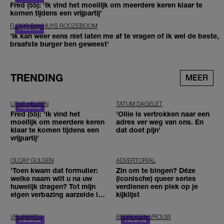
Fred (55): 'Ik vind het moeilijk om meerdere keren klaar te
komen tijdens een vrijpartij'
FLOOR BAKHUYS ROOZEBOOM
'Ik kan weer eens niet laten me af te vragen of ik wel de beste,
braafste burger ben geweest'
TRENDING
MEER
LIEVE HELEEN
TATUM DAGELET
Fred (55): 'Ik vind het
'Ollie is vertrokken naar een
moeilijk om meerdere keren
adres ver weg van ons. En
klaar te komen tijdens een
dat doet pijn’
vrijpartij'
OLCAY GULSEN
ADVERTORIAL
'Toen kwam dat formulier:
Zin om te bingen? Déze
welke naam wilt u na uw
(iconische) queer series
huwelijk dragen? Tot mijn
verdienen een plek op je
eigen verbazing aarzelde ik
kijklijst
geen moment'
VRIJPARTIJ
BEDROGEN VROUW