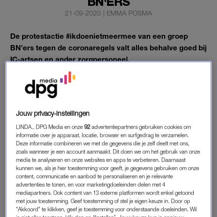
BN'ERS
21-09-2020
|
EMMA POSMA
De protestactie #ikdoenietmeermee van een groep
BN’ers tegen de coronaregels valt alles behalve goed bij
IC-artsen en ander zorgpersoneel.
Artiesten als Famke Louise, Thomas Berge, Tim Douwsma en
Bizzey lieten maandagavond via hun social media-accounts
weten dat zij zich niet langer houden aan de maatregelen
tegen de verspreiding van het coronavirus. Zij stellen dat de
Jouw privacy-instellingen
overheid te weinig duidelijkheid geeft en ‘kritische artsen de
LINDA., DPG Media en onze
92
advertentiepartners gebruiken cookies om
informatie over je apparaat, locatie, browser en surfgedrag te verzamelen.
mond snoert’. Ook vragen ze zich af hoe dodelijk het virus is.
Deze informatie combineren we met de gegevens die je zelf deelt met ons,
zoals wanneer je een account aanmaakt. Dit doen we om het gebruik van onze
media te analyseren en onze websites en apps te verbeteren. Daarnaast
#IKDOENIETMEERMEE
kunnen we, als je hier toestemming voor geeft, je gegevens gebruiken om onze
content, communicatie en aanbod te personaliseren en je relevante
De actie leidt tot boze reacties, ook van het zorgpersoneel.
advertenties te tonen, en voor marketingdoeleinden delen met 4
‘Mensen die meedoen aan #ikdoenietmeermee nodig ik graag
mediapartners. Ook content van 13 externe platformen wordt enkel getoond
met jouw toestemming. Geef toestemming of stel je eigen keuze in. Door op
uit om een kijkje te nemen op de IC’, verzucht
"Akkoord" te klikken, geef je toestemming voor onderstaande doeleinden. Wil
recoveryverpleegkundige Don Roelofsen uit Den Bosch op