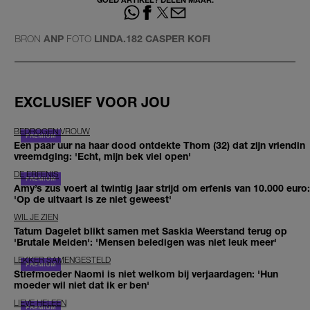
BRON
ANP
FOTO
LINDA.182 CASPER KOFI
EXCLUSIEF VOOR JOU
BEDROGEN VROUW
Een paar uur na haar dood ontdekte Thom (32) dat zijn vriendin
vreemdging: 'Echt, mijn bek viel open'
DE ERFENIS
Amy’s zus voert al twintig jaar strijd om erfenis van 10.000 euro:
'Op de uitvaart is ze niet geweest'
WIL JE ZIEN
Tatum Dagelet blikt samen met Saskia Weerstand terug op
'Brutale Meiden': 'Mensen beledigen was niet leuk meer'
LEKKER SAMENGESTELD
Stiefmoeder Naomi is niet welkom bij verjaardagen: 'Hun
moeder wil niet dat ik er ben'
LIEVE HELEEN