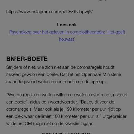
https://www.instagram.com/p/CFZ9vibpwj8/
Lees ook
Psycholoog over het geloven in complottheorieën: ‘Het geeft
houvast’
BN’ER-BOETE
Strijders of niet, wie zich niet aan de coronaregels houdt
riskeert gewoon een boete. Dat liet het Openbaar Ministerie
maandagavond weten in een reactie op de oproep.
“Wie de regels en wetten willens en wetens overtreedt, riskeert
een boete”, aldus een woordvoerder. “Dat geldt voor de
coronaregels. Maar ook als je 130 kilometer per uur rijdt op
een plek waar de limiet 100 kilometer per uur is.” Uitgebreider
wilde het OM (nog) niet op de kwestie ingaan.
GOED ARTIKEL? DELEN MAAR.