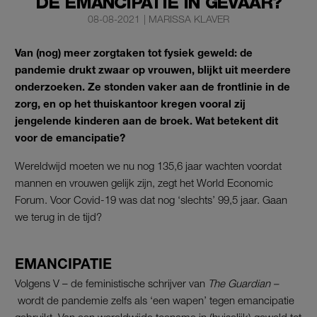
DE EMANCIPATIE IN GEVAAR?
08-08-2021
|
MARISSA KLAVER
Van (nog) meer zorgtaken tot fysiek geweld: de
pandemie drukt zwaar op vrouwen, blijkt uit meerdere
onderzoeken. Ze stonden vaker aan de frontlinie in de
zorg, en op het thuiskantoor kregen vooral zij
jengelende kinderen aan de broek. Wat betekent dit
voor de emancipatie?
Wereldwijd moeten we nu nog 135,6 jaar wachten voordat
mannen en vrouwen gelijk zijn, zegt het World Economic
Forum. Voor Covid-19 was dat nog ‘slechts’ 99,5 jaar. Gaan
we terug in de tijd?
EMANCIPATIE
Volgens V – de feministische schrijver van
The Guardian
–
wordt de pandemie zelfs als ‘een wapen’ tegen emancipatie
gebruikt. Van een wereldwijde toename in (huiselijk) geweld tot