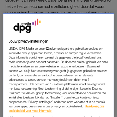
het verlies van economische zelfstandigheid doordat vooral
vrouwen hun baan kwijtraken: de uitbraak van het coronavirus
creëert volgens V een ‘
disaster patriarchy’
waarin
vrouwenrechten razendsnel worden afgenomen. Tijd om terug
te vechten, zegt ze dan ook.
Jouw privacy-instellingen
Nu baseert V zich met name op de ervaringen van activisten
LINDA., DPG Media en onze
92
advertentiepartners gebruiken cookies om
over de hele wereld, maar ook de cijfers liegen er niet om.
informatie over je apparaat, locatie, browser en surfgedrag te verzamelen.
Afgelopen jaar verloren vooral vrouwen – 54 miljoen – hun
Deze informatie combineren we met de gegevens die je zelf deelt met ons,
baan, rapporteren de Verenigde Naties vorige maand. De
zoals wanneer je een account aanmaakt. Dit doen we om het gebruik van onze
media te analyseren en onze websites en apps te verbeteren. Daarnaast
verwachting is dat er dit jaar 13 miljoen vrouwen minder aan
kunnen we, als je hier toestemming voor geeft, je gegevens gebruiken om onze
het werk zijn dan in 2019. En hoewel het aantal meldingen
content, communicatie en aanbod te personaliseren en je relevante
advertenties te tonen, en voor marketingdoeleinden delen met 4
ongeveer gelijk bleef, stelt het Landelijk Netwerk Veilig Thuis
mediapartners. Ook content van 13 externe platformen wordt enkel getoond
vast dat huiselijk geweld in Nederland
heftiger en acuter is
met jouw toestemming. Geef toestemming of stel je eigen keuze in. Door op
tijdens lockdowns
.
"Akkoord" te klikken, geef je toestemming voor onderstaande doeleinden. Wil
je niet alles toestaan, klik dan op “Instellen”. Jouw keuze kun je opnieuw
aanpassen via “Privacy-instellingen” onderaan onze websites of in de menu’s
van onze apps. Lees meer in ons privacy- en cookiebeleid.
Raadpleeg ons
HUISHOUDEN
cookiebeleid voor meer informatie.