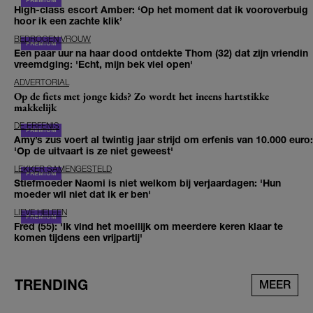
High-class escort Amber: ‘Op het moment dat ik vooroverbuig
hoor ik een zachte klik’
BEDROGEN VROUW
Een paar uur na haar dood ontdekte Thom (32) dat zijn vriendin
vreemdging: 'Echt, mijn bek viel open'
ADVERTORIAL
Op de fiets met jonge kids? Zo wordt het ineens hartstikke
makkelijk
DE ERFENIS
Amy’s zus voert al twintig jaar strijd om erfenis van 10.000 euro:
'Op de uitvaart is ze niet geweest'
LEKKER SAMENGESTELD
Stiefmoeder Naomi is niet welkom bij verjaardagen: 'Hun
moeder wil niet dat ik er ben'
LIEVE HELEEN
Fred (55): 'Ik vind het moeilijk om meerdere keren klaar te
komen tijdens een vrijpartij'
TRENDING
MEER