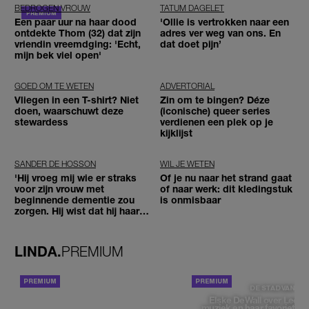
BEDROGEN VROUW
TATUM DAGELET
Een paar uur na haar dood
'Ollie is vertrokken naar een
ontdekte Thom (32) dat zijn
adres ver weg van ons. En
vriendin vreemdging: 'Echt,
dat doet pijn’
mijn bek viel open'
GOED OM TE WETEN
ADVERTORIAL
Vliegen in een T-shirt? Niet
Zin om te bingen? Déze
doen, waarschuwt deze
(iconische) queer series
stewardess
verdienen een plek op je
kijklijst
SANDER DE HOSSON
WIL JE WETEN
'Hij vroeg mij wie er straks
Of je nu naar het strand gaat
voor zijn vrouw met
of naar werk: dit kledingstuk
beginnende dementie zou
is onmisbaar
zorgen. Hij wist dat hij haar
zou moeten loslaten'
LINDA.
PREMIUM
ACHTERGROND
DE STAD VAN
Elske DeWall over Leeu
muziek en haar favoriete p