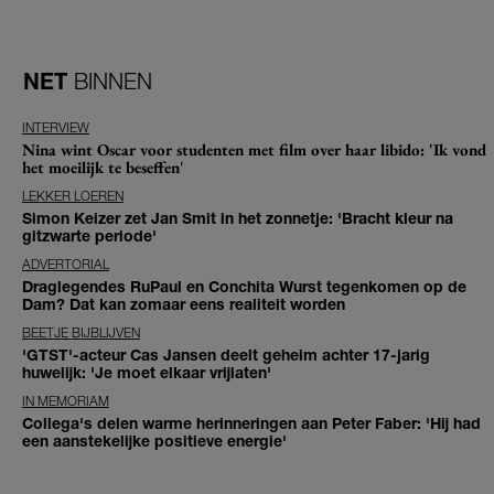
NET
BINNEN
INTERVIEW
Nina wint Oscar voor studenten met film over haar libido: 'Ik vond
het moeilijk te beseffen'
LEKKER LOEREN
Simon Keizer zet Jan Smit in het zonnetje: 'Bracht kleur na
gitzwarte periode'
ADVERTORIAL
Draglegendes RuPaul en Conchita Wurst tegenkomen op de
Dam? Dat kan zomaar eens realiteit worden
BEETJE BIJBLIJVEN
'GTST'-acteur Cas Jansen deelt geheim achter 17-jarig
huwelijk: 'Je moet elkaar vrijlaten'
IN MEMORIAM
Collega's delen warme herinneringen aan Peter Faber: 'Hij had
een aanstekelijke positieve energie'