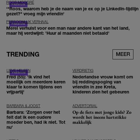
ROOS MOGGRÉ
'"Roos, waarom heb je de naam van je ex op je LinkedIn-tijdlijn
gezet?" vroeg mijn vriendin'
PERSOONLIJK VERHAAL
Merel verhuist voor een man naar andere kant van het land,
maar hij verdwijnt: 'Huur al maanden niet betaald'
TRENDING
MEER
LIEVE HELEEN
VERDRIETIG
Fred (55): 'Ik vind het
Nederlandse vrouw komt om
moeilijk om meerdere keren
bij reddingspoging van
klaar te komen tijdens een
vriendin in zee Kreta,
vrijpartij'
kinderen zien het gebeuren
BARBARA & JOOST
ADVERTORIAL
Op de fiets met jonge kids? Zo
Barbara: 'Zorgen over het
wordt het ineens hartstikke
feit dat ik een oudere
makkelijk
moeder ben, had ik niet. Tot
nu'