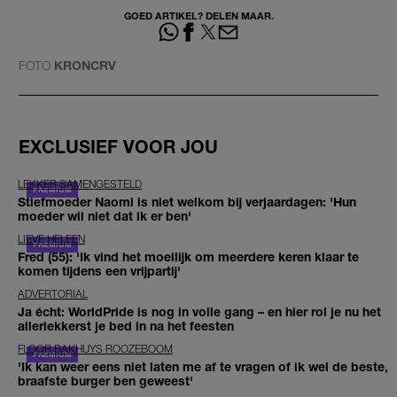
GOED ARTIKEL? DELEN MAAR.
FOTO
KRONCRV
EXCLUSIEF VOOR JOU
LEKKER SAMENGESTELD
Stiefmoeder Naomi is niet welkom bij verjaardagen: 'Hun
moeder wil niet dat ik er ben'
LIEVE HELEEN
Fred (55): 'Ik vind het moeilijk om meerdere keren klaar te
komen tijdens een vrijpartij'
ADVERTORIAL
Ja écht: WorldPride is nog in volle gang – en hier rol je nu het
allerlekkerst je bed in na het feesten
FLOOR BAKHUYS ROOZEBOOM
'Ik kan weer eens niet laten me af te vragen of ik wel de beste,
braafste burger ben geweest'