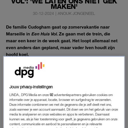
VOL': 'WE LATEN ONS NIET GEK
MAKEN'
30-12-2024
|
ANOUK JONGENEEL
De familie Cudogham gaat op zomervakantie naar
Marseille in
Een Huis Vol
. Ze gaan met de trein, die
maar een keer in de week gaat. Het loopt allemaal net
even anders dan gepland, maar vader Iven houdt zijn
hoofd koel.
Met zoveel kinderen, is er ook een heleboel bagage.
Jouw privacy-instellingen
HAAST
LINDA., DPG Media en onze
92
advertentiepartners gebruiken cookies om
“Normale mensen hebben allemaal één rugtasje of één
informatie over je apparaat, locatie, browser en surfgedrag te verzamelen.
koffertje, nee wij niet”, zegt hij terwijl hij de tassen in de
Deze informatie combineren we met de gegevens die je zelf deelt met ons,
zoals wanneer je een account aanmaakt. Dit doen we om het gebruik van onze
bakfiets doet. Er staat ook nog een heleboel naast. “Dit
media te analyseren en onze websites en apps te verbeteren. Daarnaast
hebben wij en we hebben nu nog 11 minuten om naar het
kunnen we, als je hier toestemming voor geeft, je gegevens gebruiken om onze
content, communicatie en aanbod te personaliseren en je relevante
station te lopen.
On y va
.” Dan moet Twiggy haar koffer nog