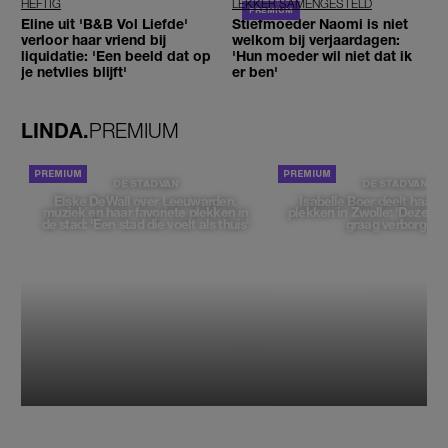
HEFTIG
LEKKER SAMENGESTELD
Eline uit 'B&B Vol Liefde'
Stiefmoeder Naomi is niet
verloor haar vriend bij
welkom bij verjaardagen:
liquidatie: 'Een beeld dat op
'Hun moeder wil niet dat ik
je netvlies blijft'
er ben'
LINDA.
PREMIUM
DE STAD VAN
DE STAD VAN
Elske DeWall over Leeuwarden,
Isabelle Boer deelt haar f
muziek en haar favoriete plekken in
plekken in Zwolle: 'Deze pl
de stad: 'Een stad die voelt als thuis'
graag verborgen'