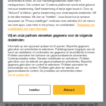
advertenties te tonen, en voor marketingdoeleinden delen met 4
pakken.
Moeder Cynthia
zegt dat Iven altijd de reisleider is.
mediapartners. Ook content van 13 externe platformen wordt enkel getoond
met jouw toestemming. Geef toestemming of stel je eigen keuze in. Door op
"Akkoord" te klikken, geef je toestemming voor onderstaande doeleinden. Wil
Het gezin haast zich en komt op tijd aan op het station. “Ik ben
je niet alles toestaan, klik dan op “Instellen”. Jouw keuze kun je opnieuw
kapot, nu al”, verzucht Cynthia. Dan komt Iven het station weer
aanpassen via “Privacy-instellingen” onderaan onze websites of in de menu’s
van onze apps. Lees meer in ons privacy- en cookiebeleid.
Raadpleeg ons
uit. “We moeten een taxi pakken. Hij vertrekt nu niet vanaf hier
cookiebeleid voor meer informatie.
maar vanaf Schiphol. We moeten een taxi hebben, anders
Wij en onze partners verwerken gegevens voor de volgende
gaan we het niet redden.” Cynthia schrikt. “Ik trek dit niet. Ik
doeleinden:
wil niet heel negatief zijn, maar dat redden we niet”, zegt ze
Informatie op een apparaat opslaan en/of openen. Beperkte gegevens
gestrest.
gebruiken om advertenties te selecteren. Publieksgroepen begrijpen aan de
hand van statistieken of combinaties van gegevens uit verschillende bronnen.
Profielen aanmaken ten behoeve van gepersonaliseerde advertenties.
Contentprestaties meten. Diensten ontwikkelen en verbeteren. Profielen
gebruiken voor de selectie van gepersonaliseerde advertenties. Beperkte
TAXI
gegevens gebruiken om content te selecteren. Profielen aanmaken ter
personalisatie van content. Profielen gebruiken ter selectie van
“Gisteren heb ik nog gekeken en toen vertrok hij nog vanaf
gepersonaliseerde content. De prestaties van advertenties meten.
Derde partijen lijst
hier”, verzucht Iven. Hij belt snel een taxi, het moet wel een
bus zijn, anders past niet iedereen erin. “De bus is geregeld, ik
ga de bakfiets daar zetten en de spullen daar. Jongens, lopen,
Instellen
Akkoord
lopen”, zegt hij. Het busje laat even op zich wachten. “Ik denk
niet dat we het gaan redden in een half uur”, zegt Cynthia, die
de vakantie in het water ziet vallen. “Er is verder geen plan B