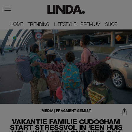
HOME
HOME
TRENDING
TRENDING
LIFESTYLE
LIFESTYLE
PREMIUM
PREMIUM
SHOP
SHOP
MEDIA
|
FRAGMENT GEMIST
VAKANTIE FAMILIE CUDOGHAM
START STRESSVOL IN 'EEN HUIS