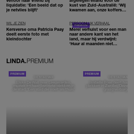
verloor haar vriend bij
afgelegen eiland voor de
liquidatie: 'Een beeld dat op
kust van Zuid-Australië: 'Wij
je netvlies blijft'
kwamen aan, onze koffers
niet'
WIL JE ZIEN
PERSOONLIJK VERHAAL
Kersverse oma Patricia Paay
Merel verhuist voor een man
deelt eerste foto met
naar andere kant van het
kleindochter
land, maar hij verdwijnt:
'Huur al maanden niet
betaald'
LINDA.
PREMIUM
DE STAD VAN
DE STAD VAN
Elske DeWall over Leeuwarden,
Isabelle Boer deelt haar f
muziek en haar favoriete plekken in
plekken in Zwolle: 'Deze pl
de stad: 'Een stad die voelt als thuis'
graag verborgen'