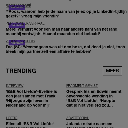
ROOS MOGGRÉ
'"Roos, waarom heb je de naam van je ex op je LinkedIn-tijdlijn
gezet?" vroeg mijn vriendin'
PERSOONLIJK VERHAAL
Merel verhuist voor een man naar andere kant van het land,
maar hij verdwijnt: 'Huur al maanden niet betaald'
VERLATEN VROUW
Fae (24): 'Vreemdgaan was uit den boze, dat deed je niet, toch
bleek mijn partner zelf een affaire te hebben'
TRENDING
MEER
INTERVIEW
FRAGMENT GEMIST
'B&B Vol Liefde'-Eveline is
Gesprek Iris en Edwin neemt
een jaar samen met Frank:
onverwachte wending in
'Hij zegde zijn leven in
'B&B Vol Liefde': 'Hoopte
Nederland op voor mij'
dat je niet verliefd zou
worden'
HEFTIG
ADVERTORIAL
Eline uit 'B&B Vol Liefde'
Jolanda reisde naar een