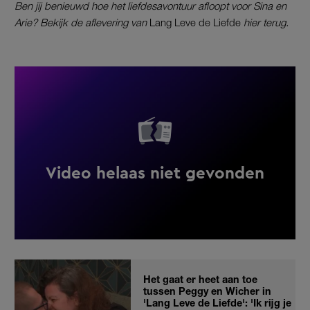
Ben jij benieuwd hoe het liefdesavontuur afloopt voor Sina en
Arie? Bekijk de aflevering van
Lang Leve de Liefde
hier terug.
Het gaat er heet aan toe
tussen Peggy en Wicher in
'Lang Leve de Liefde': 'Ik rijg je