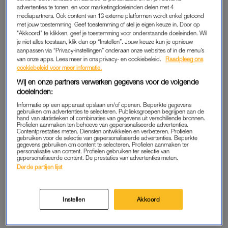
te erg. Maar daar kan ik niets aan doen.”
advertenties te tonen, en voor marketingdoeleinden delen met 4
mediapartners. Ook content van 13 externe platformen wordt enkel getoond
met jouw toestemming. Geef toestemming of stel je eigen keuze in. Door op
Tijdens het eten is Sina benieuwd naar de gekste plekjes waar
"Akkoord" te klikken, geef je toestemming voor onderstaande doeleinden. Wil
Arie het ooit heeft gedaan. Dat laat hij zich geen twee keer
je niet alles toestaan, klik dan op “Instellen”. Jouw keuze kun je opnieuw
aanpassen via “Privacy-instellingen” onderaan onze websites of in de menu’s
vragen. “In een bus, in het Oostvoornse Meer, in de keuken, in
van onze apps. Lees meer in ons privacy- en cookiebeleid.
Raadpleeg ons
de gang en beneden in de kelderbox. En ook nog tussen de
cookiebeleid voor meer informatie.
bramen.” Sina moet lachen en somt ook háár gekste plekjes
Wij en onze partners verwerken gegevens voor de volgende
op. “Bij een kinderboerderij, op een biljarttafel, in een volle
doeleinden:
kroeg en boven op de stadspoort. Iedereen kon me horen.”
Informatie op een apparaat opslaan en/of openen. Beperkte gegevens
gebruiken om advertenties te selecteren. Publieksgroepen begrijpen aan de
Arie moet hard lachen om de wilde verhalen van Sina, die haar
hand van statistieken of combinaties van gegevens uit verschillende bronnen.
Profielen aanmaken ten behoeve van gepersonaliseerde advertenties.
glas
bier
leegdrinkt en een boer laat.
Contentprestaties meten. Diensten ontwikkelen en verbeteren. Profielen
gebruiken voor de selectie van gepersonaliseerde advertenties. Beperkte
gegevens gebruiken om content te selecteren. Profielen aanmaken ter
personalisatie van content. Profielen gebruiken ter selectie van
Susan (42) en Marcel (46) delen
gepersonaliseerde content. De prestaties van advertenties meten.
spannende fantasieën in
Derde partijen lijst
'LLDL': 'In een pashokje'
Instellen
Akkoord
LEES OOK