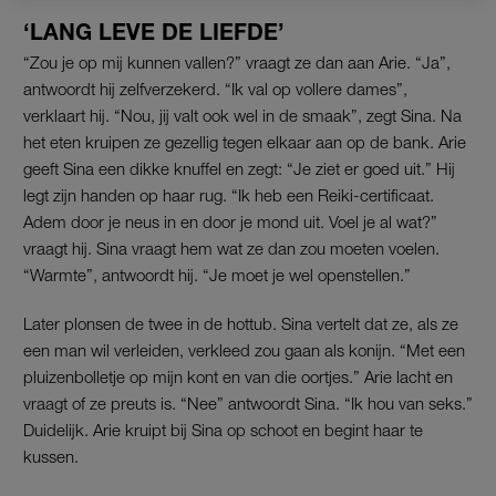
‘LANG LEVE DE LIEFDE’
“Zou je op mij kunnen vallen?” vraagt ze dan aan Arie. “Ja”,
antwoordt hij zelfverzekerd. “Ik val op vollere dames”,
verklaart hij. “Nou, jij valt ook wel in de smaak”, zegt Sina. Na
het eten kruipen ze gezellig tegen elkaar aan op de bank. Arie
geeft Sina een dikke knuffel en zegt: “Je ziet er goed uit.” Hij
legt zijn handen op haar rug. “Ik heb een Reiki-certificaat.
Adem door je neus in en door je mond uit. Voel je al wat?”
vraagt hij. Sina vraagt hem wat ze dan zou moeten voelen.
“Warmte”, antwoordt hij. “Je moet je wel openstellen.”
Later plonsen de twee in de hottub. Sina vertelt dat ze, als ze
een man wil verleiden, verkleed zou gaan als konijn. “Met een
pluizenbolletje op mijn kont en van die oortjes.” Arie lacht en
vraagt of ze preuts is. “Nee” antwoordt Sina. “Ik hou van seks.”
Duidelijk. Arie kruipt bij Sina op schoot en begint haar te
kussen.