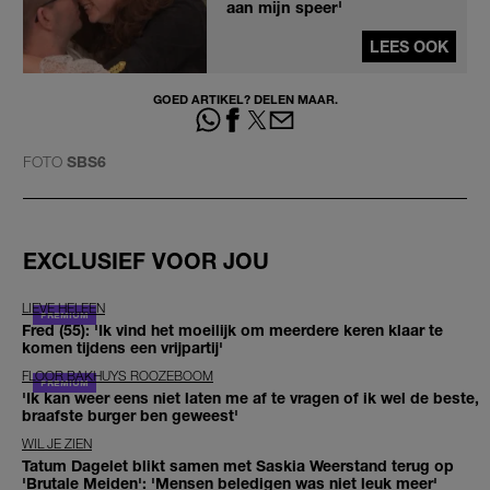
aan mijn speer'
LEES OOK
GOED ARTIKEL? DELEN MAAR.
FOTO
SBS6
EXCLUSIEF VOOR JOU
LIEVE HELEEN
Fred (55): 'Ik vind het moeilijk om meerdere keren klaar te
komen tijdens een vrijpartij'
FLOOR BAKHUYS ROOZEBOOM
'Ik kan weer eens niet laten me af te vragen of ik wel de beste,
braafste burger ben geweest'
WIL JE ZIEN
Tatum Dagelet blikt samen met Saskia Weerstand terug op
'Brutale Meiden': 'Mensen beledigen was niet leuk meer'