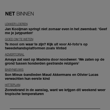
NET
BINNEN
LEKKER LOEREN
Jan Kooijman springt niet zomaar even in het zwembad: 'Geef
me je jurypunten'
GOED OM TE WETEN
Te mooi om waar te zijn? Kijk uit voor AI-foto's op
tweedehandsplatformen zoals Vinted
ADVERTORIAL
Amaya zat vast op Madeira door noodweer: 'We zaten op de
grond tussen honderden gestrande reizigers'
BABYNIEUWS
Son Mieux-bandleden Maud Akkermans en Olivier Lucas
verwachten hun eerste kind
HITTEPLAN
Zonnebrand in de aanslag, want we krijgen dit weekend weer
tropische temperaturen