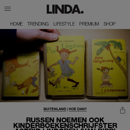
HOME
HOME
TRENDING
TRENDING
LIFESTYLE
LIFESTYLE
PREMIUM
PREMIUM
SHOP
SHOP
BUITENLAND
|
HOE DAN?
RUSSEN NOEMEN OOK
KINDERBOEKENSCHRIJFSTER