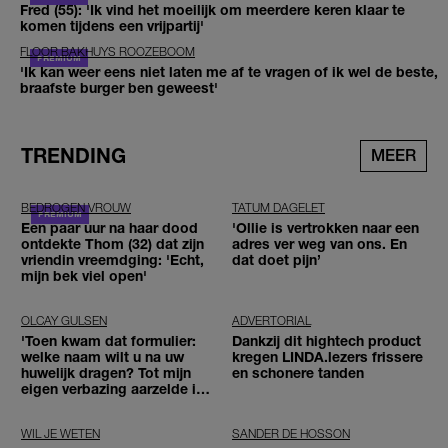
Fred (55): 'Ik vind het moeilijk om meerdere keren klaar te
komen tijdens een vrijpartij'
FLOOR BAKHUYS ROOZEBOOM
'Ik kan weer eens niet laten me af te vragen of ik wel de beste,
braafste burger ben geweest'
TRENDING
MEER
BEDROGEN VROUW
TATUM DAGELET
Een paar uur na haar dood
'Ollie is vertrokken naar een
ontdekte Thom (32) dat zijn
adres ver weg van ons. En
vriendin vreemdging: 'Echt,
dat doet pijn’
mijn bek viel open'
OLCAY GULSEN
ADVERTORIAL
'Toen kwam dat formulier:
Dankzij dit hightech product
welke naam wilt u na uw
kregen LINDA.lezers frissere
huwelijk dragen? Tot mijn
en schonere tanden
eigen verbazing aarzelde ik
geen moment'
WIL JE WETEN
SANDER DE HOSSON