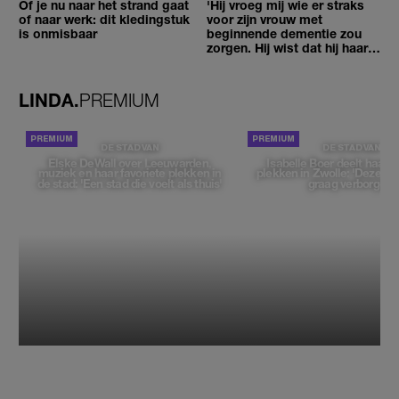
Of je nu naar het strand gaat
'Hij vroeg mij wie er straks
of naar werk: dit kledingstuk
voor zijn vrouw met
is onmisbaar
beginnende dementie zou
zorgen. Hij wist dat hij haar
zou moeten loslaten'
LINDA.
PREMIUM
DE STAD VAN
DE STAD VAN
Elske DeWall over Leeuwarden,
Isabelle Boer deelt haar f
muziek en haar favoriete plekken in
plekken in Zwolle: 'Deze pl
de stad: 'Een stad die voelt als thuis'
graag verborgen'