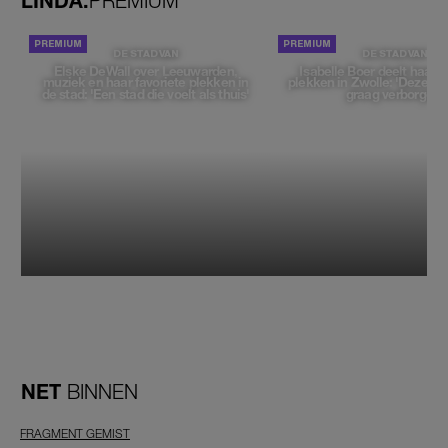
LINDA.
PREMIUM
DE STAD VAN
DE STAD VAN
Elske DeWall over Leeuwarden,
Isabelle Boer deelt haar f
muziek en haar favoriete plekken in
plekken in Zwolle: 'Deze pl
de stad: 'Een stad die voelt als thuis'
graag verborgen'
NET
BINNEN
FRAGMENT GEMIST