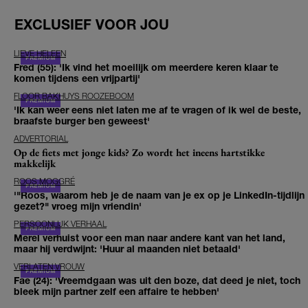
EXCLUSIEF VOOR JOU
LIEVE HELEEN
Fred (55): 'Ik vind het moeilijk om meerdere keren klaar te
komen tijdens een vrijpartij'
FLOOR BAKHUYS ROOZEBOOM
'Ik kan weer eens niet laten me af te vragen of ik wel de beste,
braafste burger ben geweest'
ADVERTORIAL
Op de fiets met jonge kids? Zo wordt het ineens hartstikke
makkelijk
ROOS MOGGRÉ
'"Roos, waarom heb je de naam van je ex op je LinkedIn-tijdlijn
gezet?" vroeg mijn vriendin'
PERSOONLIJK VERHAAL
Merel verhuist voor een man naar andere kant van het land,
maar hij verdwijnt: 'Huur al maanden niet betaald'
VERLATEN VROUW
Fae (24): 'Vreemdgaan was uit den boze, dat deed je niet, toch
bleek mijn partner zelf een affaire te hebben'