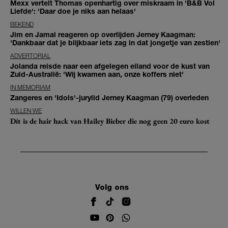
Mexx vertelt Thomas openhartig over miskraam in 'B&B Vol
Liefde': 'Daar doe je niks aan helaas'
BEKEND
Jim en Jamai reageren op overlijden Jerney Kaagman:
'Dankbaar dat je blijkbaar iets zag in dat jongetje van zestien'
ADVERTORIAL
Jolanda reisde naar een afgelegen eiland voor de kust van
Zuid-Australië: 'Wij kwamen aan, onze koffers niet'
IN MEMORIAM
Zangeres en 'Idols'-jurylid Jerney Kaagman (79) overleden
WILLEN WE
Dít is de hair hack van Hailey Bieber die nog geen 20 euro kost
Volg ons