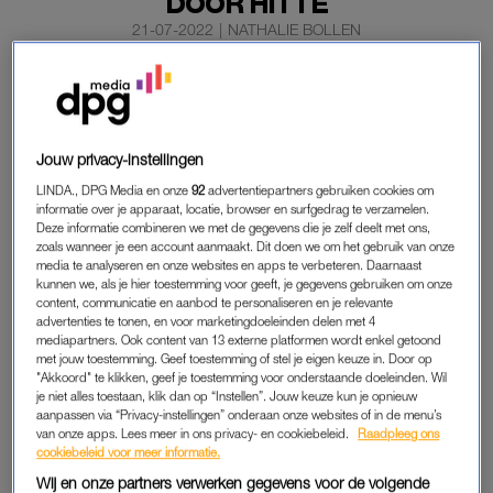
DOOR HITTE
21-07-2022
|
NATHALIE BOLLEN
De Nederlandse Spoorwegen (NS) heeft zo’n
vierhonderd claims gekregen van gedupeerde reizigers
die dinsdag last hadden van de storing in een
Jouw privacy-instellingen
spoortunnel.
LINDA., DPG Media en onze
92
advertentiepartners gebruiken cookies om
Door de hitte waren er
meerdere storingen
op het spoor,
informatie over je apparaat, locatie, browser en surfgedrag te verzamelen.
Deze informatie combineren we met de gegevens die je zelf deelt met ons,
waaronder de Willemsspoortunnel bij Rotterdam Centraal.
zoals wanneer je een account aanmaakt. Dit doen we om het gebruik van onze
media te analyseren en onze websites en apps te verbeteren. Daarnaast
kunnen we, als je hier toestemming voor geeft, je gegevens gebruiken om onze
NS
content, communicatie en aanbod te personaliseren en je relevante
advertenties te tonen, en voor marketingdoeleinden delen met 4
Door de storing konden er geen treinen vanaf Rotterdam
mediapartners. Ook content van 13 externe platformen wordt enkel getoond
Centraal naar onder meer Breda en Dordrecht rijden. Ook was
met jouw toestemming. Geef toestemming of stel je eigen keuze in. Door op
"Akkoord" te klikken, geef je toestemming voor onderstaande doeleinden. Wil
er nauwelijks internationaal treinverkeer van en naar België
je niet alles toestaan, klik dan op “Instellen”. Jouw keuze kun je opnieuw
mogelijk. Daardoor strandden honderden reizigers. De
aanpassen via “Privacy-instellingen” onderaan onze websites of in de menu’s
van onze apps. Lees meer in ons privacy- en cookiebeleid.
Raadpleeg ons
treinmaatschappij heeft een groot deel van de gestrande
cookiebeleid voor meer informatie.
reizigers kunnen opvangen in hotels. Daardoor valt het aantal
Wij en onze partners verwerken gegevens voor de volgende
claims mee, laat een woordvoerder donderdag weten.