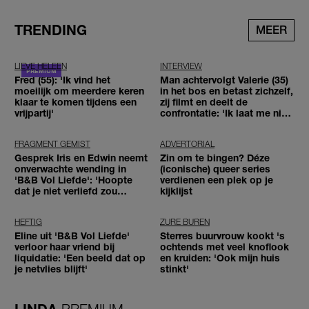
TRENDING
MEER
LIEVE HELEEN
INTERVIEW
Fred (55): 'Ik vind het
Man achtervolgt Valerie (35)
moeilijk om meerdere keren
in het bos en betast zichzelf,
klaar te komen tijdens een
zij filmt en deelt de
vrijpartij'
confrontatie: 'Ik laat me niet
tegenhouden'
FRAGMENT GEMIST
ADVERTORIAL
Gesprek Iris en Edwin neemt
Zin om te bingen? Déze
onverwachte wending in
(iconische) queer series
'B&B Vol Liefde': 'Hoopte
verdienen een plek op je
dat je niet verliefd zou
kijklijst
worden'
HEFTIG
ZURE BUREN
Eline uit 'B&B Vol Liefde'
Sterres buurvrouw kookt 's
verloor haar vriend bij
ochtends met veel knoflook
liquidatie: 'Een beeld dat op
en kruiden: 'Ook mijn huis
je netvlies blijft'
stinkt'