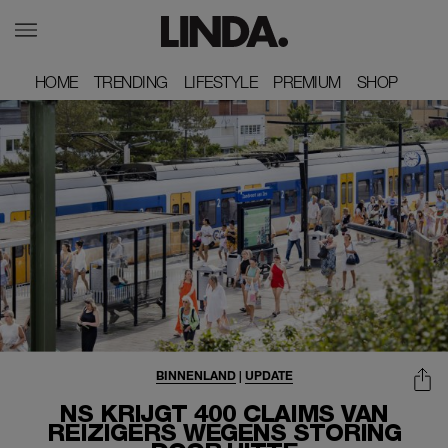
HOME
HOME
TRENDING
TRENDING
LIFESTYLE
LIFESTYLE
PREMIUM
PREMIUM
SHOP
SHOP
BINNENLAND
|
UPDATE
NS KRIJGT 400 CLAIMS VAN
REIZIGERS WEGENS STORING