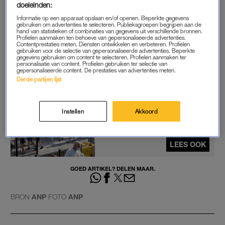
doeleinden:
Informatie op een apparaat opslaan en/of openen. Beperkte gegevens
Door de hoge temperaturen was er ook een storing op de
gebruiken om advertenties te selecteren. Publieksgroepen begrijpen aan de
hand van statistieken of combinaties van gegevens uit verschillende bronnen.
Maasvlakte, waardoor er ook geen goederenvervoer mogelijk
Profielen aanmaken ten behoeve van gepersonaliseerde advertenties.
Contentprestaties meten. Diensten ontwikkelen en verbeteren. Profielen
was over de Havenspoorlijn. Dinsdagavond waren alle
gebruiken voor de selectie van gepersonaliseerde advertenties. Beperkte
storingen verholpen en kwam het treinverkeer langzaam weer
gegevens gebruiken om content te selecteren. Profielen aanmaken ter
personalisatie van content. Profielen gebruiken ter selectie van
op gang.
gepersonaliseerde content. De prestaties van advertenties meten.
Derde partijen lijst
Water en waaier mee: NS zet
airco’s lager om uitval te
Instellen
Akkoord
voorkomen
LEES OOK
GOED ARTIKEL? DELEN MAAR.
BRON
ANP
FOTO
ANP