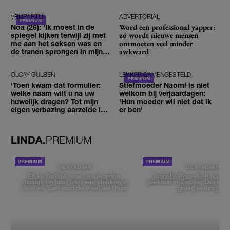
VRIJPARTIJ
ADVERTORIAL
Word een professional yapper:
Noa (26): 'Ik moest in de
zó wordt nieuwe mensen
spiegel kijken terwijl zij met
ontmoeten veel minder
me aan het seksen was en
awkward
de tranen sprongen in mijn
ogen'
OLCAY GULSEN
LEKKER SAMENGESTELD
'Toen kwam dat formulier:
Stiefmoeder Naomi is niet
welke naam wilt u na uw
welkom bij verjaardagen:
huwelijk dragen? Tot mijn
'Hun moeder wil niet dat ik
eigen verbazing aarzelde ik
er ben'
geen moment'
LINDA.
PREMIUM
DE STAD VAN
DE STAD VAN
Elske DeWall over Leeuwarden,
Isabelle Boer deelt haar f
muziek en haar favoriete plekken in
plekken in Zwolle: 'Deze pl
de stad: 'Een stad die voelt als thuis'
graag verborgen'