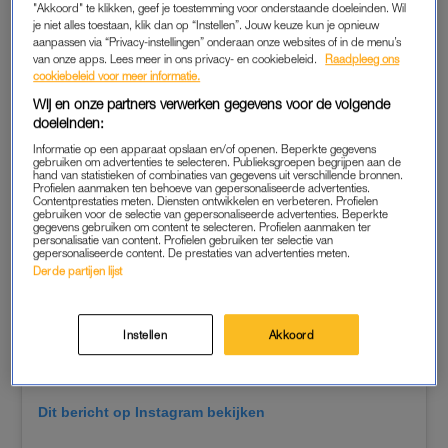
"Akkoord" te klikken, geef je toestemming voor onderstaande doeleinden. Wil
lachjes, de babykreuntjes, de liefde. Alleen maar liefde en
je niet alles toestaan, klik dan op “Instellen”. Jouw keuze kun je opnieuw
geluk’, zo schrijft ze.
aanpassen via “Privacy-instellingen” onderaan onze websites of in de menu’s
van onze apps. Lees meer in ons privacy- en cookiebeleid.
Raadpleeg ons
cookiebeleid voor meer informatie.
Wij en onze partners verwerken gegevens voor de volgende
doeleinden:
Informatie op een apparaat opslaan en/of openen. Beperkte gegevens
gebruiken om advertenties te selecteren. Publieksgroepen begrijpen aan de
hand van statistieken of combinaties van gegevens uit verschillende bronnen.
Profielen aanmaken ten behoeve van gepersonaliseerde advertenties.
Contentprestaties meten. Diensten ontwikkelen en verbeteren. Profielen
gebruiken voor de selectie van gepersonaliseerde advertenties. Beperkte
gegevens gebruiken om content te selecteren. Profielen aanmaken ter
personalisatie van content. Profielen gebruiken ter selectie van
gepersonaliseerde content. De prestaties van advertenties meten.
Derde partijen lijst
Instellen
Akkoord
Dit bericht op Instagram bekijken