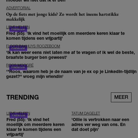
ADVERTORIAL
Op de fiets met jonge kids? Zo wordt het ineens hartstikke
makkelijk
LIEVE HELEEN
Fred (55): 'Ik vind het moeilijk om meerdere keren klaar te
komen tijdens een vrijpartij'
FLOOR BAKHUYS ROOZEBOOM
'Ik kan weer eens niet laten me af te vragen of ik wel de beste,
braafste burger ben geweest'
ROOS MOGGRÉ
'"Roos, waarom heb je de naam van je ex op je LinkedIn-tijdlijn
gezet?" vroeg mijn vriendin'
TRENDING
MEER
LIEVE HELEEN
TATUM DAGELET
Fred (55): 'Ik vind het
'Ollie is vertrokken naar een
moeilijk om meerdere keren
adres ver weg van ons. En
klaar te komen tijdens een
dat doet pijn’
vrijpartij'