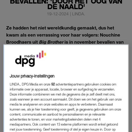
BEVALLEN: 'DOOR HET OOG VAN
DE NAALD'
19-12-2024
|
LINDA.
Ze hadden het niet wereldkundig gemaakt, dus het
kwam als een verrassing voor haar volgers: Nouchine
Broodhaers uit
Big Brother
is in november bevallen van
een zoon.
De jongen heet Boaz.
Jouw privacy-instellingen
ANGSTIGE KRAAMTIJD
LINDA., DPG Media en onze
92
advertentiepartners gebruiken cookies om
Haar kraamtijd was alleen best pittig, zo laat ze weten via
informatie over je apparaat, locatie, browser en surfgedrag te verzamelen.
Deze informatie combineren we met de gegevens die je zelf deelt met ons,
social media. Broodhaers is een maand te vroeg bevallen.
zoals wanneer je een account aanmaakt. Dit doen we om het gebruik van onze
media te analyseren en onze websites en apps te verbeteren. Daarnaast
‘Ons groot avontuur begon een maandje te vroeg. Door het
kunnen we, als je hier toestemming voor geeft, je gegevens gebruiken om onze
content, communicatie en aanbod te personaliseren en je relevante
oog van een naald, bloedtransfusie in het kleine handje, enorm
advertenties te tonen, en voor marketingdoeleinden delen met 4
goede zorgen van het ziekenhuis, tranen van angst, maar ook
mediapartners. Ook content van 13 externe platformen wordt enkel getoond
van geluk, veel liefde, veel hongertjes, veel slaapjes, de eerste
met jouw toestemming. Geef toestemming of stel je eigen keuze in. Door op