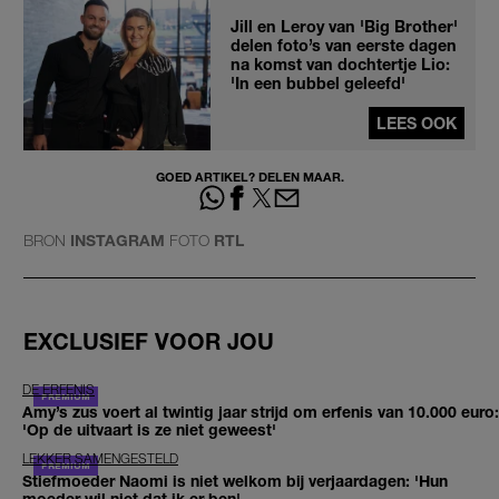
Jill en Leroy van 'Big Brother'
delen foto’s van eerste dagen
na komst van dochtertje Lio:
'In een bubbel geleefd'
LEES OOK
GOED ARTIKEL? DELEN MAAR.
BRON
INSTAGRAM
FOTO
RTL
EXCLUSIEF VOOR JOU
DE ERFENIS
Amy’s zus voert al twintig jaar strijd om erfenis van 10.000 euro:
'Op de uitvaart is ze niet geweest'
LEKKER SAMENGESTELD
Stiefmoeder Naomi is niet welkom bij verjaardagen: 'Hun
moeder wil niet dat ik er ben'