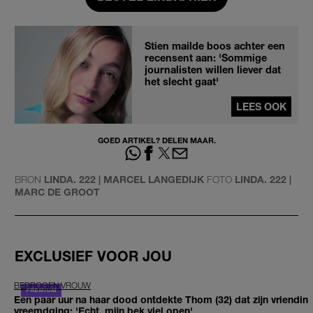
Stien mailde boos achter een
recensent aan: 'Sommige
journalisten willen liever dat
het slecht gaat'
LEES OOK
GOED ARTIKEL? DELEN MAAR.
BRON
LINDA. 222 | MARCEL LANGEDIJK
FOTO
LINDA. 222 |
MARC DE GROOT
EXCLUSIEF VOOR JOU
BEDROGEN VROUW
Een paar uur na haar dood ontdekte Thom (32) dat zijn vriendin
vreemdging: 'Echt, mijn bek viel open'