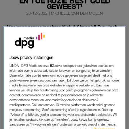
EN TOE RUZIE BEST GOED
GEWEEST'
20-12-2022
|
MICHELLE VAN DER MOLEN
Afgelopen zomer maakten Nick & Simon bij Eva Jinek
bekend dat ze na een carrière van 16 jaar
stoppen als
duo
. Nick Schilder (39): “Het voelde alsof ik voor een
miljoen kijkers mijn verkering zat uit te maken.”
Jouw privacy-instellingen
‘Wij hadden nooit irritaties’, vertelt Nick aan journalist Marcel
Langedijk in de nieuwe LINDA –
‘KLAAR MET HET KUTJAAR’
.
LINDA., DPG Media en onze
92
advertentiepartners gebruiken cookies om
informatie over je apparaat, locatie, browser en surfgedrag te verzamelen.
Deze informatie combineren we met de gegevens die je zelf deelt met ons,
zoals wanneer je een account aanmaakt. Dit doen we om het gebruik van onze
NICK
media te analyseren en onze websites en apps te verbeteren. Daarnaast
kunnen we, als je hier toestemming voor geeft, je gegevens gebruiken om onze
Zowel Nick als Simon hebben het al vaker gezegd: de basis
content, communicatie en aanbod te personaliseren en je relevante
van hun samenwerking is altijd vriendschap geweest. “Wij
advertenties te tonen, en voor marketingdoeleinden delen met 4
mediapartners. Ook content van 13 externe platformen wordt enkel getoond
kunnen in goede harmonie samenwerken, maar wij zijn niet
met jouw toestemming. Geef toestemming of stel je eigen keuze in. Door op
altijd de allerbeste vrienden. We hebben bijna altijd aparte
"Akkoord" te klikken, geef je toestemming voor onderstaande doeleinden. Wil
je niet alles toestaan, klik dan op “Instellen”. Jouw keuze kun je opnieuw
kleedkamers en gaan privé niet vaak met elkaar om, daar
aanpassen via “Privacy-instellingen” onderaan onze websites of in de menu’s
hebben we nooit een geheim van gemaakt.