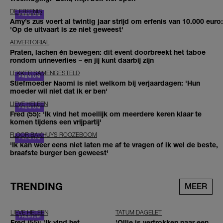
DE ERFENIS
Amy’s zus voert al twintig jaar strijd om erfenis van 10.000 euro:
'Op de uitvaart is ze niet geweest'
ADVERTORIAL
Praten, lachen én bewegen: dit event doorbreekt het taboe
rondom urineverlies – en jij kunt daarbij zijn
LEKKER SAMENGESTELD
Stiefmoeder Naomi is niet welkom bij verjaardagen: 'Hun
moeder wil niet dat ik er ben'
LIEVE HELEEN
Fred (55): 'Ik vind het moeilijk om meerdere keren klaar te
komen tijdens een vrijpartij'
FLOOR BAKHUYS ROOZEBOOM
'Ik kan weer eens niet laten me af te vragen of ik wel de beste,
braafste burger ben geweest'
TRENDING
MEER
LIEVE HELEEN
TATUM DAGELET
Fred (55): 'Ik vind het
'Ollie is vertrokken naar een