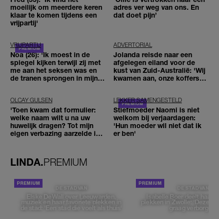
moeilijk om meerdere keren
adres ver weg van ons. En
klaar te komen tijdens een
dat doet pijn’
vrijpartij'
VRIJPARTIJ
ADVERTORIAL
Noa (26): 'Ik moest in de
Jolanda reisde naar een
spiegel kijken terwijl zij met
afgelegen eiland voor de
me aan het seksen was en
kust van Zuid-Australië: 'Wij
de tranen sprongen in mijn
kwamen aan, onze koffers
ogen'
niet'
OLCAY GULSEN
LEKKER SAMENGESTELD
'Toen kwam dat formulier:
Stiefmoeder Naomi is niet
welke naam wilt u na uw
welkom bij verjaardagen:
huwelijk dragen? Tot mijn
'Hun moeder wil niet dat ik
eigen verbazing aarzelde ik
er ben'
geen moment'
LINDA.
PREMIUM
DE STAD VAN
DE STAD VAN
Elske DeWall over Leeuwarden,
Isabelle Boer deelt haar f
muziek en haar favoriete plekken in
plekken in Zwolle: 'Deze pl
de stad: 'Een stad die voelt als thuis'
graag verborgen'