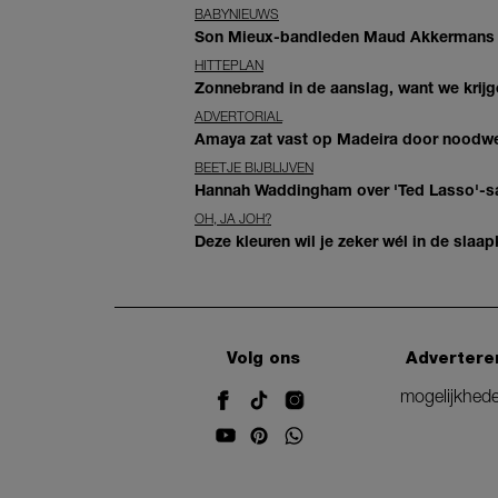
BABYNIEUWS
Son Mieux-bandleden Maud Akkermans en
HITTEPLAN
Zonnebrand in de aanslag, want we krij
ADVERTORIAL
Amaya zat vast op Madeira door noodwee
BEETJE BIJBLIJVEN
Hannah Waddingham over 'Ted Lasso'-sam
OH, JA JOH?
Deze kleuren wil je zeker wél in de slaap
Volg ons
Advertere
mogelijkhed