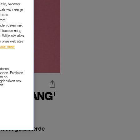
catie, browser
oals wanneer je
pps te
tent,
inden delen met
ef toestemming
Wil je niet alles
an onze websites
voor meer
cteren.
onnen. Profielen
en en
s gebruiken om
van
 TE LANG'
ORD
meest geluisterde