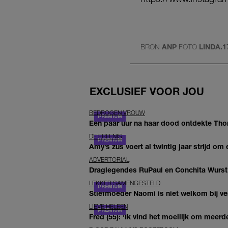
BRON
ANP
FOTO
LINDA.
EXCLUSIEF VOOR JOU
BEDROGEN VROUW
Een paar uur na haar dood ontdekte Thom 
DE ERFENIS
Amy’s zus voert al twintig jaar strijd om 
ADVERTORIAL
Draglegendes RuPaul en Conchita Wurst
LEKKER SAMENGESTELD
Stiefmoeder Naomi is niet welkom bij ver
LIEVE HELEEN
Fred (55): 'Ik vind het moeilijk om meerde