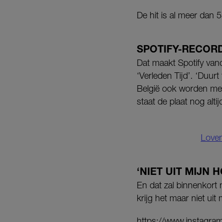
De hit is al meer dan 
SPOTIFY-RECOR
Dat maakt Spotify van
‘Verleden Tijd’. ‘Duurt
België ook worden me
staat de plaat nog altij
Loven
‘NIET UIT MIJN 
En dat zal binnenkort 
krijg het maar niet ui
https://www.instagr