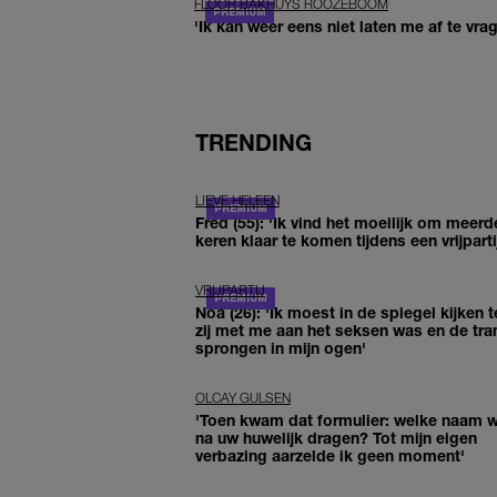
FLOOR BAKHUYS ROOZEBOOM
'Ik kan weer eens niet laten me af te vr
TRENDING
LIEVE HELEEN
Fred (55): 'Ik vind het moeilijk om meerd
keren klaar te komen tijdens een vrijparti
VRIJPARTIJ
Noa (26): 'Ik moest in de spiegel kijken t
zij met me aan het seksen was en de tra
sprongen in mijn ogen'
OLCAY GULSEN
'Toen kwam dat formulier: welke naam wi
na uw huwelijk dragen? Tot mijn eigen
verbazing aarzelde ik geen moment'