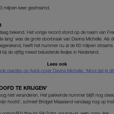
53 miljoen keer gestreamd.
D
daag bekend. Het vorige record stond op de naam van Fren
 te lang’ was de grote doorbraak van Davina Michelle. Als de
egerekend, heeft het nummer nu al de 60 miljoen stream
d bij de vijftig meest beluisterde liedjes in Nederland.
Lees ook
de reacties op Avicii-cover Davina Michelle: ‘Mooi dat je dit
HOOFD TE KRIJGEN’
nog niet veranderen. Het pakkende nummer blijft nog steed
t mijn hoofd’, schreef Bridget Maasland vandaag nog op In
am.com/p/B1LfhwJoLSA/?utm_source=ig_web_copy_link