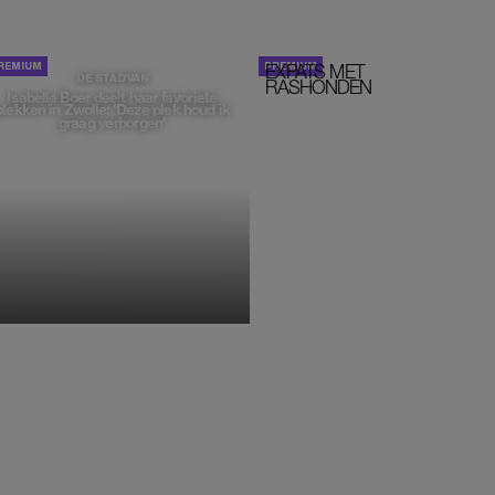
EXPATS MET
STOM!
DE STAD VAN
RASHONDEN
Isabelle Boer deelt haar favoriete
plekken in Zwolle: 'Deze plek houd ik
graag verborgen'
MONIQUE KLEMANN