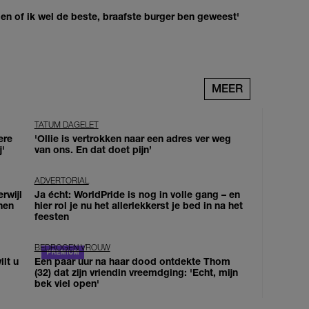
agen of ik wel de beste, braafste burger ben geweest'
MEER
TATUM DAGELET
ere
'Ollie is vertrokken naar een adres ver weg
j'
van ons. En dat doet pijn’
ADVERTORIAL
erwijl
Ja écht: WorldPride is nog in volle gang – en
nen
hier rol je nu het allerlekkerst je bed in na het
feesten
BEDROGEN VROUW
lt u
Een paar uur na haar dood ontdekte Thom
(32) dat zijn vriendin vreemdging: 'Echt, mijn
bek viel open'