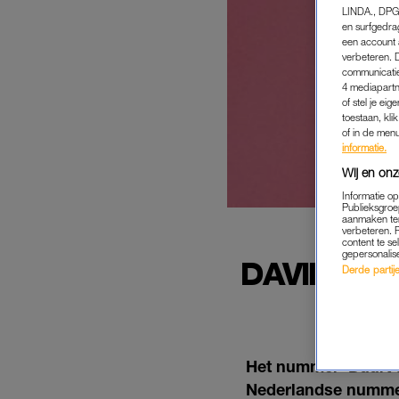
LINDA., DPG
en surfgedra
een account 
verbeteren. 
communicatie
4 mediapartn
of stel je ei
toestaan, kli
of in de men
informatie.
Wij en onz
Informatie o
Publieksgroe
aanmaken ten
verbeteren. 
content te se
gepersonalis
DAVINA M
Derde partijen
NE
Het nummer ‘Duurt t
Nederlandse nummer