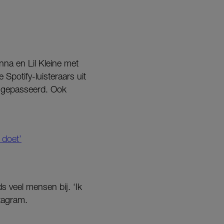
na en Lil Kleine met
 Spotify-luisteraars uit
s gepasseerd. Ook
 doet’
s veel mensen bij. ‘Ik
stagram.