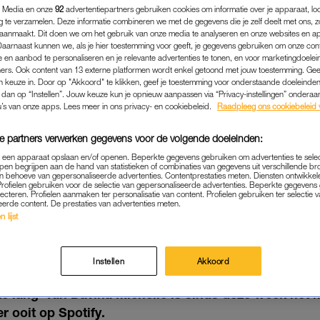
 Media en onze
92
advertentiepartners gebruiken cookies om informatie over je apparaat, lo
g te verzamelen. Deze informatie combineren we met de gegevens die je zelf deelt met ons, z
aanmaakt. Dit doen we om het gebruik van onze media te analyseren en onze websites en a
Daarnaast kunnen we, als je hier toestemming voor geeft, je gegevens gebruiken om onze con
 en aanbod te personaliseren en je relevante advertenties te tonen, en voor marketingdoele
ers. Ook content van 13 externe platformen wordt enkel getoond met jouw toestemming. Ge
gen keuze in. Door op "Akkoord" te klikken, geef je toestemming voor onderstaande doeleinden. 
k dan op “Instellen”. Jouw keuze kun je opnieuw aanpassen via “Privacy-instellingen” ondera
u’s van onze apps. Lees meer in ons privacy- en cookiebeleid.
Raadpleeg ons cookiebeleid 
e partners verwerken gegevens voor de volgende doeleinden:
p een apparaat opslaan en/of openen. Beperkte gegevens gebruiken om advertenties te sele
pen begrijpen aan de hand van statistieken of combinaties van gegevens uit verschillende br
 behoeve van gepersonaliseerde advertenties. Contentprestaties meten. Diensten ontwikkel
Profielen gebruiken voor de selectie van gepersonaliseerde advertenties. Beperkte gegeven
NIEUWS
|
MUZIEK
lecteren. Profielen aanmaken ter personalisatie van content. Profielen gebruiken ter selectie 
eerde content. De prestaties van advertenties meten.
ICHELLE PAKT MET 'DUURT
 lijst
DERLANDS SPOTIFY-REC
15-08-2019
|
KIM VISBEEN
Instellen
Akkoord
e lang’ van Davina Michelle is sinds deze week het 
 ooit op Spotify.