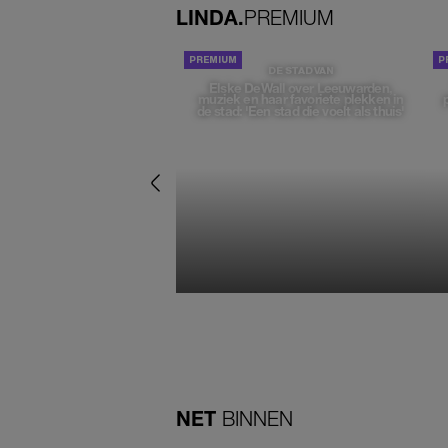
LINDA.
PREMIUM
DE STAD VAN
Elske DeWall over Leeuwarden,
muziek en haar favoriete plekken in
de stad: 'Een stad die voelt als thuis'
NET
BINNEN