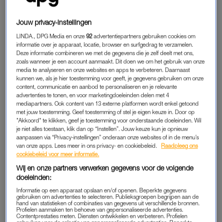
Desmond volgt broer Brijan op
als winnaar 'De Bondgenoten':
Jouw privacy-instellingen
'Ik was totaal verbijsterd'
LINDA., DPG Media en onze
92
advertentiepartners gebruiken cookies om
informatie over je apparaat, locatie, browser en surfgedrag te verzamelen.
Deze informatie combineren we met de gegevens die je zelf deelt met ons,
LEES OOK
zoals wanneer je een account aanmaakt. Dit doen we om het gebruik van onze
media te analyseren en onze websites en apps te verbeteren. Daarnaast
kunnen we, als je hier toestemming voor geeft, je gegevens gebruiken om onze
content, communicatie en aanbod te personaliseren en je relevante
ELVIRA
advertenties te tonen, en voor marketingdoeleinden delen met 4
mediapartners. Ook content van 13 externe platformen wordt enkel getoond
Met een grote passie voor theater is de 26-jarige Elvira een
met jouw toestemming. Geef toestemming of stel je eigen keuze in. Door op
positieve sfeermaker. Samen met twee katten Milo en Nano
"Akkoord" te klikken, geef je toestemming voor onderstaande doeleinden. Wil
je niet alles toestaan, klik dan op “Instellen”. Jouw keuze kun je opnieuw
woont ze met haar ouders in Dinteloord. Ze is werkzaam als
aanpassen via “Privacy-instellingen” onderaan onze websites of in de menu’s
klantenservicemedewerkster. Ze voelt mensen goed aan en
van onze apps. Lees meer in ons privacy- en cookiebeleid.
Raadpleeg ons
cookiebeleid voor meer informatie.
helpt ze ook graag.
Wij en onze partners verwerken gegevens voor de volgende
Elvira is zeker niet op d’r mondje gevallen: ze kan direct uit de
doeleinden:
hoek komen. Een echte teamspeler is ze wel. Theaterervaring
Informatie op een apparaat opslaan en/of openen. Beperkte gegevens
gebruiken om advertenties te selecteren. Publieksgroepen begrijpen aan de
ontbreekt het Elvira ook niet aan en dát is best handig als je
hand van statistieken of combinaties van gegevens uit verschillende bronnen.
Profielen aanmaken ten behoeve van gepersonaliseerde advertenties.
een bondje moet sluiten. Ze staat te popelen om het huis van
Contentprestaties meten. Diensten ontwikkelen en verbeteren. Profielen