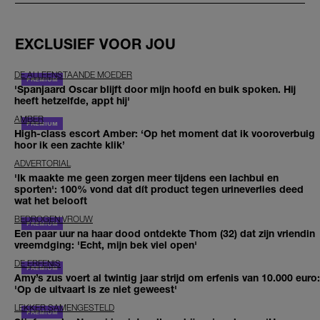
EXCLUSIEF VOOR JOU
DE ALLEENSTAANDE MOEDER
'Spanjaard Oscar blijft door mijn hoofd en buik spoken. Hij
heeft hetzelfde, appt hij'
AMBER
High-class escort Amber: ‘Op het moment dat ik vooroverbuig
hoor ik een zachte klik’
ADVERTORIAL
'Ik maakte me geen zorgen meer tijdens een lachbui en
sporten': 100% vond dat dít product tegen urineverlies deed
wat het belooft
BEDROGEN VROUW
Een paar uur na haar dood ontdekte Thom (32) dat zijn vriendin
vreemdging: 'Echt, mijn bek viel open'
DE ERFENIS
Amy’s zus voert al twintig jaar strijd om erfenis van 10.000 euro:
'Op de uitvaart is ze niet geweest'
LEKKER SAMENGESTELD