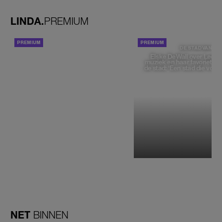
wij enorm'
LINDA.
PREMIUM
ACHTERGROND
DE STAD VAN
Elske DeWall over Leeu
muziek en haar favoriete p
de stad: 'Een stad die voelt 
NET
BINNEN