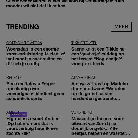
Stiefmoeder Naomi is niet welkom bij verjaardagen: 'Hun
moeder wil niet dat ik er ben'
TRENDING
MEER
GOED OM TE WETEN
TIKKIE TE VEEL
Woensdag is een enorme
Sanne krijgt een Tikkie na
zonsverduistering te zien: zó
een 'gastvrije' middag op
laat moet je naar buiten en
het terras: ''Nog eentje?'
dit heb je nodig
vroeg ze steeds'
BEKEND
ADVERTORIAL
René en Natasja Froger
Amaya zat vast op Madeira
openhartig over
door noodweer: 'We zaten
vreemdgaan: 'Verdient geen
op de grond tussen
schoonheidsprijs'
honderden gestrande
reizigers'
AMBER
VERDRIETIG
High-class escort Amber:
Massaal gedoneerd voor
‘Op het moment dat ik
uitvaart van Zev (3) na
vooroverbuig hoor ik een
dodelijk ongeluk: 'Alle
zachte klik’
beetjes helpen en waarderen