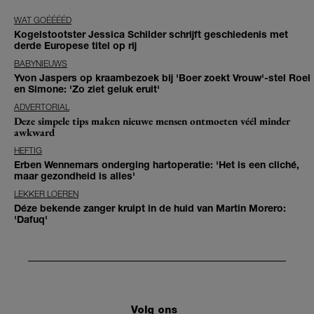
WAT GOÉÉÉÉD
Kogelstootster Jessica Schilder schrijft geschiedenis met
derde Europese titel op rij
BABYNIEUWS
Yvon Jaspers op kraambezoek bij 'Boer zoekt Vrouw'-stel Roel
en Simone: 'Zo ziet geluk eruit'
ADVERTORIAL
Deze simpele tips maken nieuwe mensen ontmoeten véél minder
awkward
HEFTIG
Erben Wennemars onderging hartoperatie: 'Het is een cliché,
maar gezondheid is alles'
LEKKER LOEREN
Déze bekende zanger kruipt in de huid van Martin Morero:
'Dafuq'
Volg ons