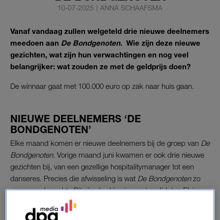
10-07-2025
|
ANNA SCHAAFSMA
Vanaf vandaag zullen welgeteld drie nieuwe deelnemers
meedoen aan
De Bondgenoten
.
Wie zijn deze
nieuwe
gezichten, wat zijn hun verwachtingen en nog veel
belangrijker: wat zouden ze met de geldprijs doen?
De winnaar gaat met 100.000 euro op zak naar huis gaan.
NIEUWE DEELNEMERS ‘DE
BONDGENOTEN’
Elke maand komen er nieuwe deelnemers bij de groep van
De
Bondgenoten
. Vorige maand juni kwamen er ook drie nieuwe
gezichten bij, van een gezellige hospitalitymanager tot een
danseres. Precies die afwisseling is wat
De Bondgenoten
zo
verrassend maakt. Dit zijn de drie nieuwe kandidaten Elvira,
Marco en Marlène: