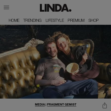
HOME
HOME
TRENDING
TRENDING
LIFESTYLE
LIFESTYLE
PREMIUM
PREMIUM
SHOP
SHOP
MEDIA
|
FRAGMENT GEMIST