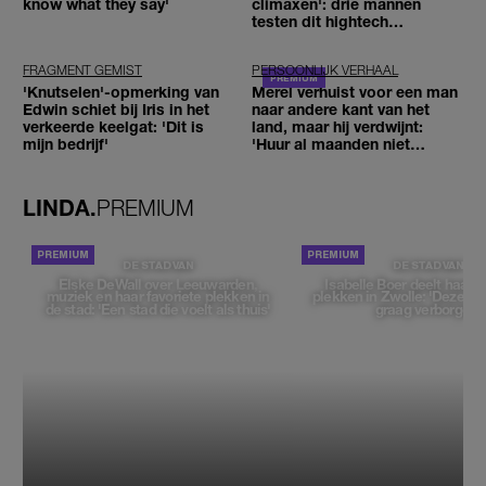
know what they say'
climaxen': drie mannen
testen dit hightech
seksspeeltje
FRAGMENT GEMIST
PERSOONLIJK VERHAAL
'Knutselen'-opmerking van
Merel verhuist voor een man
Edwin schiet bij Iris in het
naar andere kant van het
verkeerde keelgat: 'Dit is
land, maar hij verdwijnt:
mijn bedrijf'
'Huur al maanden niet
betaald'
LINDA.
PREMIUM
DE STAD VAN
DE STAD VAN
Elske DeWall over Leeuwarden,
Isabelle Boer deelt haar f
muziek en haar favoriete plekken in
plekken in Zwolle: 'Deze pl
de stad: 'Een stad die voelt als thuis'
graag verborgen'