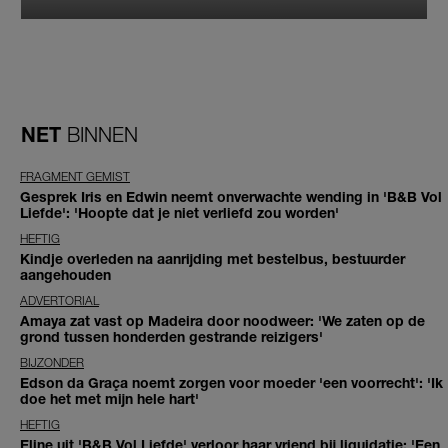
NET
BINNEN
FRAGMENT GEMIST
Gesprek Iris en Edwin neemt onverwachte wending in 'B&B Vol
Liefde': 'Hoopte dat je niet verliefd zou worden'
HEFTIG
Kindje overleden na aanrijding met bestelbus, bestuurder
aangehouden
ADVERTORIAL
Amaya zat vast op Madeira door noodweer: 'We zaten op de
grond tussen honderden gestrande reizigers'
BIJZONDER
Edson da Graça noemt zorgen voor moeder 'een voorrecht': 'Ik
doe het met mijn hele hart'
HEFTIG
Eline uit 'B&B Vol Liefde' verloor haar vriend bij liquidatie: 'Een