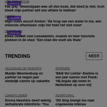
VERLATEN VROUW
Fae (24): 'Vreemdgaan was uit den boze, dat deed je niet, toch
bleek mijn partner zelf een affaire te hebben'
AMBER
High-class escort Amber: 'De tong van een ander in me, een
vreemde aftershave: mijn lief trekt het niet meer'
DE STAD VAN
Elske DeWall over Leeuwarden, muziek en haar favoriete
plekken in de stad: 'Een stad die voelt als thuis'
TRENDING
MEER
GELEZEN BIJ DE TANDARTS
INTERVIEW
Marlijn Weerdenburg en
'B&B Vol Liefde'-Eveline is
partner na negen jaar
een jaar samen met Frank:
eindelijk samen op vakantie
'Hij zegde zijn leven in
Nederland op voor mij'
LEKKER LOEREN
ADVERTORIAL
Emma Heesters deelt weinig
'Dit ding brengt me naar
verhullende bikinifoto: 'You
ongekende intense