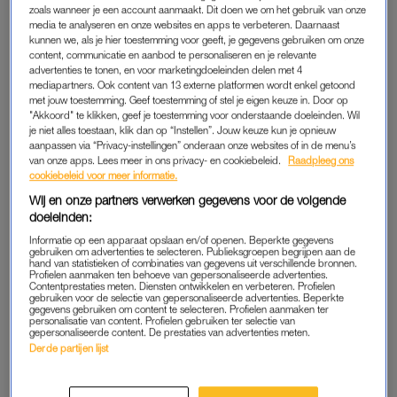
zoals wanneer je een account aanmaakt. Dit doen we om het gebruik van onze
een extravert en heel sociaal persoon. Hij had de gave om
media te analyseren en onze websites en apps te verbeteren. Daarnaast
iedereen op z’n gemak te stellen. Een persoon met echt een
kunnen we, als je hier toestemming voor geeft, je gegevens gebruiken om onze
gouden hart”, aldus een van zijn vrienden.
content, communicatie en aanbod te personaliseren en je relevante
advertenties te tonen, en voor marketingdoeleinden delen met 4
mediapartners. Ook content van 13 externe platformen wordt enkel getoond
Mathias’ ouders zijn jong gescheiden. Hij heeft daarna veel
met jouw toestemming. Geef toestemming of stel je eigen keuze in. Door op
verantwoordelijkheidsgevoel voor zijn zusje Margot gekregen,
"Akkoord" te klikken, geef je toestemming voor onderstaande doeleinden. Wil
je niet alles toestaan, klik dan op “Instellen”. Jouw keuze kun je opnieuw
met wie hij maar vijftien maanden scheelt. “Mathias was altijd
aanpassen via “Privacy-instellingen” onderaan onze websites of in de menu’s
de zorgende en hij zette zijn zus op de eerste plek. Hij voelde
van onze apps. Lees meer in ons privacy- en cookiebeleid.
Raadpleeg ons
cookiebeleid voor meer informatie.
mensen aan en voelde wat je nodig had”, vertelt zijn moeder.
Wij en onze partners verwerken gegevens voor de volgende
doeleinden:
Mathias deed graag wat voor de mensheid. Daarom vertrok hij
naar Ghana en later Nepal om huizen te bouwen voor mensen
Informatie op een apparaat opslaan en/of openen. Beperkte gegevens
gebruiken om advertenties te selecteren. Publieksgroepen begrijpen aan de
die het minder goed hadden. “Hij kwam heel blij terug, maar
hand van statistieken of combinaties van gegevens uit verschillende bronnen.
Profielen aanmaken ten behoeve van gepersonaliseerde advertenties.
was ook wel echt veranderd na die reis. Hij wilde ineens
Contentprestaties meten. Diensten ontwikkelen en verbeteren. Profielen
gebruiken voor de selectie van gepersonaliseerde advertenties. Beperkte
dreadlocks en tatoeages. Hij viel echt wel op in het
gegevens gebruiken om content te selecteren. Profielen aanmaken ter
personalisatie van content. Profielen gebruiken ter selectie van
straatbeeld. Was een soort hippie geworden”, aldus een
gepersonaliseerde content. De prestaties van advertenties meten.
vriend.
Derde partijen lijst