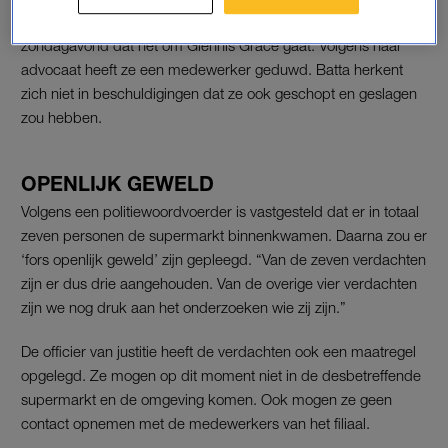
zei de advocaat van de zangeres, Kerem Canatan,
zondagavond dat het om Glennis Grace gaat. Volgens haar
advocaat heeft ze een medewerker geduwd. Batta herkent
zich niet in beschuldigingen dat ze ook geschopt en geslagen
zou hebben.
OPENLIJK GEWELD
Volgens een politiewoordvoerder is vastgesteld dat er in totaal
zeven personen de supermarkt binnenkwamen. Daarna zou er
‘fors openlijk geweld’ zijn gepleegd. “Van de zeven verdachten
zijn er dus drie aangehouden. Van de overige vier verdachten
zijn we nog druk aan het onderzoeken wie zij zijn.”
De officier van justitie heeft de verdachten ook een maatregel
opgelegd. Ze mogen op dit moment niet in de desbetreffende
supermarkt en de omgeving komen. Ook mogen ze geen
contact opnemen met de medewerkers van het filiaal.