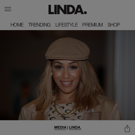
HOME
HOME
TRENDING
TRENDING
LIFESTYLE
LIFESTYLE
PREMIUM
PREMIUM
SHOP
SHOP
MEDIA
|
LINDA.