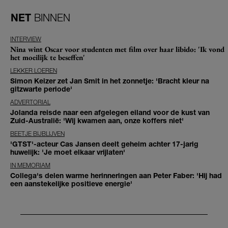
NET
BINNEN
INTERVIEW
Nina wint Oscar voor studenten met film over haar libido: 'Ik vond
het moeilijk te beseffen'
LEKKER LOEREN
Simon Keizer zet Jan Smit in het zonnetje: 'Bracht kleur na
gitzwarte periode'
ADVERTORIAL
Jolanda reisde naar een afgelegen eiland voor de kust van
Zuid-Australië: 'Wij kwamen aan, onze koffers niet'
BEETJE BIJBLIJVEN
'GTST'-acteur Cas Jansen deelt geheim achter 17-jarig
huwelijk: 'Je moet elkaar vrijlaten'
IN MEMORIAM
Collega's delen warme herinneringen aan Peter Faber: 'Hij had
een aanstekelijke positieve energie'