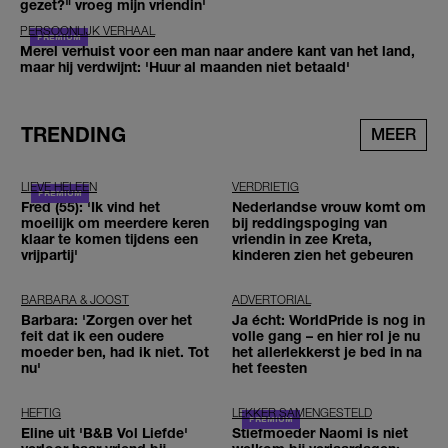
gezet?" vroeg mijn vriendin'
PERSOONLIJK VERHAAL
Merel verhuist voor een man naar andere kant van het land,
maar hij verdwijnt: 'Huur al maanden niet betaald'
TRENDING
MEER
LIEVE HELEEN
VERDRIETIG
Fred (55): 'Ik vind het
Nederlandse vrouw komt om
moeilijk om meerdere keren
bij reddingspoging van
klaar te komen tijdens een
vriendin in zee Kreta,
vrijpartij'
kinderen zien het gebeuren
BARBARA & JOOST
ADVERTORIAL
Barbara: 'Zorgen over het
Ja écht: WorldPride is nog in
feit dat ik een oudere
volle gang – en hier rol je nu
moeder ben, had ik niet. Tot
het allerlekkerst je bed in na
nu'
het feesten
HEFTIG
LEKKER SAMENGESTELD
Eline uit 'B&B Vol Liefde'
Stiefmoeder Naomi is niet