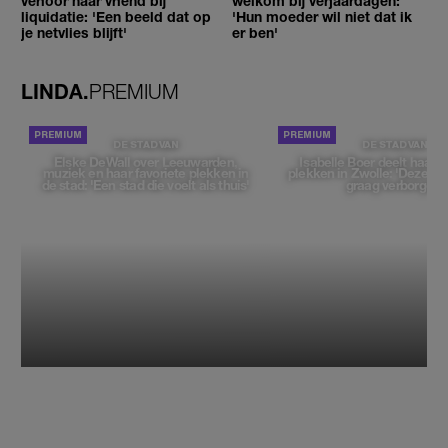
verloor haar vriend bij
welkom bij verjaardagen:
liquidatie: 'Een beeld dat op
'Hun moeder wil niet dat ik
je netvlies blijft'
er ben'
LINDA.
PREMIUM
DE STAD VAN
DE STAD VAN
Elske DeWall over Leeuwarden,
Isabelle Boer deelt haar f
muziek en haar favoriete plekken in
plekken in Zwolle: 'Deze pl
de stad: 'Een stad die voelt als thuis'
graag verborgen'