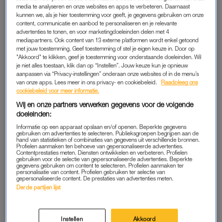
media te analyseren en onze websites en apps te verbeteren. Daarnaast
voorbedachten rade, aldus een woordvoerder van de politie.
kunnen we, als je hier toestemming voor geeft, je gegevens gebruiken om onze
content, communicatie en aanbod te personaliseren en je relevante
advertenties te tonen, en voor marketingdoeleinden delen met 4
In een korte reactie via Instagram laat de zangeres weten het
mediapartners. Ook content van 13 externe platformen wordt enkel getoond
politieonderzoek ‘met vertrouwen tegemoet te zien’. Ik heb
met jouw toestemming. Geef toestemming of stel je eigen keuze in. Door op
geen strafbare feiten gepleegd’, zo schrijft ze. Inhoudelijk wil
"Akkoord" te klikken, geef je toestemming voor onderstaande doeleinden. Wil
je niet alles toestaan, klik dan op “Instellen”. Jouw keuze kun je opnieuw
ze verder niet op het incident reageren. ‘In het belang van het
aanpassen via “Privacy-instellingen” onderaan onze websites of in de menu’s
onderzoek houd ik op dit moment mijn mond. Zodra het kan
van onze apps. Lees meer in ons privacy- en cookiebeleid.
Raadpleeg ons
cookiebeleid voor meer informatie.
geef ik reactie.’
Wij en onze partners verwerken gegevens voor de volgende
doeleinden:
RECHTBANK
Informatie op een apparaat opslaan en/of openen. Beperkte gegevens
gebruiken om advertenties te selecteren. Publieksgroepen begrijpen aan de
“Hoewel het hier gaat om een stevige verdenking van een
hand van statistieken of combinaties van gegevens uit verschillende bronnen.
Profielen aanmaken ten behoeve van gepersonaliseerde advertenties.
ernstig strafbaar feit, zijn er op dit moment geen juridische
Contentprestaties meten. Diensten ontwikkelen en verbeteren. Profielen
gebruiken voor de selectie van gepersonaliseerde advertenties. Beperkte
mogelijkheden de verdachten nog langer vast te houden. Op
gegevens gebruiken om content te selecteren. Profielen aanmaken ter
personalisatie van content. Profielen gebruiken ter selectie van
een later moment zullen de verdachten zich moeten
gepersonaliseerde content. De prestaties van advertenties meten.
verantwoorden voor de rechtbank”, meldt het Openbaar
Derde partijen lijst
Ministerie in een persbericht.
Instellen
Akkoord
Hoewel de politie haar identiteit niet officieel heeft bevestigd,