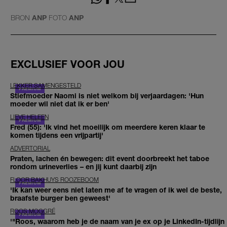
BRON
ANP
FOTO
ANP
EXCLUSIEF VOOR JOU
LEKKER SAMENGESTELD
Stiefmoeder Naomi is niet welkom bij verjaardagen: 'Hun
moeder wil niet dat ik er ben'
LIEVE HELEEN
Fred (55): 'Ik vind het moeilijk om meerdere keren klaar te
komen tijdens een vrijpartij'
ADVERTORIAL
Praten, lachen én bewegen: dit event doorbreekt het taboe
rondom urineverlies – en jij kunt daarbij zijn
FLOOR BAKHUYS ROOZEBOOM
'Ik kan weer eens niet laten me af te vragen of ik wel de beste,
braafste burger ben geweest'
ROOS MOGGRÉ
'"Roos, waarom heb je de naam van je ex op je LinkedIn-tijdlijn