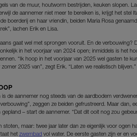
gels van de muur, houtworm bestrijden, keuken slopen. 
rwijl de aannemer niet meer te bereiken is, krijgt het stel I
de boerderij en haar vriendin, beiden Maria Rosa genaamd
ek”, lachen Erik en Lisa.
aliaans gaat wel met sprongen vooruit. En de verbouwing? Di
nkelijk in het voorjaar van 2024 open; inmiddels is het h
nnen. “Ik hoop in het voorjaar van 2025 wel gasten te ku
zomer 2025 van”, zegt Erik. “Laten we realistisch blijven.”
LOOP
en is de aannemer nog steeds van de aardbodem verdwenen
verbouwing”, zeggen ze beiden gefrustreerd. Maar dan, ee
an gepland – start de aannemer. “Dat dit ooit nog zou gebeur
 stoten, maar: twee jaar later dan ze eigenlijk voor ogen h
taat het
zwembad
vol water. De eerste gasten zijn er en vo