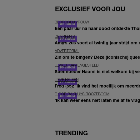
EXCLUSIEF VOOR JOU
BEDROGEN VROUW
Een paar uur na haar dood ontdekte Thom 
DE ERFENIS
Amy’s zus voert al twintig jaar strijd om 
ADVERTORIAL
Zin om te bingen? Déze (iconische) queer 
LEKKER SAMENGESTELD
Stiefmoeder Naomi is niet welkom bij ver
LIEVE HELEEN
Fred (55): 'Ik vind het moeilijk om meerde
FLOOR BAKHUYS ROOZEBOOM
'Ik kan weer eens niet laten me af te vr
TRENDING