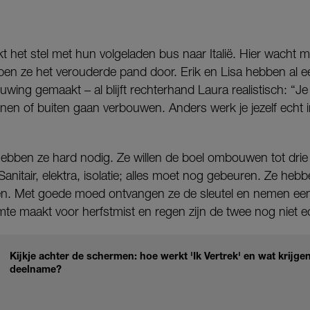
kt het stel met hun volgeladen bus naar Italië. Hier wacht 
pen ze het verouderde pand door. Erik en Lisa hebben al ee
ing gemaakt – al blijft rechterhand Laura realistisch: “Je m
nen of buiten gaan verbouwen. Anders werk je jezelf echt 
ebben ze hard nodig. Ze willen de boel ombouwen tot dri
nitair, elektra, isolatie; alles moet nog gebeuren. Ze he
ren. Met goede moed ontvangen ze de sleutel en nemen e
mte maakt voor herfstmist en regen zijn de twee nog niet 
Kijkje achter de schermen: hoe werkt 'Ik Vertrek' en wat krijg
deelname?