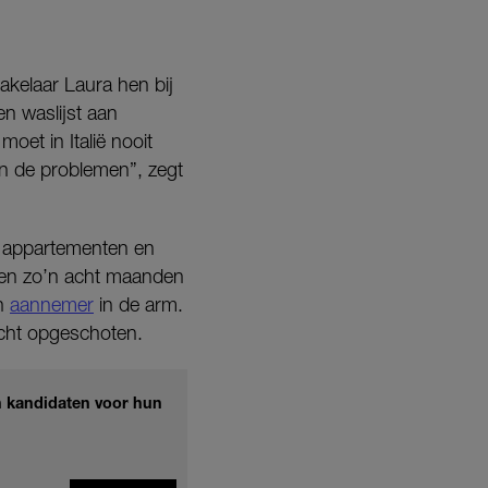
makelaar Laura hen bij
n waslijst aan
oet in Italië nooit
in de problemen”, zegt
e appartementen en
bben zo’n acht maanden
en
aannemer
in de arm.
echt opgeschoten.
en kandidaten voor hun