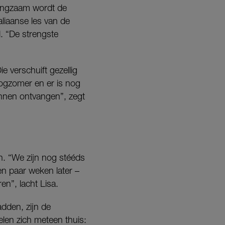
Langzaam wordt de
taliaanse les van de
. “De strengste
e verschuift gezellig
oogzomer en er is nog
nnen ontvangen”, zegt
. “We zijn nog stééds
n paar weken later –
en”, lacht Lisa.
adden, zijn de
elen zich meteen thuis: