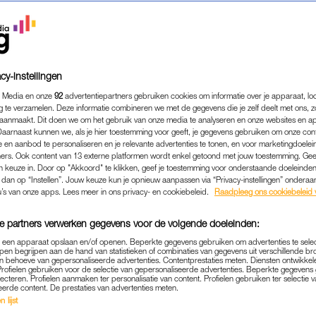
cy-instellingen
 Media en onze
92
advertentiepartners gebruiken cookies om informatie over je apparaat, lo
g te verzamelen. Deze informatie combineren we met de gegevens die je zelf deelt met ons, z
aanmaakt. Dit doen we om het gebruik van onze media te analyseren en onze websites en a
Daarnaast kunnen we, als je hier toestemming voor geeft, je gegevens gebruiken om onze con
 en aanbod te personaliseren en je relevante advertenties te tonen, en voor marketingdoele
ers. Ook content van 13 externe platformen wordt enkel getoond met jouw toestemming. Ge
gen keuze in. Door op "Akkoord" te klikken, geef je toestemming voor onderstaande doeleinden. 
k dan op “Instellen”. Jouw keuze kun je opnieuw aanpassen via “Privacy-instellingen” ondera
u’s van onze apps. Lees meer in ons privacy- en cookiebeleid.
Raadpleeg ons cookiebeleid 
MEDIA
|
FRAGMENT GEMIST
LISA VERTREKKEN IN 'HET
e partners verwerken gegevens voor de volgende doeleinden:
ALIË, MAAR HET LOOPT NI
p een apparaat opslaan en/of openen. Beperkte gegevens gebruiken om advertenties te sele
pen begrijpen aan de hand van statistieken of combinaties van gegevens uit verschillende br
 behoeve van gepersonaliseerde advertenties. Contentprestaties meten. Diensten ontwikkel
D: 'IK GELOOF ER NIET M
Profielen gebruiken voor de selectie van gepersonaliseerde advertenties. Beperkte gegeven
lecteren. Profielen aanmaken ter personalisatie van content. Profielen gebruiken ter selectie 
eerde content. De prestaties van advertenties meten.
10-09-2025
|
STERRE REKERS
 lijst