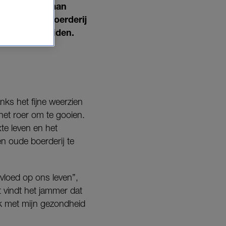
d-Italië te gaan
ze een oude boerderij
 naar het zuiden.
ks het fijne weerzien
het roer om te gooien.
te leven en het
en oude boerderij te
vloed op ons leven”,
 vindt het jammer dat
k met mijn gezondheid