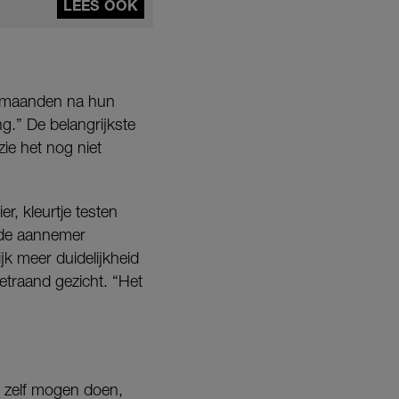
LEES OOK
e maanden na hun
g.” De belangrijkste
zie het nog niet
, kleurtje testen
 de aannemer
k meer duidelijkheid
betraand gezicht. “Het
ze zelf mogen doen,