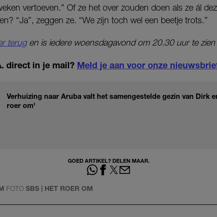
 weken vertoeven.” Of ze het over zouden doen als ze ál de
? “Ja”, zeggen ze. “We zijn toch wel een beetje trots.”
ier terug
en is iedere woensdagavond om 20.30 uur te zien
 direct in je mail?
Meld je aan voor onze nieuwsbrie
Verhuizing naar Aruba valt het samengestelde gezin van Dirk en
roer om'
GOED ARTIKEL? DELEN MAAR.
OM
FOTO
SBS | HET ROER OM