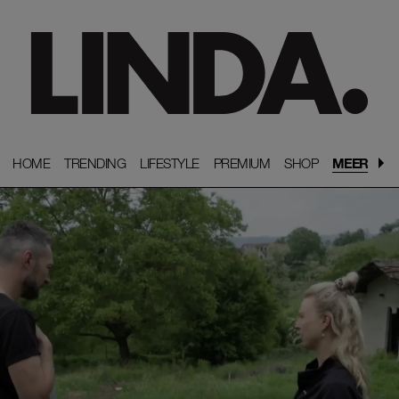
HOME
HOME
TRENDING
TRENDING
LIFESTYLE
LIFESTYLE
PREMIUM
PREMIUM
SHOP
SHOP
MEER