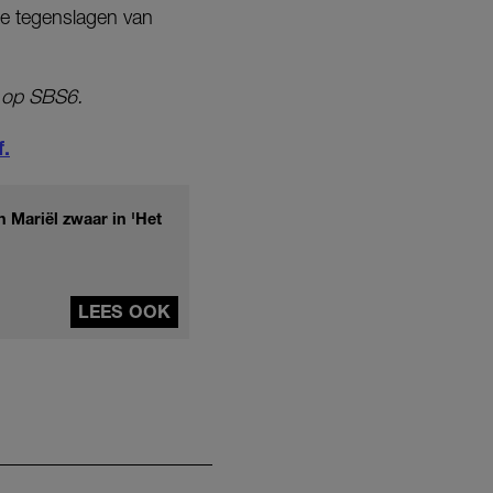
ze tegenslagen van
 op SBS6.
f.
 Mariël zwaar in 'Het
LEES OOK