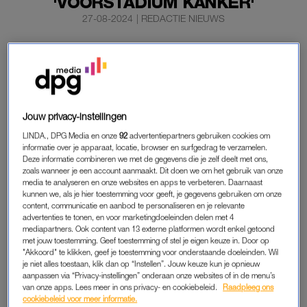
'VOORSTADIUM KANKER'
27-08-2024
|
REDACTIE NIEUWS
Bij Erica Meiland is een voorstadium van kanker
vastgesteld. Ze vertelde maandag in de uitzending van
Chateau Meiland: En route
dat haar baarmoeder
daarom wordt verwijderd
.
Jouw privacy-instellingen
Aangezien de opnames van het tv-programma al enige tijd
LINDA., DPG Media en onze
92
advertentiepartners gebruiken cookies om
geleden zijn afgerond, heeft de operatie inmiddels
informatie over je apparaat, locatie, browser en surfgedrag te verzamelen.
plaatsgevonden, vertelt Meiland aan het ANP.
Deze informatie combineren we met de gegevens die je zelf deelt met ons,
zoals wanneer je een account aanmaakt. Dit doen we om het gebruik van onze
media te analyseren en onze websites en apps te verbeteren. Daarnaast
kunnen we, als je hier toestemming voor geeft, je gegevens gebruiken om onze
ERICA MEILAND
content, communicatie en aanbod te personaliseren en je relevante
advertenties te tonen, en voor marketingdoeleinden delen met 4
“Ik doe dus elke vijf jaar trouw mee aan het
mediapartners. Ook content van 13 externe platformen wordt enkel getoond
bevolkingsonderzoek baarmoederhalskanker, dat doe ik m’n
met jouw toestemming. Geef toestemming of stel je eigen keuze in. Door op
"Akkoord" te klikken, geef je toestemming voor onderstaande doeleinden. Wil
hele leven al. Bij de laatste keer hebben ze dus iets gevonden.
je niet alles toestaan, klik dan op “Instellen”. Jouw keuze kun je opnieuw
Dat is onderzocht en dat bleek toch in ieder geval een
aanpassen via “Privacy-instellingen” onderaan onze websites of in de menu’s
van onze apps. Lees meer in ons privacy- en cookiebeleid.
Raadpleeg ons
voorstadium van kanker”, vertelt
Meiland
in het programma.
cookiebeleid voor meer informatie.