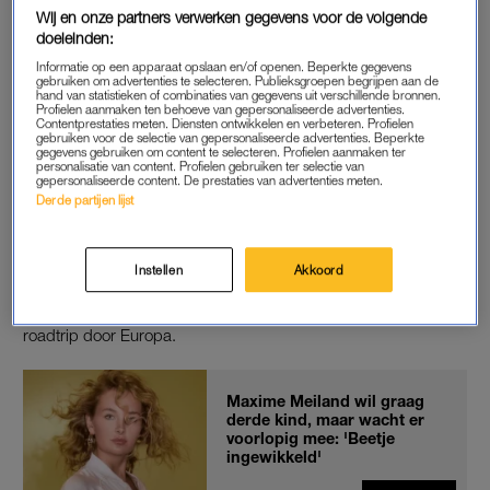
Wij en onze partners verwerken gegevens voor de volgende
Volgens de realityster twijfelden de artsen of de randen van het
doeleinden:
gezwel kwaadaardig waren. Daarom kreeg ze het advies haar
Informatie op een apparaat opslaan en/of openen. Beperkte gegevens
baarmoeder te laten verwijderen. “Dus dat gaat binnenkort
gebruiken om advertenties te selecteren. Publieksgroepen begrijpen aan de
hand van statistieken of combinaties van gegevens uit verschillende bronnen.
gebeuren”, aldus Meiland, die tijdens de opnames al wel wat
Profielen aanmaken ten behoeve van gepersonaliseerde advertenties.
Contentprestaties meten. Diensten ontwikkelen en verbeteren. Profielen
aan het idee gewend was. “Er gaat wel heel veel door je hoofd
gebruiken voor de selectie van gepersonaliseerde advertenties. Beperkte
natuurlijk, die hele machine gaat draaien.”
gegevens gebruiken om content te selecteren. Profielen aanmaken ter
personalisatie van content. Profielen gebruiken ter selectie van
gepersonaliseerde content. De prestaties van advertenties meten.
Derde partijen lijst
OPERATIE
“Tussen de twee reizen heeft de operatie plaatsgevonden”,
Instellen
Akkoord
aldus Renkema. “Mijn herstel is verrassend snel gegaan.” Voor
Chateau Meiland: En route
ging de familie Meiland op een
roadtrip door Europa.
Maxime Meiland wil graag
derde kind, maar wacht er
voorlopig mee: 'Beetje
ingewikkeld'