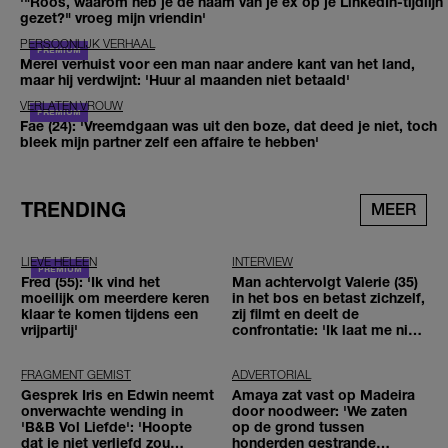
'"Roos, waarom heb je de naam van je ex op je LinkedIn-tijdlijn
gezet?" vroeg mijn vriendin'
PERSOONLIJK VERHAAL
Merel verhuist voor een man naar andere kant van het land,
maar hij verdwijnt: 'Huur al maanden niet betaald'
VERLATEN VROUW
Fae (24): 'Vreemdgaan was uit den boze, dat deed je niet, toch
bleek mijn partner zelf een affaire te hebben'
TRENDING
MEER
LIEVE HELEEN
INTERVIEW
Fred (55): 'Ik vind het
Man achtervolgt Valerie (35)
moeilijk om meerdere keren
in het bos en betast zichzelf,
klaar te komen tijdens een
zij filmt en deelt de
vrijpartij'
confrontatie: 'Ik laat me niet
tegenhouden'
FRAGMENT GEMIST
ADVERTORIAL
Gesprek Iris en Edwin neemt
Amaya zat vast op Madeira
onverwachte wending in
door noodweer: 'We zaten
'B&B Vol Liefde': 'Hoopte
op de grond tussen
dat je niet verliefd zou
honderden gestrande