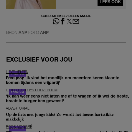
LEES OOK
GOED ARTIKEL? DELEN MAAR.
BRON
ANP
FOTO
ANP
EXCLUSIEF VOOR JOU
LIEVE HELEEN
Fred (55): 'Ik vind het moeilijk om meerdere keren klaar te
komen tijdens een vrijpartij'
FLOOR BAKHUYS ROOZEBOOM
'Ik kan weer eens niet laten me af te vragen of ik wel de beste,
braafste burger ben geweest'
ADVERTORIAL
Op de fiets met jonge kids? Zo wordt het ineens hartstikke
makkelijk
ROOS MOGGRÉ