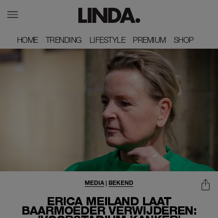
HOME
HOME
TRENDING
TRENDING
LIFESTYLE
LIFESTYLE
PREMIUM
PREMIUM
SHOP
SHOP
MEDIA
|
BEKEND
ERICA MEILAND LAAT
BAARMOEDER VERWIJDEREN: