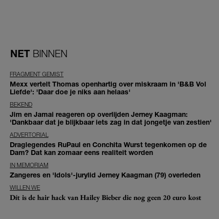
NET
BINNEN
FRAGMENT GEMIST
Mexx vertelt Thomas openhartig over miskraam in 'B&B Vol
Liefde': 'Daar doe je niks aan helaas'
BEKEND
Jim en Jamai reageren op overlijden Jerney Kaagman:
'Dankbaar dat je blijkbaar iets zag in dat jongetje van zestien'
ADVERTORIAL
Draglegendes RuPaul en Conchita Wurst tegenkomen op de
Dam? Dat kan zomaar eens realiteit worden
IN MEMORIAM
Zangeres en 'Idols'-jurylid Jerney Kaagman (79) overleden
WILLEN WE
Dít is de hair hack van Hailey Bieber die nog geen 20 euro kost