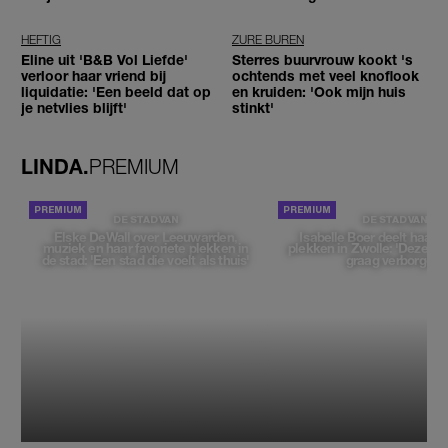
worden'
reizigers'
HEFTIG
ZURE BUREN
Eline uit 'B&B Vol Liefde'
Sterres buurvrouw kookt 's
verloor haar vriend bij
ochtends met veel knoflook
liquidatie: 'Een beeld dat op
en kruiden: 'Ook mijn huis
je netvlies blijft'
stinkt'
LINDA.
PREMIUM
DE STAD VAN
DE STAD VAN
Elske DeWall over Leeuwarden,
Isabelle Boer deelt haar f
muziek en haar favoriete plekken in
plekken in Zwolle: 'Deze pl
de stad: 'Een stad die voelt als thuis'
graag verborgen'