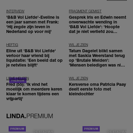
INTERVIEW
FRAGMENT GEMIST
'B&B Vol Liefde'-Eveline is
Gesprek Iris en Edwin neemt
een jaar samen met Frank:
onverwachte wending in
'Hij zegde zijn leven in
'B&B Vol Liefde': 'Hoopte
Nederland op voor mij'
dat je niet verliefd zou
worden'
HEFTIG
WIL JE ZIEN
Eline uit 'B&B Vol Liefde'
Tatum Dagelet blikt samen
verloor haar vriend bij
met Saskia Weerstand terug
liquidatie: 'Een beeld dat op
op 'Brutale Meiden':
je netvlies blijft'
'Mensen beledigen was niet
leuk meer'
LIEVE HELEEN
WIL JE ZIEN
Fred (55): 'Ik vind het
Kersverse oma Patricia Paay
moeilijk om meerdere keren
deelt eerste foto met
klaar te komen tijdens een
kleindochter
vrijpartij'
LINDA.
PREMIUM
DE STAD VAN
DE STAD VAN