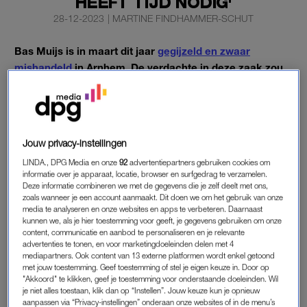
HEEFT TIJD NODIG'
28-12-2023
|
MARTINE FINDHAMMER-SCHUT
Bas Muijs is in maart dit jaar
gegijzeld en zwaar
mishandeld
in Arnhem. De verdachte in deze zaak zou
de partner van zijn ex-vriendin zijn.
De acteur vertelt hoe het nu met hem gaat.
Jouw privacy-instellingen
BAS MUIJS MISHANDELD
LINDA., DPG Media en onze
92
advertentiepartners gebruiken cookies om
informatie over je apparaat, locatie, browser en surfgedrag te verzamelen.
Het gaat naar omstandigheden goed, laat de acteur woensdag
Deze informatie combineren we met de gegevens die je zelf deelt met ons,
weten aan
RTL Boulevard
. Muijs werd in maart onder valse
zoals wanneer je een account aanmaakt. Dit doen we om het gebruik van onze
voorwendselen naar Arnhem gelokt, waarna hij door iemand
media te analyseren en onze websites en apps te verbeteren. Daarnaast
kunnen we, als je hier toestemming voor geeft, je gegevens gebruiken om onze
werd mishandeld, zei zijn advocaat eerder tegen de website.
content, communicatie en aanbod te personaliseren en je relevante
advertenties te tonen, en voor marketingdoeleinden delen met 4
Tekst gaat verder onder video.
mediapartners. Ook content van 13 externe platformen wordt enkel getoond
met jouw toestemming. Geef toestemming of stel je eigen keuze in. Door op
"Akkoord" te klikken, geef je toestemming voor onderstaande doeleinden. Wil
“Het gaat naar omstandigheden goed. We zijn heel blij dat we
je niet alles toestaan, klik dan op “Instellen”. Jouw keuze kun je opnieuw
de kerst met elkaar kunnen doorbrengen.” Wel heeft het hem
aanpassen via “Privacy-instellingen” onderaan onze websites of in de menu’s