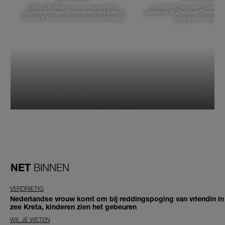
Elske DeWall over Leeuwarden,
Isabelle Boer deelt haar f
muziek en haar favoriete plekken in
plekken in Zwolle: 'Deze pl
de stad: 'Een stad die voelt als thuis'
graag verborgen'
NET
BINNEN
VERDRIETIG
Nederlandse vrouw komt om bij reddingspoging van vriendin in
zee Kreta, kinderen zien het gebeuren
WIL JE WETEN