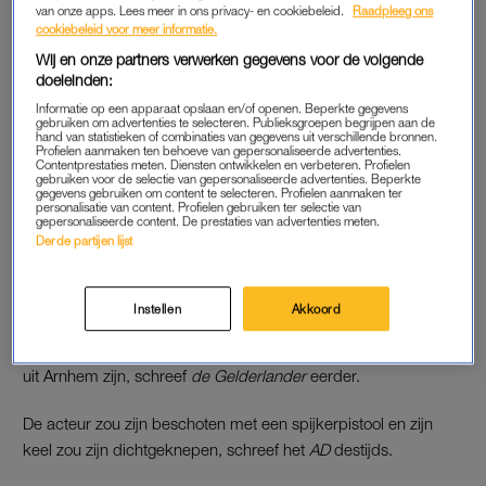
van onze apps. Lees meer in ons privacy- en cookiebeleid.
Raadpleeg ons
“iets veranderd”, vervolgt hij, maar het leven gaat door. Dat
cookiebeleid voor meer informatie.
betekent dat hij zijn leven weer moet oppakken, zegt Muijs.
Wij en onze partners verwerken gegevens voor de volgende
“Maar dat is niet altijd makkelijk.”
doeleinden:
Informatie op een apparaat opslaan en/of openen. Beperkte gegevens
Nog niet alles is hersteld, laat hij weten, zonder in te gaan op
gebruiken om advertenties te selecteren. Publieksgroepen begrijpen aan de
hand van statistieken of combinaties van gegevens uit verschillende bronnen.
de details. “Maar je probeert mentaal wel weer helemaal te
Profielen aanmaken ten behoeve van gepersonaliseerde advertenties.
Contentprestaties meten. Diensten ontwikkelen en verbeteren. Profielen
herstellen. Dat heeft tijd nodig.”
gebruiken voor de selectie van gepersonaliseerde advertenties. Beperkte
gegevens gebruiken om content te selecteren. Profielen aanmaken ter
personalisatie van content. Profielen gebruiken ter selectie van
gepersonaliseerde content. De prestaties van advertenties meten.
SPIJKERPISTOOL
Derde partijen lijst
Het Openbaar Ministerie (OM) liet eerder weten voornemens
te zijn een vrouw uit Arnhem te vervolgen. De acteur zou op
Instellen
Akkoord
een adres een terminaal zieke fan ontmoeten, maar werd door
iemand mishandeld. Dat zou de huidige vriend van de vrouw
uit Arnhem zijn, schreef
de Gelderlander
eerder.
De acteur zou zijn beschoten met een spijkerpistool en zijn
keel zou zijn dichtgeknepen, schreef het
AD
destijds.