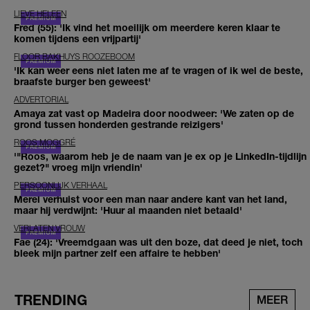
LIEVE HELEEN
Fred (55): 'Ik vind het moeilijk om meerdere keren klaar te
komen tijdens een vrijpartij'
FLOOR BAKHUYS ROOZEBOOM
'Ik kan weer eens niet laten me af te vragen of ik wel de beste,
braafste burger ben geweest'
ADVERTORIAL
Amaya zat vast op Madeira door noodweer: 'We zaten op de
grond tussen honderden gestrande reizigers'
ROOS MOGGRÉ
'"Roos, waarom heb je de naam van je ex op je LinkedIn-tijdlijn
gezet?" vroeg mijn vriendin'
PERSOONLIJK VERHAAL
Merel verhuist voor een man naar andere kant van het land,
maar hij verdwijnt: 'Huur al maanden niet betaald'
VERLATEN VROUW
Fae (24): 'Vreemdgaan was uit den boze, dat deed je niet, toch
bleek mijn partner zelf een affaire te hebben'
TRENDING
MEER