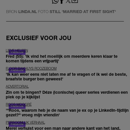
BRON
LINDA.NL
FOTO
STILL 'MARRIED AT FIRST SIGHT'
EXCLUSIEF VOOR JOU
LIEVE HELEEN
Fred (55): 'Ik vind het moeilijk om meerdere keren klaar te
komen tijdens een vrijpartij'
FLOOR BAKHUYS ROOZEBOOM
'Ik kan weer eens niet laten me af te vragen of ik wel de beste,
braafste burger ben geweest'
ADVERTORIAL
Zin om te bingen? Déze (iconische) queer series verdienen een
plek op je kijklijst
ROOS MOGGRÉ
'"Roos, waarom heb je de naam van je ex op je LinkedIn-tijdlijn
gezet?" vroeg mijn vriendin'
PERSOONLIJK VERHAAL
Merel verhuist voor een man naar andere kant van het land,