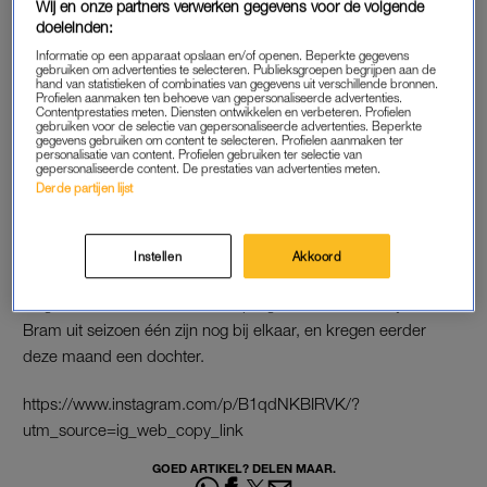
Wij en onze partners verwerken gegevens voor de volgende
doeleinden:
Lees ook
Informatie op een apparaat opslaan en/of openen. Beperkte gegevens
Dochter voor ‘Married at First Sight’ koppel Patty en Bram
gebruiken om advertenties te selecteren. Publieksgroepen begrijpen aan de
hand van statistieken of combinaties van gegevens uit verschillende bronnen.
Profielen aanmaken ten behoeve van gepersonaliseerde advertenties.
Contentprestaties meten. Diensten ontwikkelen en verbeteren. Profielen
gebruiken voor de selectie van gepersonaliseerde advertenties. Beperkte
SUCCESNUMMERS
gegevens gebruiken om content te selecteren. Profielen aanmaken ter
personalisatie van content. Profielen gebruiken ter selectie van
gepersonaliseerde content. De prestaties van advertenties meten.
In
Married at First Sight
worden vreemden door een team van
Derde partijen lijst
wetenschappers aan elkaar gekoppeld en trouwen ze zonder
elkaar te kennen. Eerder vandaag werd bekend dat Milly en
Joost als laatste stel van het vierde seizoen de scheiding
Instellen
Akkoord
hebben aangevraagd. Maar Nikolai en Chantal zijn niet de
enige succesnummers van het programma. Ook Patty en
Bram uit seizoen één zijn nog bij elkaar, en kregen eerder
deze maand een dochter.
https://www.instagram.com/p/B1qdNKBIRVK/?
utm_source=ig_web_copy_link
GOED ARTIKEL? DELEN MAAR.