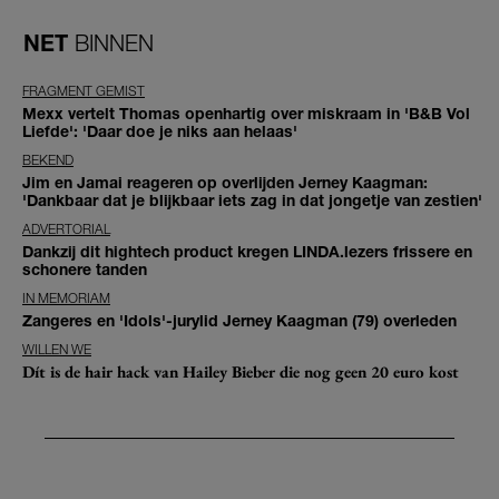
NET
BINNEN
FRAGMENT GEMIST
Mexx vertelt Thomas openhartig over miskraam in 'B&B Vol
Liefde': 'Daar doe je niks aan helaas'
BEKEND
Jim en Jamai reageren op overlijden Jerney Kaagman:
'Dankbaar dat je blijkbaar iets zag in dat jongetje van zestien'
ADVERTORIAL
Dankzij dit hightech product kregen LINDA.lezers frissere en
schonere tanden
IN MEMORIAM
Zangeres en 'Idols'-jurylid Jerney Kaagman (79) overleden
WILLEN WE
Dít is de hair hack van Hailey Bieber die nog geen 20 euro kost