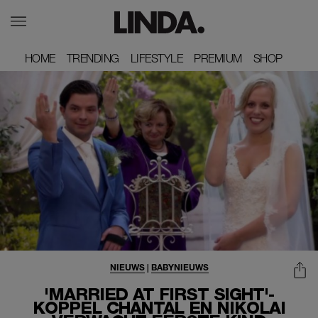
HOME
HOME
TRENDING
TRENDING
LIFESTYLE
LIFESTYLE
PREMIUM
PREMIUM
SHOP
SHOP
NIEUWS
|
BABYNIEUWS
'MARRIED AT FIRST SIGHT'-
KOPPEL CHANTAL EN NIKOLAI