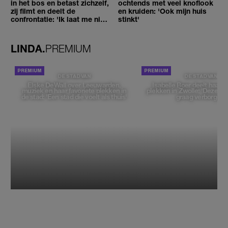
in het bos en betast zichzelf,
ochtends met veel knoflook
zij filmt en deelt de
en kruiden: 'Ook mijn huis
confrontatie: 'Ik laat me niet
stinkt'
tegenhouden'
LINDA.
PREMIUM
DE STAD VAN
DE STAD VAN
Elske DeWall over Leeuwarden,
Isabelle Boer deelt haar f
muziek en haar favoriete plekken in
plekken in Zwolle: 'Deze pl
de stad: 'Een stad die voelt als thuis'
graag verborgen'