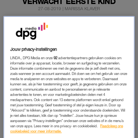
VERWACHT EERSTE KIND
27-08-2019
|
MARISSA KLAVER
Het tv-programma ‘Married at First Sight’ is een
vruchtbaar programma. Na Patty en Bram uit het eerste
seizoen verwachten Nikolai en Chantal uit seizoen twee
hun eerste kind.
Jouw privacy-instellingen
LINDA., DPG Media en onze
92
advertentiepartners gebruiken cookies om
informatie over je apparaat, locatie, browser en surfgedrag te verzamelen.
Chantal maakte het nieuws bekend op de Instagram-pagina
Deze informatie combineren we met de gegevens die je zelf deelt met ons,
van
RTL Boulevard.
zoals wanneer je een account aanmaakt. Dit doen we om het gebruik van onze
media te analyseren en onze websites en apps te verbeteren. Daarnaast
kunnen we, als je hier toestemming voor geeft, je gegevens gebruiken om onze
content, communicatie en aanbod te personaliseren en je relevante
ENIGE KOPPEL
advertenties te tonen, en voor marketingdoeleinden delen met 4
Alle andere koppels uit het tweede seizoen gingen uit elkaar,
mediapartners. Ook content van 13 externe platformen wordt enkel getoond
met jouw toestemming. Geef toestemming of stel je eigen keuze in. Door op
net als de getrouwde stellen van het derde en het vierde
"Akkoord" te klikken, geef je toestemming voor onderstaande doeleinden. Wil
seizoen. Maar tussen Nikolai en Chantal zat het al snel goed,
je niet alles toestaan, klik dan op “Instellen”. Jouw keuze kun je opnieuw
aanpassen via “Privacy-instellingen” onderaan onze websites of in de menu’s
en ze bleven bij elkaar en zijn inmiddels al drie jaar
van onze apps. Lees meer in ons privacy- en cookiebeleid.
Raadpleeg ons
getrouwd.”Ik had dit nooit verwacht, maar dit is misschien wel
cookiebeleid voor meer informatie.
des te leuker”, zegt Chantal over haar zwangerschap.