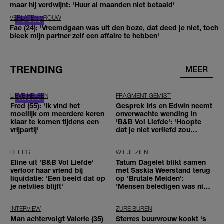
maar hij verdwijnt: 'Huur al maanden niet betaald'
VERLATEN VROUW
Fae (24): 'Vreemdgaan was uit den boze, dat deed je niet, toch
bleek mijn partner zelf een affaire te hebben'
TRENDING
MEER
LIEVE HELEEN
FRAGMENT GEMIST
Fred (55): 'Ik vind het
Gesprek Iris en Edwin neemt
moeilijk om meerdere keren
onverwachte wending in
klaar te komen tijdens een
'B&B Vol Liefde': 'Hoopte
vrijpartij'
dat je niet verliefd zou
worden'
HEFTIG
WIL JE ZIEN
Eline uit 'B&B Vol Liefde'
Tatum Dagelet blikt samen
verloor haar vriend bij
met Saskia Weerstand terug
liquidatie: 'Een beeld dat op
op 'Brutale Meiden':
je netvlies blijft'
'Mensen beledigen was niet
leuk meer'
INTERVIEW
ZURE BUREN
Man achtervolgt Valerie (35)
Sterres buurvrouw kookt 's