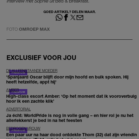
interview met Sophie uit
Bed & Breakfast.
GOED ARTIKEL? DELEN MAAR.
FOTO
OMROEP MAX
EXCLUSIEF VOOR JOU
DE ALLEENSTAANDE MOEDER
'Spanjaard Oscar blijft door mijn hoofd en buik spoken. Hij
heeft hetzelfde, appt hij'
AMBER
High-class escort Amber: ‘Op het moment dat ik vooroverbuig
hoor ik een zachte klik’
ADVERTORIAL
Ja écht: WorldPride is nog in volle gang – en hier rol je nu het
allerlekkerst je bed in na het feesten
BEDROGEN VROUW
Een paar uur na haar dood ontdekte Thom (32) dat zijn vriendin