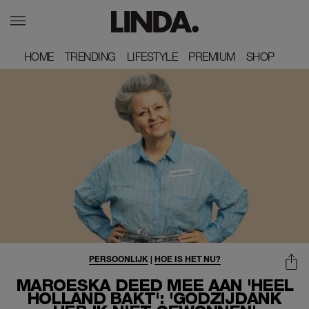
HOME
HOME
TRENDING
TRENDING
LIFESTYLE
LIFESTYLE
PREMIUM
PREMIUM
SHOP
SHOP
PERSOONLIJK
|
HOE IS HET NU?
MAROESKA DEED MEE AAN 'HEEL
HOLLAND BAKT': 'GODZIJDANK