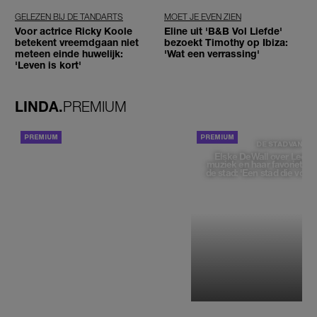
GELEZEN BIJ DE TANDARTS
MOET JE EVEN ZIEN
Voor actrice Ricky Koole
Eline uit 'B&B Vol Liefde'
betekent vreemdgaan niet
bezoekt Timothy op Ibiza:
meteen einde huwelijk:
'Wat een verrassing'
'Leven is kort'
LINDA.
PREMIUM
ACHTERGROND
DE STAD VAN
Elske DeWall over Leeu
muziek en haar favoriete p
de stad: 'Een stad die voelt 