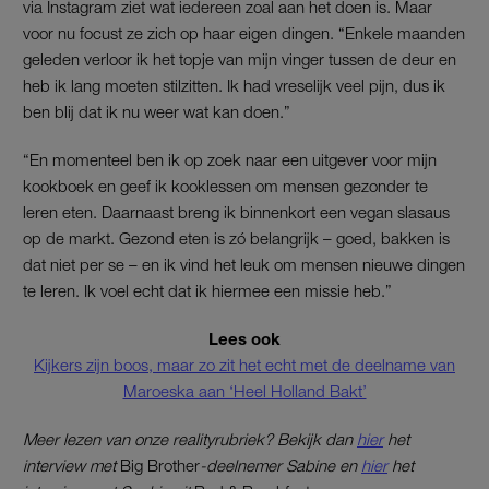
via Instagram ziet wat iedereen zoal aan het doen is. Maar
voor nu focust ze zich op haar eigen dingen. “Enkele maanden
geleden verloor ik het topje van mijn vinger tussen de deur en
heb ik lang moeten stilzitten. Ik had vreselijk veel pijn, dus ik
ben blij dat ik nu weer wat kan doen.”
“En momenteel ben ik op zoek naar een uitgever voor mijn
kookboek en geef ik kooklessen om mensen gezonder te
leren eten. Daarnaast breng ik binnenkort een vegan slasaus
op de markt. Gezond eten is zó belangrijk – goed, bakken is
dat niet per se – en ik vind het leuk om mensen nieuwe dingen
te leren. Ik voel echt dat ik hiermee een missie heb.”
Lees ook
Kijkers zijn boos, maar zo zit het echt met de deelname van
Maroeska aan ‘Heel Holland Bakt’
Meer lezen van onze realityrubriek? Bekijk dan
hier
het
interview met
Big Brother
-deelnemer Sabine en
hier
het