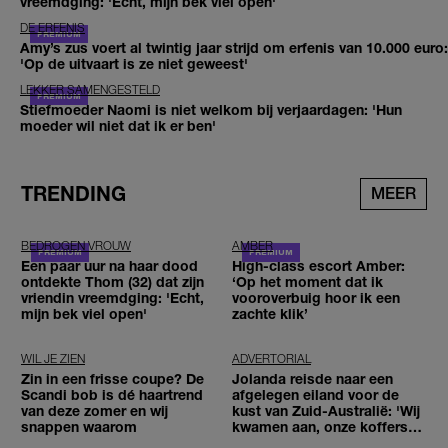
vreemdging: 'Echt, mijn bek viel open'
DE ERFENIS
Amy’s zus voert al twintig jaar strijd om erfenis van 10.000 euro:
'Op de uitvaart is ze niet geweest'
LEKKER SAMENGESTELD
Stiefmoeder Naomi is niet welkom bij verjaardagen: 'Hun
moeder wil niet dat ik er ben'
TRENDING
MEER
BEDROGEN VROUW
AMBER
Een paar uur na haar dood
High-class escort Amber:
ontdekte Thom (32) dat zijn
‘Op het moment dat ik
vriendin vreemdging: 'Echt,
vooroverbuig hoor ik een
mijn bek viel open'
zachte klik’
WIL JE ZIEN
ADVERTORIAL
Zin in een frisse coupe? De
Jolanda reisde naar een
Scandi bob is dé haartrend
afgelegen eiland voor de
van deze zomer en wij
kust van Zuid-Australië: 'Wij
snappen waarom
kwamen aan, onze koffers
niet'