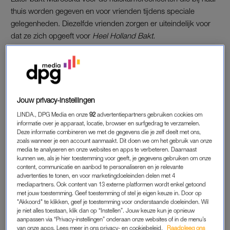
thuis worden gegeven en voor vrienden tijdens speciale
gelegenheden. Diezelfde vrienden zorgen er uiteindelijk voor
dat ze zich opgeeft voor
Heel Holland Bakt.
“De eerste opname vond ik echt doodeng”, bekent de 62-
jarige. “Ik moest met apparatuur werken die ik nog niet kende
en dat onder zware tijdsdruk. En in zo’n witte tent aan de slag
gaan maakt het proces ook lastiger. Bakken is net als
Jouw privacy-instellingen
scheikunde: het weer en de luchtvochtigheid hebben echt
LINDA., DPG Media en onze
92
advertentiepartners gebruiken cookies om
invloed op je taart. Maar ik vond de opdrachten wel heel leuk,
informatie over je apparaat, locatie, browser en surfgedrag te verzamelen.
hoor. Zeker als we echte spektakelstukken mochten maken.
Deze informatie combineren we met de gegevens die je zelf deelt met ons,
zoals wanneer je een account aanmaakt. Dit doen we om het gebruik van onze
Maar het fijnste moment was toch wel als het weer was gelukt,
media te analyseren en onze websites en apps te verbeteren. Daarnaast
haha.”
kunnen we, als je hier toestemming voor geeft, je gegevens gebruiken om onze
content, communicatie en aanbod te personaliseren en je relevante
advertenties te tonen, en voor marketingdoeleinden delen met 4
Een paar van Maroeska’s creaties:
mediapartners. Ook content van 13 externe platformen wordt enkel getoond
met jouw toestemming. Geef toestemming of stel je eigen keuze in. Door op
"Akkoord" te klikken, geef je toestemming voor onderstaande doeleinden. Wil
je niet alles toestaan, klik dan op “Instellen”. Jouw keuze kun je opnieuw
aanpassen via “Privacy-instellingen” onderaan onze websites of in de menu’s
van onze apps. Lees meer in ons privacy- en cookiebeleid.
Raadpleeg ons