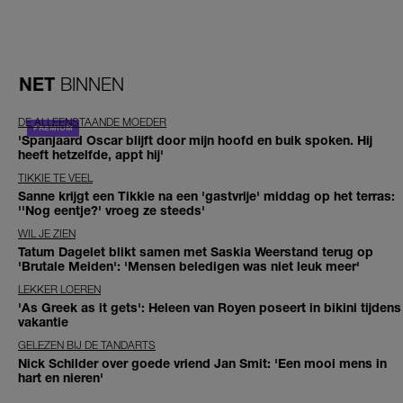
NET
BINNEN
DE ALLEENSTAANDE MOEDER
'Spanjaard Oscar blijft door mijn hoofd en buik spoken. Hij
heeft hetzelfde, appt hij'
TIKKIE TE VEEL
Sanne krijgt een Tikkie na een 'gastvrije' middag op het terras:
''Nog eentje?' vroeg ze steeds'
WIL JE ZIEN
Tatum Dagelet blikt samen met Saskia Weerstand terug op
'Brutale Meiden': 'Mensen beledigen was niet leuk meer'
LEKKER LOEREN
'As Greek as it gets': Heleen van Royen poseert in bikini tijdens
vakantie
GELEZEN BIJ DE TANDARTS
Nick Schilder over goede vriend Jan Smit: 'Een mooi mens in
hart en nieren'