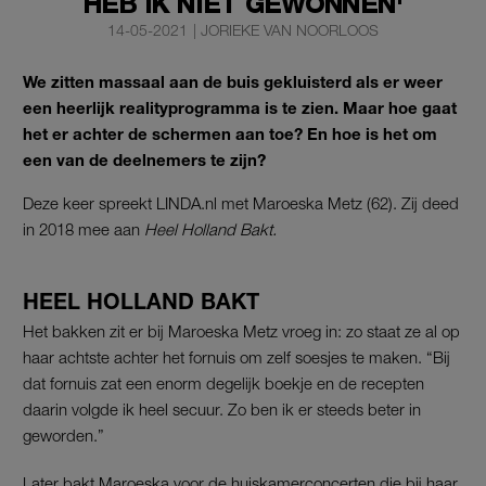
HEB IK NIET GEWONNEN'
14-05-2021
|
JORIEKE VAN NOORLOOS
We zitten massaal aan de buis gekluisterd als er weer
een heerlijk realityprogramma is te zien. Maar hoe gaat
het er achter de schermen aan toe? En hoe is het om
een van de deelnemers te zijn?
Deze keer spreekt LINDA.nl met Maroeska Metz (62). Zij deed
in 2018 mee aan
Heel Holland Bakt.
HEEL HOLLAND BAKT
Het bakken zit er bij Maroeska Metz vroeg in: zo staat ze al op
haar achtste achter het fornuis om zelf soesjes te maken. “Bij
dat fornuis zat een enorm degelijk boekje en de recepten
daarin volgde ik heel secuur. Zo ben ik er steeds beter in
geworden.”
Later bakt Maroeska voor de huiskamerconcerten die bij haar