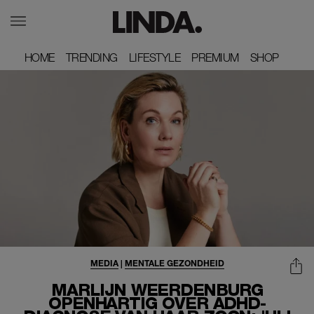
HOME
HOME
TRENDING
TRENDING
LIFESTYLE
LIFESTYLE
PREMIUM
PREMIUM
SHOP
SHOP
MEDIA
|
MENTALE GEZONDHEID
MARLIJN WEERDENBURG
OPENHARTIG OVER ADHD-