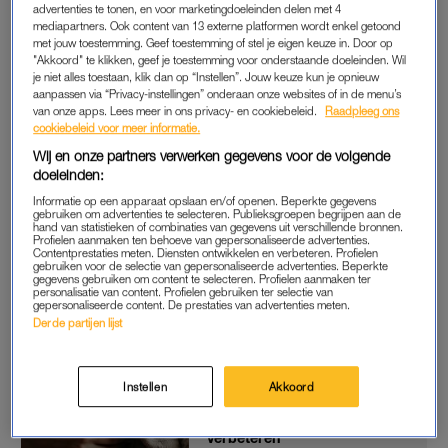
advertenties te tonen, en voor marketingdoeleinden delen met 4
kroop onder tafels en werd gek van alle prikkels in de klas.”
mediapartners. Ook content van 13 externe platformen wordt enkel getoond
met jouw toestemming. Geef toestemming of stel je eigen keuze in. Door op
"Akkoord" te klikken, geef je toestemming voor onderstaande doeleinden. Wil
Dit uitte zich niet alleen op school, ook thuis had Teun moeite
je niet alles toestaan, klik dan op “Instellen”. Jouw keuze kun je opnieuw
met luisteren. Marlijn dacht dat het aan haar lag: “Misschien
aanpassen via “Privacy-instellingen” onderaan onze websites of in de menu’s
ben ik niet zo’n goede moeder, of niet duidelijk genoeg. Of
van onze apps. Lees meer in ons privacy- en cookiebeleid.
Raadpleeg ons
cookiebeleid voor meer informatie.
kunnen Paul en ik niet zo goed opvoeden.”
Wij en onze partners verwerken gegevens voor de volgende
doeleinden:
ADHD-DIAGNOSE
Informatie op een apparaat opslaan en/of openen. Beperkte gegevens
gebruiken om advertenties te selecteren. Publieksgroepen begrijpen aan de
hand van statistieken of combinaties van gegevens uit verschillende bronnen.
Ze laten Teun onderzoeken: hij blijkt ADHD te hebben, ‘maar
Profielen aanmaken ten behoeve van gepersonaliseerde advertenties.
dan in heel extreme mate’. Hij moest naar het
speciaal
Contentprestaties meten. Diensten ontwikkelen en verbeteren. Profielen
gebruiken voor de selectie van gepersonaliseerde advertenties. Beperkte
basisonderwijs
en medicatie slikken. “Daar schrokken wij
gegevens gebruiken om content te selecteren. Profielen aanmaken ter
personalisatie van content. Profielen gebruiken ter selectie van
ontzettend van. We waren bang dat hij door die medicijnen
gepersonaliseerde content. De prestaties van advertenties meten.
Derde partijen lijst
een ander persoon zou worden.”
ADHD of autisme is al bij
Instellen
Akkoord
baby’s te ontdekken: 'Zo
kunnen we de behandelingen
verbeteren'