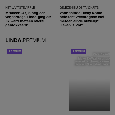
reizigers'
HET LAATSTE APPJE
GELEZEN BIJ DE TANDARTS
Maureen (47) sloeg een
Voor actrice Ricky Koole
verjaardagsuitnodiging af:
betekent vreemdgaan niet
'Ik werd meteen overal
meteen einde huwelijk:
geblokkeerd'
'Leven is kort'
LINDA.
PREMIUM
ACHTERGROND
DE STAD VAN
Elske DeWall over Leeu
muziek en haar favoriete p
de stad: 'Een stad die voelt 