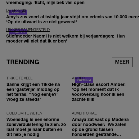
vreemdging: 'Echt, mijn bek viel open'
DE ERFENIS
Amy’s zus voert al twintig jaar strijd om erfenis van 10.000 euro:
'Op de uitvaart is ze niet geweest'
LEKKER SAMENGESTELD
Stiefmoeder Naomi is niet welkom bij verjaardagen: 'Hun
moeder wil niet dat ik er ben'
TRENDING
MEER
TIKKIE TE VEEL
AMBER
Sanne krijgt een Tikkie na
High-class escort Amber:
een 'gastvrije' middag op
‘Op het moment dat ik
het terras: ''Nog eentje?'
vooroverbuig hoor ik een
vroeg ze steeds'
zachte klik’
GOED OM TE WETEN
ADVERTORIAL
Woensdag is een enorme
Amaya zat vast op Madeira
zonsverduistering te zien: zó
door noodweer: 'We zaten
laat moet je naar buiten en
op de grond tussen
dit heb je nodig
honderden gestrande