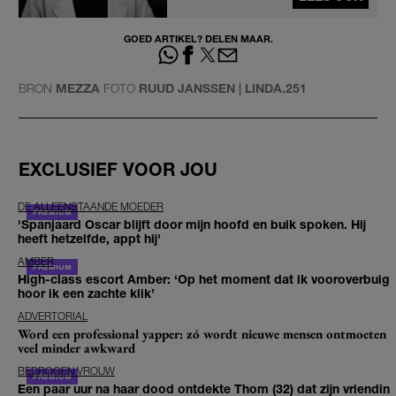
GOED ARTIKEL? DELEN MAAR.
BRON
MEZZA
FOTO
RUUD JANSSEN | LINDA.251
EXCLUSIEF VOOR JOU
DE ALLEENSTAANDE MOEDER
'Spanjaard Oscar blijft door mijn hoofd en buik spoken. Hij
heeft hetzelfde, appt hij'
AMBER
High-class escort Amber: ‘Op het moment dat ik vooroverbuig
hoor ik een zachte klik’
ADVERTORIAL
Word een professional yapper: zó wordt nieuwe mensen ontmoeten
veel minder awkward
BEDROGEN VROUW
Een paar uur na haar dood ontdekte Thom (32) dat zijn vriendin