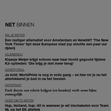
NET
BINNEN
WIL JE WETEN
Een rustiger alternatief voor Amsterdam en Venetië? 'The New
York Times' tipt deze Europese stad (op slechts een paar uur
rijden)
ASJEMENOU
Klaasje Meijer krijgt schoen naar haar hoofd gegooid tijdens
K3-optreden: ‘Die krijg je niet meer terug’
ADVERTORIAL
Ja écht: WorldPride is nog in volle gang – en hier rol je nu het
allerlekkerst je bed in na het feesten
DATEPRAAT
Fuck daten: een relatie krijgen (en houden) voelt soms bijna
onmogelijk
GOED OM TE WETEN
Hup, Holland, hup: dit is wanneer je wil inschakelen voor Team
NL op het EK atletiek