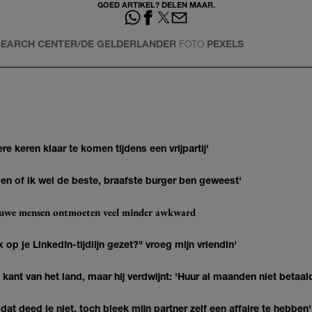
GOED ARTIKEL? DELEN MAAR.
ESEARCH CENTER/DE GELDERLANDER
FOTO
PEXELS
re keren klaar te komen tijdens een vrijpartij'
agen of ik wel de beste, braafste burger ben geweest'
ieuwe mensen ontmoeten veel minder awkward
op je LinkedIn-tijdlijn gezet?" vroeg mijn vriendin'
kant van het land, maar hij verdwijnt: 'Huur al maanden niet betaal
at deed je niet, toch bleek mijn partner zelf een affaire te hebben'