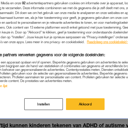
 Media en onze
92
advertentiepartners gebruiken cookies om informatie over je apparaat, lo
g te verzamelen. Deze informatie combineren we met de gegevens die je zelf deelt met ons, z
aanmaakt. Dit doen we om het gebruik van onze media te analyseren en onze websites en a
Daarnaast kunnen we, als je hier toestemming voor geeft, je gegevens gebruiken om onze con
 en aanbod te personaliseren en je relevante advertenties te tonen, en voor marketingdoele
ers. Ook content van 13 externe platformen wordt enkel getoond met jouw toestemming. Ge
gen keuze in. Door op "Akkoord" te klikken, geef je toestemming voor onderstaande doeleinden. 
k dan op “Instellen”. Jouw keuze kun je opnieuw aanpassen via “Privacy-instellingen” ondera
u’s van onze apps. Lees meer in ons privacy- en cookiebeleid.
Raadpleeg ons cookiebeleid 
e partners verwerken gegevens voor de volgende doeleinden:
p een apparaat opslaan en/of openen. Beperkte gegevens gebruiken om advertenties te sele
pen begrijpen aan de hand van statistieken of combinaties van gegevens uit verschillende br
 behoeve van gepersonaliseerde advertenties. Contentprestaties meten. Diensten ontwikkel
Profielen gebruiken voor de selectie van gepersonaliseerde advertenties. Beperkte gegeven
BINNENLAND
|
GOED NIEUWS
lecteren. Profielen aanmaken ter personalisatie van content. Profielen gebruiken ter selectie 
eerde content. De prestaties van advertenties meten.
OF AUTISME IS AL BIJ BAB
 lijst
TDEKKEN: 'ZO KUNNEN WE
HANDELINGEN VERBETER
Instellen
Akkoord
06-01-2022
|
ANNA NEELTJE DE BOER
eftijd kunnen kinderen tekenen van ADHD of autisme 