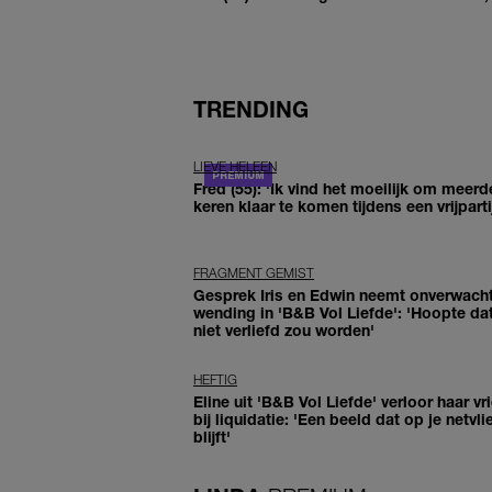
TRENDING
LIEVE HELEEN
Fred (55): 'Ik vind het moeilijk om meerd
keren klaar te komen tijdens een vrijparti
FRAGMENT GEMIST
Gesprek Iris en Edwin neemt onverwach
wending in 'B&B Vol Liefde': 'Hoopte dat
niet verliefd zou worden'
HEFTIG
Eline uit 'B&B Vol Liefde' verloor haar vr
bij liquidatie: 'Een beeld dat op je netvli
blijft'