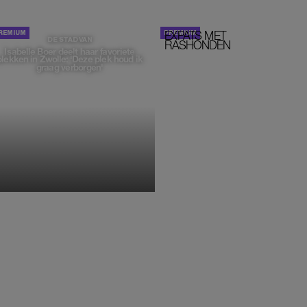
EXPATS MET
STOM!
DE STAD VAN
RASHONDEN
Isabelle Boer deelt haar favoriete
plekken in Zwolle: 'Deze plek houd ik
graag verborgen'
MONIQUE KLEMANN