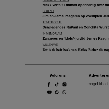
Mexx vertelt Thomas openhartig over mis
BEKEND
Jim en Jamai reageren op overlijden Jern
ADVERTORIAL
Draglegendes RuPaul en Conchita Wurst
IN MEMORIAM
Zangeres en 'Idols'-jurylid Jerney Kaag
WILLEN WE
Dít is de hair hack van Hailey Bieber die n
Volg ons
Advertere
mogelijkhed