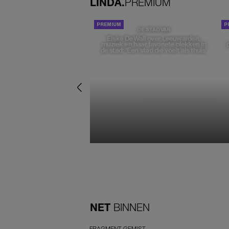
LINDA.
PREMIUM
DE STAD VAN
Elske DeWall over Leeuwarden,
muziek en haar favoriete plekken in
de stad: 'Een stad die voelt als thuis'
NET
BINNEN
FRAGMENT GEMIST