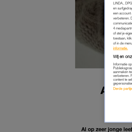
LINDA., DPG
en surfgedra
een account 
verbeteren. 
communicatie
4 mediapartn
of stel je ei
toestaan, kli
of in de men
informatie.
Wij en onz
Informatie o
Publieksgroe
aanmaken ten
verbeteren. 
content te se
gepersonalis
ADHD 
Derde partijen
ON
BE
Al op zeer jonge le