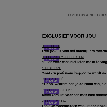
BRON
BABY & CHILD R
EXCLUSIEF VOOR JOU
LIEVE HELEEN
Fred (55): 'Ik vind het moeilijk om meerde
FLOOR BAKHUYS ROOZEBOOM
'Ik kan weer eens niet laten me af te vr
ADVERTORIAL
Word een professional yapper: zó wordt n
ROOS MOGGRÉ
'"Roos, waarom heb je de naam van je ex 
PERSOONLIJK VERHAAL
Merel verhuist voor een man naar andere 
VERLATEN VROUW
Fae (24): 'Vreemdgaan was uit den boze, d