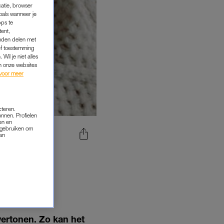
catie, browser
oals wanneer je
pps te
tent,
inden delen met
ef toestemming
Wil je niet alles
an onze websites
voor meer
cteren.
onnen. Profielen
en en
s gebruiken om
van
Y’S TE
 DE
EN'
vertonen. Zo kan het