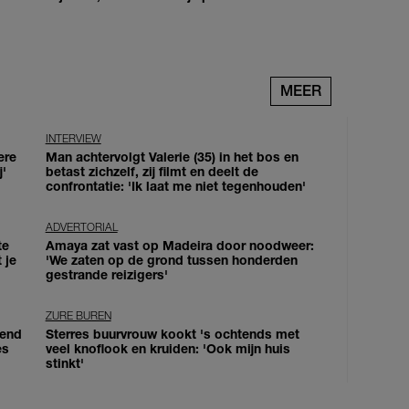
MEER
INTERVIEW
ere
Man achtervolgt Valerie (35) in het bos en
j'
betast zichzelf, zij filmt en deelt de
confrontatie: 'Ik laat me niet tegenhouden'
ADVERTORIAL
te
Amaya zat vast op Madeira door noodweer:
 je
'We zaten op de grond tussen honderden
gestrande reizigers'
ZURE BUREN
iend
Sterres buurvrouw kookt 's ochtends met
es
veel knoflook en kruiden: 'Ook mijn huis
stinkt'