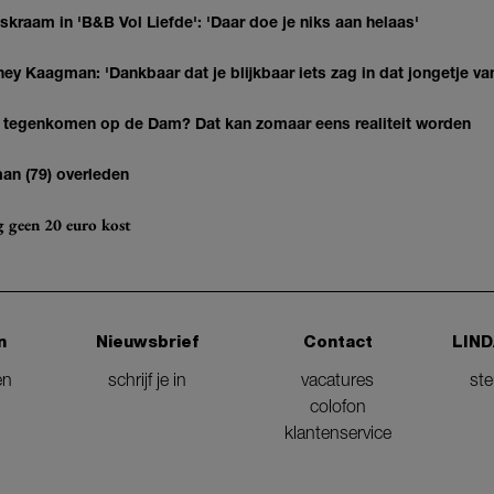
kraam in 'B&B Vol Liefde': 'Daar doe je niks aan helaas'
ey Kaagman: 'Dankbaar dat je blijkbaar iets zag in dat jongetje van
 tegenkomen op de Dam? Dat kan zomaar eens realiteit worden
man (79) overleden
og geen 20 euro kost
n
Nieuwsbrief
Contact
LIND
en
schrijf je in
vacatures
st
colofon
klantenservice