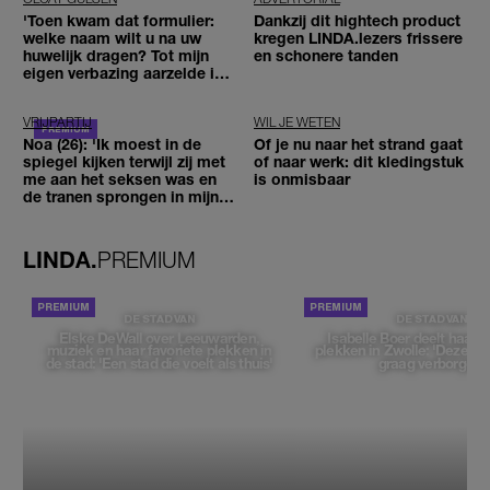
'Toen kwam dat formulier:
Dankzij dit hightech product
welke naam wilt u na uw
kregen LINDA.lezers frissere
huwelijk dragen? Tot mijn
en schonere tanden
eigen verbazing aarzelde ik
geen moment'
VRIJPARTIJ
WIL JE WETEN
Noa (26): 'Ik moest in de
Of je nu naar het strand gaat
spiegel kijken terwijl zij met
of naar werk: dit kledingstuk
me aan het seksen was en
is onmisbaar
de tranen sprongen in mijn
ogen'
LINDA.
PREMIUM
DE STAD VAN
DE STAD VAN
Elske DeWall over Leeuwarden,
Isabelle Boer deelt haar f
muziek en haar favoriete plekken in
plekken in Zwolle: 'Deze pl
de stad: 'Een stad die voelt als thuis'
graag verborgen'