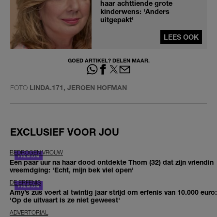
haar achttiende grote
kinderwens: 'Anders
uitgepakt'
LEES OOK
GOED ARTIKEL? DELEN MAAR.
FOTO
LINDA.171, JEROEN HOFMAN
EXCLUSIEF VOOR JOU
BEDROGEN VROUW
Een paar uur na haar dood ontdekte Thom (32) dat zijn vriendin
vreemdging: 'Echt, mijn bek viel open'
DE ERFENIS
Amy’s zus voert al twintig jaar strijd om erfenis van 10.000 euro:
'Op de uitvaart is ze niet geweest'
ADVERTORIAL