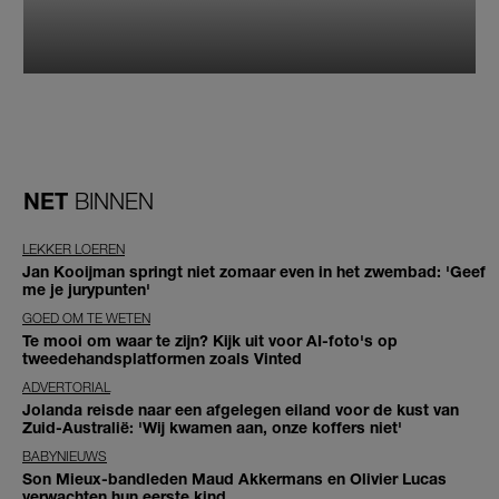
NET
BINNEN
LEKKER LOEREN
Jan Kooijman springt niet zomaar even in het zwembad: 'Geef
me je jurypunten'
GOED OM TE WETEN
Te mooi om waar te zijn? Kijk uit voor AI-foto's op
tweedehandsplatformen zoals Vinted
ADVERTORIAL
Jolanda reisde naar een afgelegen eiland voor de kust van
Zuid-Australië: 'Wij kwamen aan, onze koffers niet'
BABYNIEUWS
Son Mieux-bandleden Maud Akkermans en Olivier Lucas
verwachten hun eerste kind