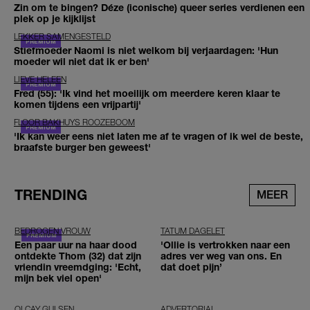
Zin om te bingen? Déze (iconische) queer series verdienen een
plek op je kijklijst
LEKKER SAMENGESTELD
Stiefmoeder Naomi is niet welkom bij verjaardagen: 'Hun
moeder wil niet dat ik er ben'
LIEVE HELEEN
Fred (55): 'Ik vind het moeilijk om meerdere keren klaar te
komen tijdens een vrijpartij'
FLOOR BAKHUYS ROOZEBOOM
'Ik kan weer eens niet laten me af te vragen of ik wel de beste,
braafste burger ben geweest'
TRENDING
MEER
BEDROGEN VROUW
TATUM DAGELET
Een paar uur na haar dood
'Ollie is vertrokken naar een
ontdekte Thom (32) dat zijn
adres ver weg van ons. En
vriendin vreemdging: 'Echt,
dat doet pijn’
mijn bek viel open'
OLCAY GULSEN
ADVERTORIAL