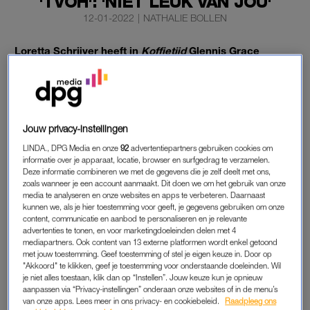
'TVOH': 'NIET LEUK VAN JOU'
12-01-2022
|
NATHALIE BOLLEN
Loretta Schrijver heeft in
Koffietijd
Glennis Grace
aangesproken op haar manier van kritiek geven bij
The
Voice Of Holland
(TVOH).
De kersverse coach
bekritiseerde vrijdag kandidate Niene, die
volgens haar alle kanten op ging, “maar niet op een goede
Jouw privacy-instellingen
manier”. Op een gegeven moment stopte Grace zelfs haar
LINDA., DPG Media en onze
92
advertentiepartners gebruiken cookies om
informatie over je apparaat, locatie, browser en surfgedrag te verzamelen.
vingers in haar oren.
Deze informatie combineren we met de gegevens die je zelf deelt met ons,
zoals wanneer je een account aanmaakt. Dit doen we om het gebruik van onze
media te analyseren en onze websites en apps te verbeteren. Daarnaast
LORETTA SCHRIJVER
kunnen we, als je hier toestemming voor geeft, je gegevens gebruiken om onze
content, communicatie en aanbod te personaliseren en je relevante
Voor Loretta ging dat een tikkeltje te ver. “Dat vond ik van jou
advertenties te tonen, en voor marketingdoeleinden delen met 4
niet zo leuk”, zegt ze doelend op de vingers in de oren. Ze
mediapartners. Ook content van 13 externe platformen wordt enkel getoond
met jouw toestemming. Geef toestemming of stel je eigen keuze in. Door op
noemt daarnaast nog een ander voorbeeld van Ali B die één
"Akkoord" te klikken, geef je toestemming voor onderstaande doeleinden. Wil
van de kandidaten na afloop van de auditie spottend
je niet alles toestaan, klik dan op “Instellen”. Jouw keuze kun je opnieuw
aanpassen via “Privacy-instellingen” onderaan onze websites of in de menu’s
imiteerde. “Dat vind ik niet leuk. Het is al moeilijk genoeg.”
van onze apps. Lees meer in ons privacy- en cookiebeleid.
Raadpleeg ons