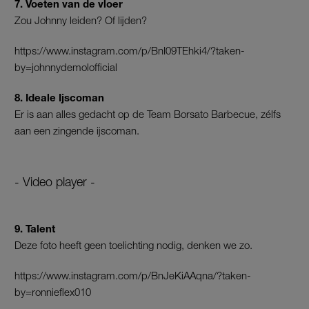
7. Voeten van de vloer
Zou Johnny leiden? Of lijden?
https://www.instagram.com/p/BnI09TEhki4/?taken-
by=johnnydemolofficial
8. Ideale Ijscoman
Er is aan alles gedacht op de Team Borsato Barbecue, zélfs
aan een zingende ijscoman.
- Video player -
9. Talent
Deze foto heeft geen toelichting nodig, denken we zo.
https://www.instagram.com/p/BnJeKiAAqna/?taken-
by=ronnieflex010