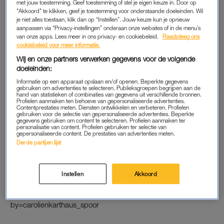
met jouw toestemming. Geef toestemming of stel je eigen keuze in. Door op
4. Liefde
"Akkoord" te klikken, geef je toestemming voor onderstaande doeleinden. Wil
je niet alles toestaan, klik dan op “Instellen”. Jouw keuze kun je opnieuw
Of ze nu verliefd is of niet: liefde komt Anna niet te kort.
aanpassen via “Privacy-instellingen” onderaan onze websites of in de menu’s
van onze apps. Lees meer in ons privacy- en cookiebeleid.
Raadpleeg ons
https://www.instagram.com/p/BnLkloWlqWj/?taken-
cookiebeleid voor meer informatie.
by=annanooshin
Wij en onze partners verwerken gegevens voor de volgende
doeleinden:
5. ‘Good God’
Informatie op een apparaat opslaan en/of openen. Beperkte gegevens
gebruiken om advertenties te selecteren. Publieksgroepen begrijpen aan de
En wij vinden deze foto leuk, Anouk.
hand van statistieken of combinaties van gegevens uit verschillende bronnen.
Profielen aanmaken ten behoeve van gepersonaliseerde advertenties.
Contentprestaties meten. Diensten ontwikkelen en verbeteren. Profielen
https://www.instagram.com/p/BnKEN3MgD8C/?taken-
gebruiken voor de selectie van gepersonaliseerde advertenties. Beperkte
gegevens gebruiken om content te selecteren. Profielen aanmaken ter
by=anouk
personalisatie van content. Profielen gebruiken ter selectie van
gepersonaliseerde content. De prestaties van advertenties meten.
Derde partijen lijst
6. Goeie start
Carolien Karthaus Spoort weet precies hoe je ontkomt aan een
ochtendhumeur.
Instellen
Akkoord
https://www.instagram.com/p/BnLTykKFiO2/?taken-
by=carolienkarthaus_spoor