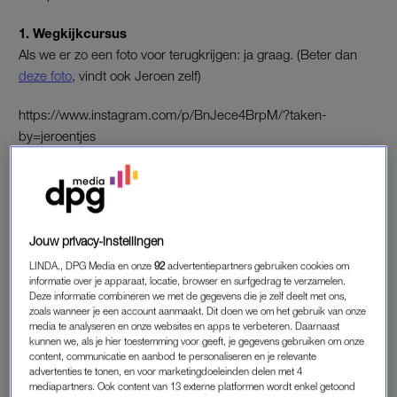
1. Wegkijkcursus
Als we er zo een foto voor terugkrijgen: ja graag. (Beter dan
deze foto
, vindt ook Jeroen zelf)
https://www.instagram.com/p/BnJece4BrpM/?taken-
by=jeroentjes
2. ‘Expeditie Robinson’
De kokosnoten(kom) houdt Gaby er nog even in.
https://www.instagram.com/p/BnLUgpug656/?taken-
Jouw privacy-instellingen
by=gaby.blaaser
LINDA., DPG Media en onze
92
advertentiepartners gebruiken cookies om
informatie over je apparaat, locatie, browser en surfgedrag te verzamelen.
3. Verschil moet er wezen
Deze informatie combineren we met de gegevens die je zelf deelt met ons,
zoals wanneer je een account aanmaakt. Dit doen we om het gebruik van onze
Wij zijn ‘team rechts’.
media te analyseren en onze websites en apps te verbeteren. Daarnaast
kunnen we, als je hier toestemming voor geeft, je gegevens gebruiken om onze
https://www.instagram.com/p/BnLpiERlPAa/?
content, communicatie en aanbod te personaliseren en je relevante
advertenties te tonen, en voor marketingdoeleinden delen met 4
utm_source=ig_share_sheet&igshid=8p81so496ene
mediapartners. Ook content van 13 externe platformen wordt enkel getoond