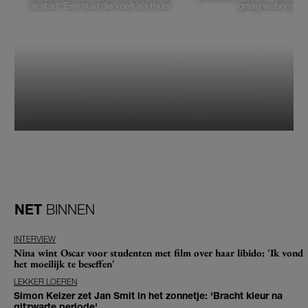
de stad: 'Een stad die voelt als thuis'
graag verborgen'
NET
BINNEN
INTERVIEW
Nina wint Oscar voor studenten met film over haar libido: 'Ik vond
het moeilijk te beseffen'
LEKKER LOEREN
Simon Keizer zet Jan Smit in het zonnetje: 'Bracht kleur na
gitzwarte periode'