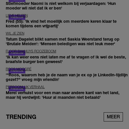
Stiefmoeder Naomi is niet welkom bij verjaardagen: 'Hun
moeder wil niet dat ik er ben'
LIEVE HELEEN
Fred (55): 'Ik vind het moeilijk om meerdere keren klaar te
komen tijdens een vrijpartij'
WIL JE ZIEN
Tatum Dagelet blikt samen met Saskia Weerstand terug op
'Brutale Meiden': 'Mensen beledigen was niet leuk meer'
FLOOR BAKHUYS ROOZEBOOM
'Ik kan weer eens niet laten me af te vragen of ik wel de beste,
braafste burger ben geweest'
ROOS MOGGRÉ
'"Roos, waarom heb je de naam van je ex op je LinkedIn-tijdlijn
gezet?" vroeg mijn vriendin'
PERSOONLIJK VERHAAL
Merel verhuist voor een man naar andere kant van het land,
maar hij verdwijnt: 'Huur al maanden niet betaald'
TRENDING
MEER