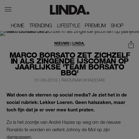
HOME
HOME
TRENDING
TRENDING
LIFESTYLE
LIFESTYLE
PREMIUM
PREMIUM
SHOP
SHOP
NIEUWS
|
LINDA.
MARCO BORSATO ZET ZICHZELF
IN ALS ZINGENDE IJSCOMAN OP
JAARLIJKSE 'TEAM BORSATO
BBQ'
01-09-2018
|
RAOUNAK KHADDARI
Wat doen de sterren op social media? Je ziet het in de
social rubriek: Lekker Loeren. Geen halszaken, maar
toch fijn dat je er over mee kunt praten.
Zo is het zoontje van André Hazes op weg om de nieuwe
Ronaldo te worden en oefent Johnny de Mol op zijn
danspassen.