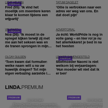
LIEVE HELEEN
TATUM DAGELET
Fred (55): 'Ik vind het
'Ollie is vertrokken naar een
moeilijk om meerdere keren
adres ver weg van ons. En
klaar te komen tijdens een
dat doet pijn’
vrijpartij'
VRIJPARTIJ
ADVERTORIAL
Noa (26): 'Ik moest in de
Ja écht: WorldPride is nog in
spiegel kijken terwijl zij met
volle gang – en hier rol je nu
me aan het seksen was en
het allerlekkerst je bed in na
de tranen sprongen in mijn
het feesten
ogen'
OLCAY GULSEN
LEKKER SAMENGESTELD
'Toen kwam dat formulier:
Stiefmoeder Naomi is niet
welke naam wilt u na uw
welkom bij verjaardagen:
huwelijk dragen? Tot mijn
'Hun moeder wil niet dat ik
eigen verbazing aarzelde ik
er ben'
geen moment'
LINDA.
PREMIUM
DE STAD VAN
DE STAD VAN
Elske DeWall over Leeuwarden,
Isabelle Boer deelt haar f
muziek en haar favoriete plekken in
plekken in Zwolle: 'Deze pl