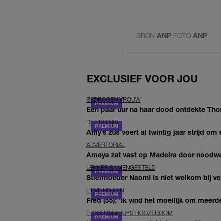
BRON
ANP
FOTO
ANP
EXCLUSIEF VOOR JOU
BEDROGEN VROUW
Een paar uur na haar dood ontdekte Thom 
DE ERFENIS
Amy’s zus voert al twintig jaar strijd om 
ADVERTORIAL
Amaya zat vast op Madeira door noodwee
LEKKER SAMENGESTELD
Stiefmoeder Naomi is niet welkom bij ver
LIEVE HELEEN
Fred (55): 'Ik vind het moeilijk om meerde
FLOOR BAKHUYS ROOZEBOOM