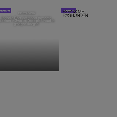
EXPATS MET
STOM!
DE STAD VAN
RASHONDEN
Isabelle Boer deelt haar favoriete
plekken in Zwolle: 'Deze plek houd ik
graag verborgen'
MONIQUE KLEMANN