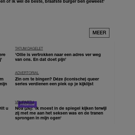
agen of ik wel de beste, braafste burger ben geweest'
MEER
TATUM DAGELET
ere
'Ollie is vertrokken naar een adres ver weg
j'
van ons. En dat doet pijn’
ADVERTORIAL
om
Zin om te bingen? Déze (iconische) queer
mijn
series verdienen een plek op je kijklijst
VRIJPARTIJ
lt u
Noa (26): 'Ik moest in de spiegel kijken terwijl
zij met me aan het seksen was en de tranen
sprongen in mijn ogen'