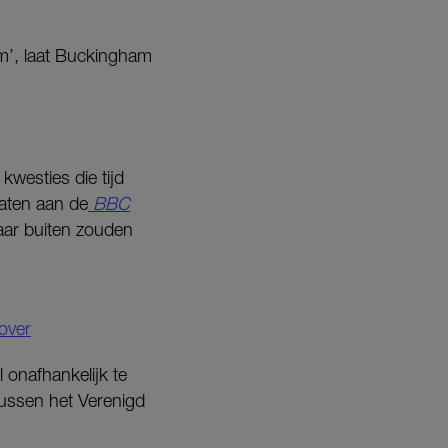
um’, laat Buckingham
kwesties die tijd
laten aan de
BBC
aar buiten zouden
 over
 onafhankelijk te
tussen het Verenigd