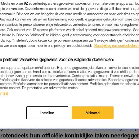
 Media en onze
92
advertentiepartners gebruiken cookies om informatie over je apparaat, lo
g te verzamelen. Deze informatie combineren we met de gegevens die je zelf deelt met ons, z
aanmaakt. Dit doen we om het gebruik van onze media te analyseren en onze websites en a
Daarnaast kunnen we, als je hier toestemming voor geeft, je gegevens gebruiken om onze con
 en aanbod te personaliseren en je relevante advertenties te tonen, en voor marketingdoele
ers. Ook content van 13 externe platformen wordt enkel getoond met jouw toestemming. Ge
gen keuze in. Door op "Akkoord" te klikken, geef je toestemming voor onderstaande doeleinden. 
k dan op “Instellen”. Jouw keuze kun je opnieuw aanpassen via “Privacy-instellingen” ondera
u’s van onze apps. Lees meer in ons privacy- en cookiebeleid.
Raadpleeg ons cookiebeleid 
e partners verwerken gegevens voor de volgende doeleinden:
p een apparaat opslaan en/of openen. Beperkte gegevens gebruiken om advertenties te sele
pen begrijpen aan de hand van statistieken of combinaties van gegevens uit verschillende br
 behoeve van gepersonaliseerde advertenties. Contentprestaties meten. Diensten ontwikkel
Profielen gebruiken voor de selectie van gepersonaliseerde advertenties. Beperkte gegeven
NIEUWS
|
LINDA.
lecteren. Profielen aanmaken ter personalisatie van content. Profielen gebruiken ter selectie 
eerde content. De prestaties van advertenties meten.
IN ELIZABETH VINDT BES
 lijst
N EN HARRY IETS TE VOO
08-01-2020
|
MARISSA KLAVER
Instellen
Akkoord
ijkt zich niet te kunnen vinden in
de beslissing van p
grotendeels hun officiële koninklijke taken neerlegg