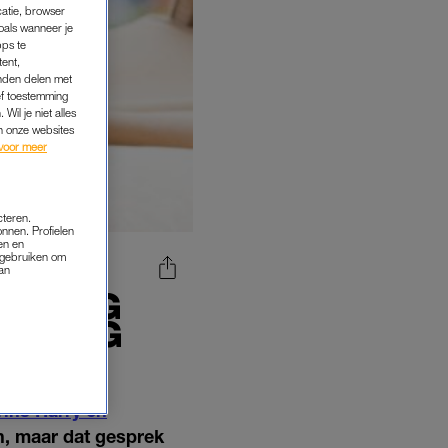
catie, browser
oals wanneer je
pps te
tent,
inden delen met
ef toestemming
Wil je niet alles
an onze websites
voor meer
cteren.
onnen. Profielen
en en
s gebruiken om
van
LISSING
RBARIG
rins Harry en
en, maar dat gesprek