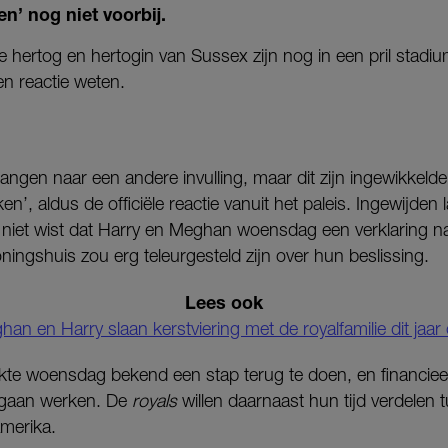
n’ nog niet voorbij.
 hertog en hertogin van Sussex zijn nog in een pril stadi
n reactie weten.
angen naar een andere invulling, maar dit zijn ingewikkelde 
’, aldus de officiële reactie vanuit het paleis. Ingewijden 
 niet wist dat Harry en Meghan woensdag een verklaring n
ningshuis zou erg teleurgesteld zijn over hun beslissing.
Lees ook
an en Harry slaan kerstviering met de royalfamilie dit jaar
kte woensdag bekend een stap terug te doen, en financieel
 gaan werken. De
royals
willen daarnaast hun tijd verdelen 
merika.