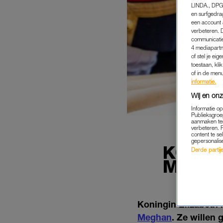
LINDA., DPG
en surfgedra
een account 
verbeteren. 
communicatie
4 mediapartn
of stel je ei
toestaan, kli
of in de men
informatie.
Wij en onz
Informatie o
Publieksgroe
aanmaken ten
verbeteren. 
content te se
gepersonalis
KONING
Derde partijen
MEGHA
Koningin Elizabeth l
Meghan
. Ze willen 