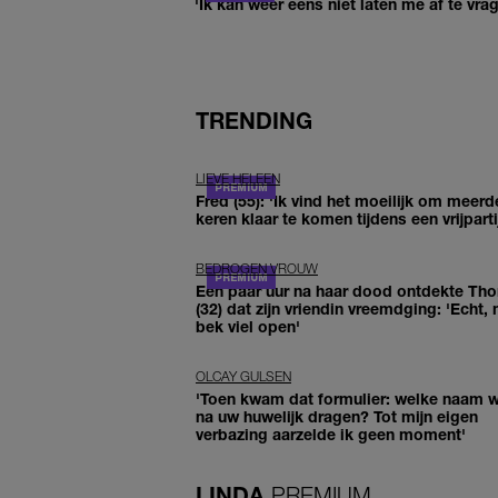
'Ik kan weer eens niet laten me af te vr
TRENDING
LIEVE HELEEN
Fred (55): 'Ik vind het moeilijk om meerd
keren klaar te komen tijdens een vrijparti
BEDROGEN VROUW
Een paar uur na haar dood ontdekte Th
(32) dat zijn vriendin vreemdging: 'Echt, 
bek viel open'
OLCAY GULSEN
'Toen kwam dat formulier: welke naam wi
na uw huwelijk dragen? Tot mijn eigen
verbazing aarzelde ik geen moment'
LINDA.
PREMIUM