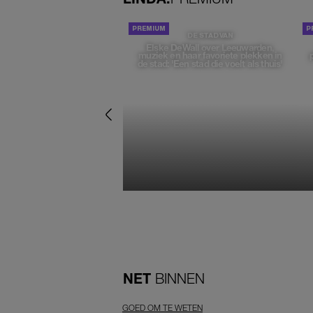
DE STAD VAN
Elske DeWall over Leeuwarden,
muziek en haar favoriete plekken in
de stad: 'Een stad die voelt als thuis'
NET
BINNEN
GOED OM TE WETEN