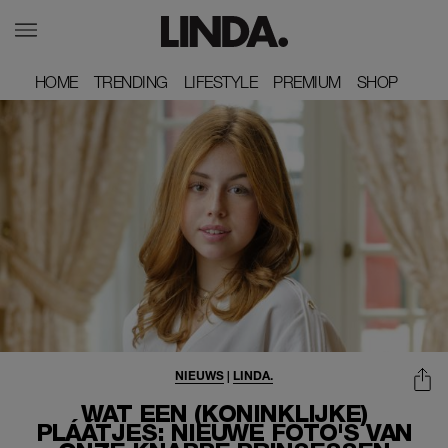
HOME
HOME
TRENDING
TRENDING
LIFESTYLE
LIFESTYLE
PREMIUM
PREMIUM
SHOP
SHOP
NIEUWS
|
LINDA.
WAT EEN (KONINKLIJKE)
PLÁÁTJES: NIEUWE FOTO'S VAN