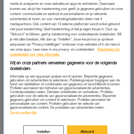
media te analyseren en onze websites en apps te verbeteren. Daarnaast
kunnen we, als je hier toestemming voor geeft, je gegevens gebruiken om onze
content, communicatie en aanbod te personaliseren en je relevante
advertenties te tonen, en voor marketingdoeleinden delen met 4
mediapartners. Ook content van 13 externe platformen wordt enkel getoond
met jouw toestemming. Geef toestemming of stel je eigen keuze in. Door op
"Akkoord" te klikken, geef je toestemming voor onderstaande doeleinden. Wil
je niet alles toestaan, klik dan op “Instellen”. Jouw keuze kun je opnieuw
aanpassen via “Privacy-instellingen” onderaan onze websites of in de menu’s
van onze apps. Lees meer in ons privacy- en cookiebeleid.
Raadpleeg ons
cookiebeleid voor meer informatie.
Wij en onze partners verwerken gegevens voor de volgende
doeleinden:
Informatie op een apparaat opslaan en/of openen. Beperkte gegevens
gebruiken om advertenties te selecteren. Publieksgroepen begrijpen aan de
hand van statistieken of combinaties van gegevens uit verschillende bronnen.
Profielen aanmaken ten behoeve van gepersonaliseerde advertenties.
Contentprestaties meten. Diensten ontwikkelen en verbeteren. Profielen
gebruiken voor de selectie van gepersonaliseerde advertenties. Beperkte
gegevens gebruiken om content te selecteren. Profielen aanmaken ter
personalisatie van content. Profielen gebruiken ter selectie van
gepersonaliseerde content. De prestaties van advertenties meten.
Derde partijen lijst
Instellen
Akkoord