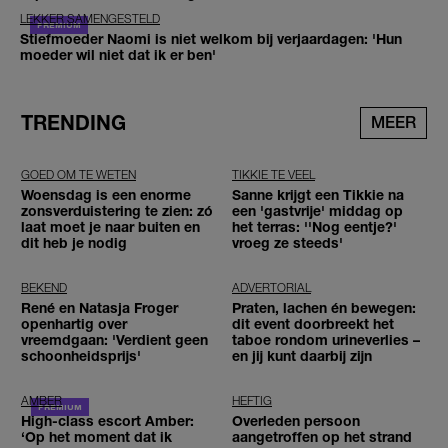
LEKKER SAMENGESTELD
Stiefmoeder Naomi is niet welkom bij verjaardagen: 'Hun
moeder wil niet dat ik er ben'
TRENDING
MEER
GOED OM TE WETEN
TIKKIE TE VEEL
Woensdag is een enorme
Sanne krijgt een Tikkie na
zonsverduistering te zien: zó
een 'gastvrije' middag op
laat moet je naar buiten en
het terras: ''Nog eentje?'
dit heb je nodig
vroeg ze steeds'
BEKEND
ADVERTORIAL
René en Natasja Froger
Praten, lachen én bewegen:
openhartig over
dit event doorbreekt het
vreemdgaan: 'Verdient geen
taboe rondom urineverlies –
schoonheidsprijs'
en jij kunt daarbij zijn
AMBER
HEFTIG
High-class escort Amber:
Overleden persoon
‘Op het moment dat ik
aangetroffen op het strand