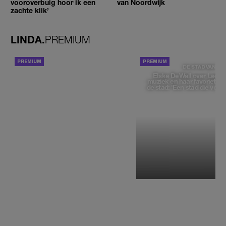
vooroverbuig hoor ik een
van Noordwijk
zachte klik’
LINDA.
PREMIUM
ACHTERGROND
DE STAD VAN
Elske DeWall over Leeu
muziek en haar favoriete p
de stad: 'Een stad die voelt 