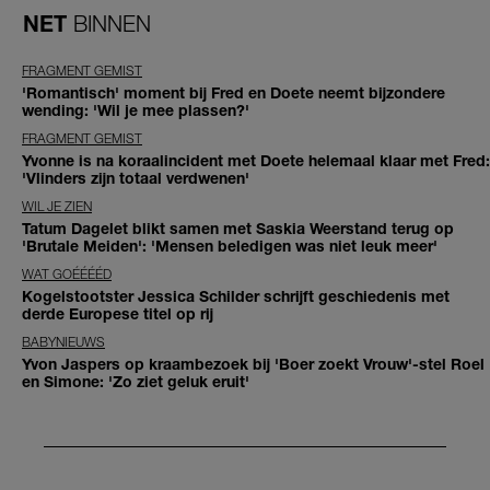
NET
BINNEN
FRAGMENT GEMIST
'Romantisch' moment bij Fred en Doete neemt bijzondere
wending: 'Wil je mee plassen?'
FRAGMENT GEMIST
Yvonne is na koraalincident met Doete helemaal klaar met Fred:
'Vlinders zijn totaal verdwenen'
WIL JE ZIEN
Tatum Dagelet blikt samen met Saskia Weerstand terug op
'Brutale Meiden': 'Mensen beledigen was niet leuk meer'
WAT GOÉÉÉÉD
Kogelstootster Jessica Schilder schrijft geschiedenis met
derde Europese titel op rij
BABYNIEUWS
Yvon Jaspers op kraambezoek bij 'Boer zoekt Vrouw'-stel Roel
en Simone: 'Zo ziet geluk eruit'