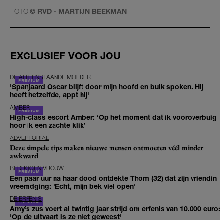
FOTO
© RVD - MARTIJN BEEKMAN
EXCLUSIEF VOOR JOU
DE ALLEENSTAANDE MOEDER
'Spanjaard Oscar blijft door mijn hoofd en buik spoken. Hij
heeft hetzelfde, appt hij'
AMBER
High-class escort Amber: ‘Op het moment dat ik vooroverbuig
hoor ik een zachte klik’
ADVERTORIAL
Deze simpele tips maken nieuwe mensen ontmoeten véél minder
awkward
BEDROGEN VROUW
Een paar uur na haar dood ontdekte Thom (32) dat zijn vriendin
vreemdging: 'Echt, mijn bek viel open'
DE ERFENIS
Amy’s zus voert al twintig jaar strijd om erfenis van 10.000 euro:
'Op de uitvaart is ze niet geweest'