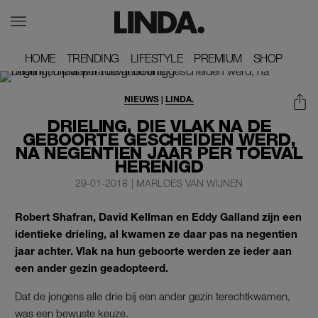
HOME
HOME
TRENDING
TRENDING
LIFESTYLE
LIFESTYLE
PREMIUM
PREMIUM
SHOP
SHOP
NIEUWS
|
LINDA.
DRIELING, DIE VLAK NA DE
GEBOORTE GESCHEIDEN WERD,
NA NEGENTIEN JAAR PER TOEVAL
HERENIGD
29-01-2018
|
MARLOES VAN WIJNEN
Robert Shafran, David Kellman en Eddy Galland zijn een
identieke drieling, al kwamen ze daar pas na negentien
jaar achter. Vlak na hun geboorte werden ze ieder aan
een ander gezin geadopteerd.
Dat de jongens alle drie bij een ander gezin terechtkwamen,
was een bewuste keuze.