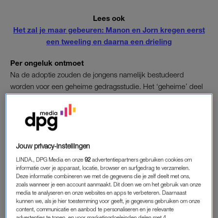
Lees ook
Het zal je maar gebeuren: Manon en Jorn kregen eerst
een tweeling en daarna een drieling
Per ongeluk ontmoet
Na de adoptie zouden de jongens namelijk bestudeerd
worden voor een geheime gedragsstudie. Het ‘geheime’ deel
ervan liep alleen een beetje in de soep nadat twee van de drie
broers elkaar per ongeluk ontmoetten. Die ontmoeting volgde
nadat Robert op de eerste schooldag op de universiteit
constant Eddy werd genoemd, een naam die hij nog nooit had
gehoord.
Jouw privacy-instellingen
LINDA., DPG Media en onze
92
advertentiepartners gebruiken cookies om
Dezelfde geboortedatum
informatie over je apparaat, locatie, browser en surfgedrag te verzamelen.
Deze informatie combineren we met de gegevens die je zelf deelt met ons,
Die naam was van zijn broer, die op diezelfde universiteit had
zoals wanneer je een account aanmaakt. Dit doen we om het gebruik van onze
gezeten. Studenten aan de universiteit, die dus in de eerste
media te analyseren en onze websites en apps te verbeteren. Daarnaast
instantie dachten dat Robert Eddy was, lieten hem weten dat
kunnen we, als je hier toestemming voor geeft, je gegevens gebruiken om onze
content, communicatie en aanbod te personaliseren en je relevante
er iets niet klopte, omdat hun vriend, die inmiddels van school
advertenties te tonen, en voor marketingdoeleinden delen met 4