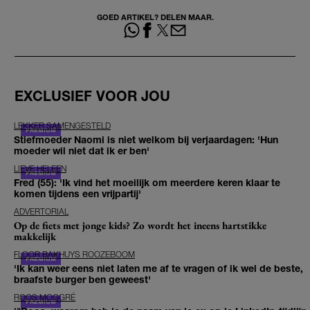
GOED ARTIKEL? DELEN MAAR.
EXCLUSIEF VOOR JOU
LEKKER SAMENGESTELD
Stiefmoeder Naomi is niet welkom bij verjaardagen: 'Hun
moeder wil niet dat ik er ben'
LIEVE HELEEN
Fred (55): 'Ik vind het moeilijk om meerdere keren klaar te
komen tijdens een vrijpartij'
ADVERTORIAL
Op de fiets met jonge kids? Zo wordt het ineens hartstikke
makkelijk
FLOOR BAKHUYS ROOZEBOOM
'Ik kan weer eens niet laten me af te vragen of ik wel de beste,
braafste burger ben geweest'
ROOS MOGGRÉ