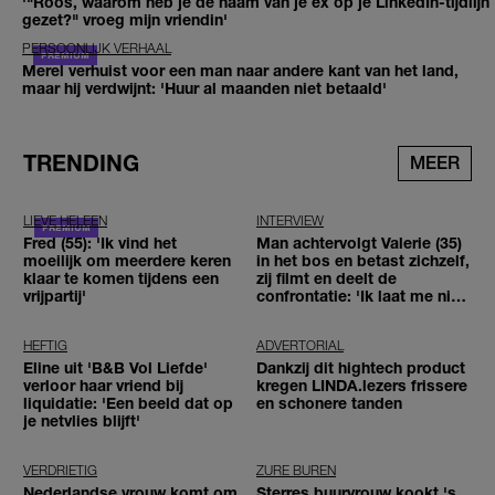
'"Roos, waarom heb je de naam van je ex op je LinkedIn-tijdlijn
gezet?" vroeg mijn vriendin'
PERSOONLIJK VERHAAL
Merel verhuist voor een man naar andere kant van het land,
maar hij verdwijnt: 'Huur al maanden niet betaald'
TRENDING
MEER
LIEVE HELEEN
INTERVIEW
Fred (55): 'Ik vind het
Man achtervolgt Valerie (35)
moeilijk om meerdere keren
in het bos en betast zichzelf,
klaar te komen tijdens een
zij filmt en deelt de
vrijpartij'
confrontatie: 'Ik laat me niet
tegenhouden'
HEFTIG
ADVERTORIAL
Eline uit 'B&B Vol Liefde'
Dankzij dit hightech product
verloor haar vriend bij
kregen LINDA.lezers frissere
liquidatie: 'Een beeld dat op
en schonere tanden
je netvlies blijft'
VERDRIETIG
ZURE BUREN
Nederlandse vrouw komt om
Sterres buurvrouw kookt 's