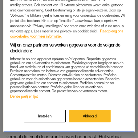
af was, sprekend op hem zou lijken. Al snel bleek Robert
mediapartners. Ook content van 13 externe platformen wordt enkel getoond
met jouw toestemming. Geef toestemming of stel je eigen keuze in. Door op
dezelfde geboortedatum te hebben: Eddy kon niet anders dan
"Akkoord" te klikken, geef je toestemming voor onderstaande doeleinden. Wil
een verloren tweelingbroer zijn.
je niet alles toestaan, klik dan op “Instellen”. Jouw keuze kun je opnieuw
aanpassen via “Privacy-instellingen” onderaan onze websites of in de menu’s
van onze apps. Lees meer in ons privacy- en cookiebeleid.
Raadpleeg ons
Robert en Eddy:
cookiebeleid voor meer informatie.
Wij en onze partners verwerken gegevens voor de volgende
doeleinden:
Informatie op een apparaat opslaan en/of openen. Beperkte gegevens
gebruiken om advertenties te selecteren. Publieksgroepen begrijpen aan de
hand van statistieken of combinaties van gegevens uit verschillende bronnen.
Profielen aanmaken ten behoeve van gepersonaliseerde advertenties.
Contentprestaties meten. Diensten ontwikkelen en verbeteren. Profielen
gebruiken voor de selectie van gepersonaliseerde advertenties. Beperkte
gegevens gebruiken om content te selecteren. Profielen aanmaken ter
personalisatie van content. Profielen gebruiken ter selectie van
gepersonaliseerde content. De prestaties van advertenties meten.
Derde partijen lijst
Instellen
Akkoord
Geen tweeling, maar een drieling
Na negentien jaar zagen de broers elkaar terug, een mooi
verhaal dat snel door kranten werd opgepakt. Het verhaal