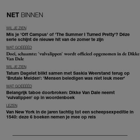
NET
BINNEN
WIL JE ZIEN
Mis je 'Off Campus' of 'The Summer I Turned Pretty'? Déze
serie schijnt de nieuwe hit van de zomer te zijn
WAT GOÉÉÉÉD
Doei, schaamte: 'vulvalippen' wordt officieel opgenomen in de Dikke
Van Dale
WIL JE ZIEN
Tatum Dagelet blikt samen met Saskia Weerstand terug op
'Brutale Meiden': 'Mensen beledigen was niet leuk meer'
WAT GOÉÉÉÉD
Belangrijk taboe doorbroken: Dikke Van Dale neemt
'vulvalippen' op in woordenboek
LEZEN
Van New York in de jaren tachtig tot een scheepsexpeditie in
1540: deze 6 boeken nemen je mee op reis