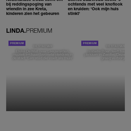
bij reddingspoging van
ochtends met veel knoflook
vriendin in zee Kreta,
en kruiden: 'Ook mijn huis
kinderen zien het gebeuren
stinkt'
LINDA.
PREMIUM
DE STAD VAN
DE STAD VAN
Elske DeWall over Leeuwarden,
Isabelle Boer deelt haar f
muziek en haar favoriete plekken in
plekken in Zwolle: 'Deze pl
de stad: 'Een stad die voelt als thuis'
graag verborgen'