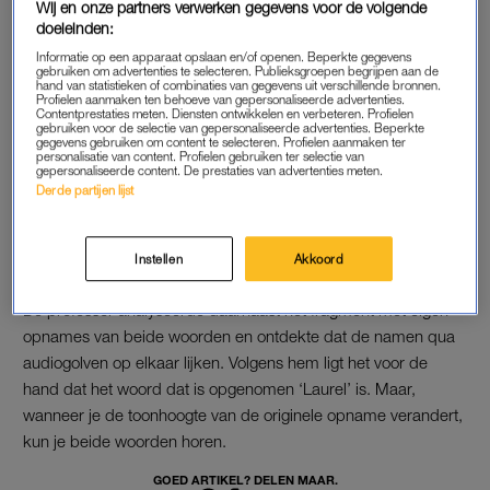
Wij en onze partners verwerken gegevens voor de volgende
KWALITEIT
doeleinden:
Hoe kan het dat mensen verschillende namen horen? Volgens
Informatie op een apparaat opslaan en/of openen. Beperkte gegevens
gebruiken om advertenties te selecteren. Publieksgroepen begrijpen aan de
professor Brad Story komt dat deels door de kwaliteit van de
hand van statistieken of combinaties van gegevens uit verschillende bronnen.
Profielen aanmaken ten behoeve van gepersonaliseerde advertenties.
opname. “De kwaliteit is niet erg hoog. Dat op zich zorgt er al
Contentprestaties meten. Diensten ontwikkelen en verbeteren. Profielen
voor dat je verschillende dingen kunt horen”, legt hij uit aan
gebruiken voor de selectie van gepersonaliseerde advertenties. Beperkte
gegevens gebruiken om content te selecteren. Profielen aanmaken ter
CNN
. Daar komt nog eens bij dat we allemaal op
personalisatie van content. Profielen gebruiken ter selectie van
gepersonaliseerde content. De prestaties van advertenties meten.
verschillende manieren luisteren: via telefoons, koptelefoons,
Derde partijen lijst
tablets, computers.
Instellen
Akkoord
AUDIOGOLVEN
De professor analyseerde daarnaast het fragment met eigen
opnames van beide woorden en ontdekte dat de namen qua
audiogolven op elkaar lijken. Volgens hem ligt het voor de
hand dat het woord dat is opgenomen ‘Laurel’ is. Maar,
wanneer je de toonhoogte van de originele opname verandert,
kun je beide woorden horen.
GOED ARTIKEL? DELEN MAAR.