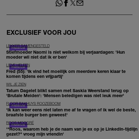
EXCLUSIEF VOOR JOU
LEKKER SAMENGESTELD
Stiefmoeder Naomi is niet welkom bij verjaardagen: 'Hun
moeder wil niet dat ik er ben'
LIEVE HELEEN
Fred (55): 'Ik vind het moeilijk om meerdere keren klaar te
komen tijdens een vrijpartij'
WIL JE ZIEN
Tatum Dagelet blikt samen met Saskia Weerstand terug op
'Brutale Meiden': 'Mensen beledigen was niet leuk meer'
FLOOR BAKHUYS ROOZEBOOM
'Ik kan weer eens niet laten me af te vragen of ik wel de beste,
braafste burger ben geweest'
ROOS MOGGRÉ
'"Roos, waarom heb je de naam van je ex op je LinkedIn-tijdlijn
gezet?" vroeg mijn vriendin'