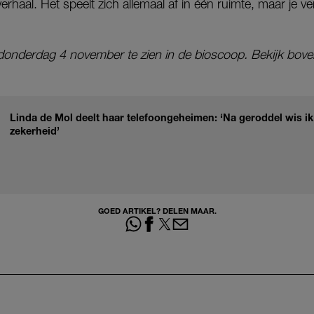
 verhaal. Het speelt zich allemaal af in één ruimte, maar je ver
 donderdag 4 november te zien in de bioscoop. Bekijk boven 
Linda de Mol deelt haar telefoongeheimen: ‘Na geroddel wis ik
zekerheid’
GOED ARTIKEL? DELEN MAAR.