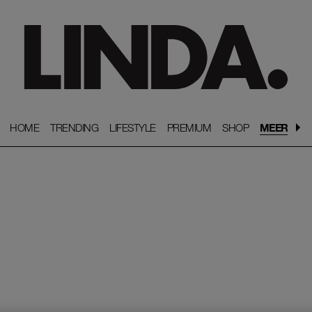
HOME
HOME
TRENDING
TRENDING
LIFESTYLE
LIFESTYLE
PREMIUM
PREMIUM
SHOP
SHOP
MEER