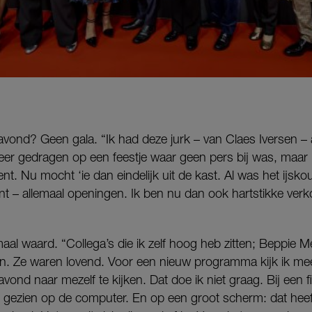
ond? Geen gala. “Ik had deze jurk – van Claes Iversen – al 
keer gedragen op een feestje waar geen pers bij was, maar
nt. Nu mocht ‘ie dan eindelijk uit de kast. Al was het ijsk
ant – allemaal openingen. Ik ben nu dan ook hartstikke ver
aal waard. “Collega’s die ik zelf hoog heb zitten; Beppie 
n. Ze waren lovend. Voor een nieuw programma kijk ik m
avond naar mezelf te kijken. Dat doe ik niet graag. Bij een fi
r gezien op de computer. En op een groot scherm: dat heef