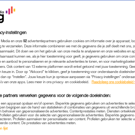
cy-instellingen
 Media en onze
92
advertentiepartners gebruiken cookies om informatie over je apparaat, lo
g te verzamelen. Deze informatie combineren we met de gegevens die je zelf deelt met ons, z
aanmaakt. Dit doen we om het gebruik van onze media te analyseren en onze websites en a
Daarnaast kunnen we, als je hier toestemming voor geeft, je gegevens gebruiken om onze con
 en aanbod te personaliseren en je relevante advertenties te tonen, en voor marketingdoele
ers. Ook content van 13 externe platformen wordt enkel getoond met jouw toestemming. Ge
gen keuze in. Door op "Akkoord" te klikken, geef je toestemming voor onderstaande doeleinden. 
k dan op “Instellen”. Jouw keuze kun je opnieuw aanpassen via “Privacy-instellingen” ondera
NIEUWS
|
KIJKTIP
u’s van onze apps. Lees meer in ons privacy- en cookiebeleid.
Raadpleeg ons cookiebeleid 
 MOL OVER PREMIÈRE VAN 
e partners verwerken gegevens voor de volgende doeleinden:
'DEZE JURK HING AL VIER J
p een apparaat opslaan en/of openen. Beperkte gegevens gebruiken om advertenties te sele
KAST'
pen begrijpen aan de hand van statistieken of combinaties van gegevens uit verschillende br
 behoeve van gepersonaliseerde advertenties. Contentprestaties meten. Diensten ontwikkel
Profielen gebruiken voor de selectie van gepersonaliseerde advertenties. Beperkte gegeven
02-11-2021
|
MICHELLE VAN DER MOLEN
lecteren. Profielen aanmaken ter personalisatie van content. Profielen gebruiken ter selectie 
eerde content. De prestaties van advertenties meten.
 lijst
 uit? De nieuwe film van Linda de Mol ‘Alles op Tafel