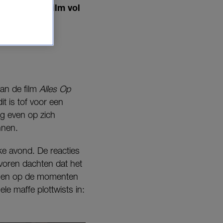
, waar de film vol
van de film
Alles Op
t is tof voor een
og even op zich
nnen.
uke avond. De reacties
evoren dachten dat het
n, en op de momenten
ele maffe plottwists in: