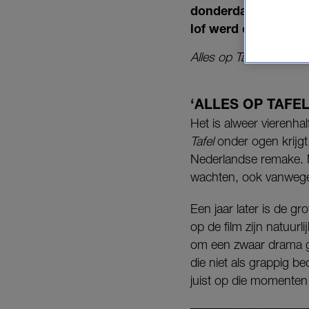
donderdag in de bio
lof werd ontvangen.
Alles op Tafel
is de Ned
‘ALLES OP TAFEL
Het is alweer vierenhal
Tafel
onder ogen krijgt.
Nederlandse remake. Ma
wachten, ook vanwege
Een jaar later is de g
op de film zijn natuur
om een zwaar drama gi
die niet als grappig be
juist op die momenten 