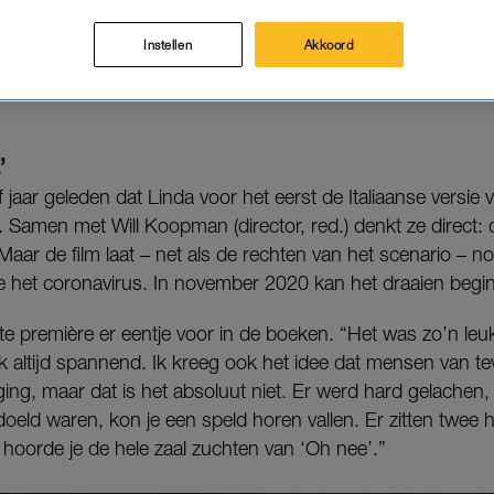
scoop. Zelf was ze maandag aanwezig op de première
Instellen
Akkoord
erlandse remake van het Italiaanse
Perfetti sconosciuti.
’
f jaar geleden dat Linda voor het eerst de Italiaanse versie 
 Samen met Will Koopman (director, red.) denkt ze direct: di
ar de film laat – net als de rechten van het scenario – n
 het coronavirus. In november 2020 kan het draaien begi
rote première er eentje voor in de boeken. “Het was zo’n le
lijk altijd spannend. Ik kreeg ook het idee dat mensen van t
ng, maar dat is het absoluut niet. Er werd hard gelache
doeld waren, kon je een speld horen vallen. Er zitten twee h
hoorde je de hele zaal zuchten van ‘Oh nee’.”