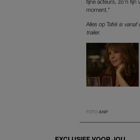
fijne acteurs, zo’n fijn
moment.”
Alles op Tafel
is vanaf
trailer.
FOTO
ANP
EXCLUSIEF VOOR JOU