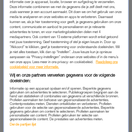
informatie over je apparaat, locatie, browser en surfgedrag te verzamelen.
Deze informatie combineren we met de gegevens die je zelf deelt met ons,
zoals wanneer je een account aanmaakt. Dit doen we om het gebruik van onze
media te analyseren en onze websites en apps te verbeteren. Daarnaast
kunnen we, als je hier toestemming voor geeft, je gegevens gebruiken om onze
content, communicatie en aanbod te personaliseren en je relevante
advertenties te tonen, en voor marketingdoeleinden delen met 4
mediapartners. Ook content van 13 externe platformen wordt enkel getoond
met jouw toestemming. Geef toestemming of stel je eigen keuze in. Door op
"Akkoord" te klikken, geef je toestemming voor onderstaande doeleinden. Wil
je niet alles toestaan, klik dan op “Instellen”. Jouw keuze kun je opnieuw
Dit bericht op Instagram bekijken
aanpassen via “Privacy-instellingen” onderaan onze websites of in de menu’s
van onze apps. Lees meer in ons privacy- en cookiebeleid.
Raadpleeg ons
cookiebeleid voor meer informatie.
Wij en onze partners verwerken gegevens voor de volgende
doeleinden:
Informatie op een apparaat opslaan en/of openen. Beperkte gegevens
gebruiken om advertenties te selecteren. Publieksgroepen begrijpen aan de
hand van statistieken of combinaties van gegevens uit verschillende bronnen.
Profielen aanmaken ten behoeve van gepersonaliseerde advertenties.
Contentprestaties meten. Diensten ontwikkelen en verbeteren. Profielen
gebruiken voor de selectie van gepersonaliseerde advertenties. Beperkte
gegevens gebruiken om content te selecteren. Profielen aanmaken ter
personalisatie van content. Profielen gebruiken ter selectie van
gepersonaliseerde content. De prestaties van advertenties meten.
Derde partijen lijst