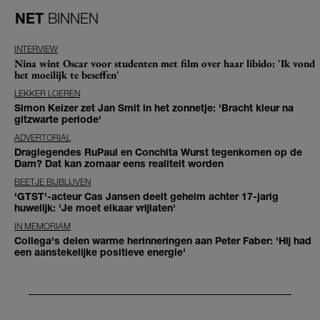
NET
BINNEN
INTERVIEW
Nina wint Oscar voor studenten met film over haar libido: 'Ik vond
het moeilijk te beseffen'
LEKKER LOEREN
Simon Keizer zet Jan Smit in het zonnetje: 'Bracht kleur na
gitzwarte periode'
ADVERTORIAL
Draglegendes RuPaul en Conchita Wurst tegenkomen op de
Dam? Dat kan zomaar eens realiteit worden
BEETJE BIJBLIJVEN
'GTST'-acteur Cas Jansen deelt geheim achter 17-jarig
huwelijk: 'Je moet elkaar vrijlaten'
IN MEMORIAM
Collega's delen warme herinneringen aan Peter Faber: 'Hij had
een aanstekelijke positieve energie'