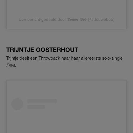
Een bericht gedeeld door 𝕯𝖔𝖚𝖜𝖊 𝕭𝖔𝖇 (@douwebob)
TRIJNTJE OOSTERHOUT
Trijntje deelt een Throwback naar haar allereerste solo-single
Free.