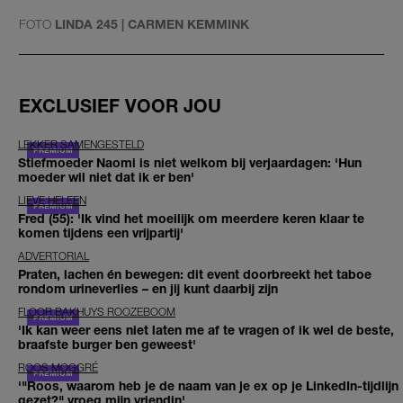
FOTO
LINDA 245 | CARMEN KEMMINK
EXCLUSIEF VOOR JOU
LEKKER SAMENGESTELD
Stiefmoeder Naomi is niet welkom bij verjaardagen: 'Hun
moeder wil niet dat ik er ben'
LIEVE HELEEN
Fred (55): 'Ik vind het moeilijk om meerdere keren klaar te
komen tijdens een vrijpartij'
ADVERTORIAL
Praten, lachen én bewegen: dit event doorbreekt het taboe
rondom urineverlies – en jij kunt daarbij zijn
FLOOR BAKHUYS ROOZEBOOM
'Ik kan weer eens niet laten me af te vragen of ik wel de beste,
braafste burger ben geweest'
ROOS MOGGRÉ
'"Roos, waarom heb je de naam van je ex op je LinkedIn-tijdlijn
gezet?" vroeg mijn vriendin'