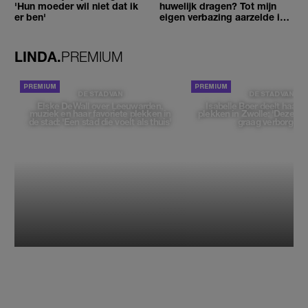
'Hun moeder wil niet dat ik
huwelijk dragen? Tot mijn
er ben'
eigen verbazing aarzelde ik
geen moment'
LINDA.
PREMIUM
DE STAD VAN
DE STAD VAN
Elske DeWall over Leeuwarden,
Isabelle Boer deelt haar f
muziek en haar favoriete plekken in
plekken in Zwolle: 'Deze pl
de stad: 'Een stad die voelt als thuis'
graag verborgen'