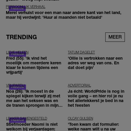
PERSOONLIJK VERHAAL
Merel verhuist voor een man naar andere kant van het land,
maar hij verdwijnt: 'Huur al maanden niet betaald'
TRENDING
MEER
LIEVE HELEEN
TATUM DAGELET
Fred (55): 'Ik vind het
'Ollie is vertrokken naar een
moeilijk om meerdere keren
adres ver weg van ons. En
klaar te komen tijdens een
dat doet pijn’
vrijpartij'
VRIJPARTIJ
ADVERTORIAL
Noa (26): 'Ik moest in de
Ja écht: WorldPride is nog in
spiegel kijken terwijl zij met
volle gang – en hier rol je nu
me aan het seksen was en
het allerlekkerst je bed in na
de tranen sprongen in mijn
het feesten
ogen'
LEKKER SAMENGESTELD
OLCAY GULSEN
Stiefmoeder Naomi is niet
'Toen kwam dat formulier:
welkom bij verjaardagen:
welke naam wilt u na uw