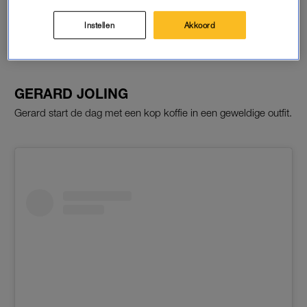
Een bericht gedeeld door BIBI (@bibibreijman)
Instellen
Akkoord
GERARD JOLING
Gerard start de dag met een kop koffie in een geweldige outfit.