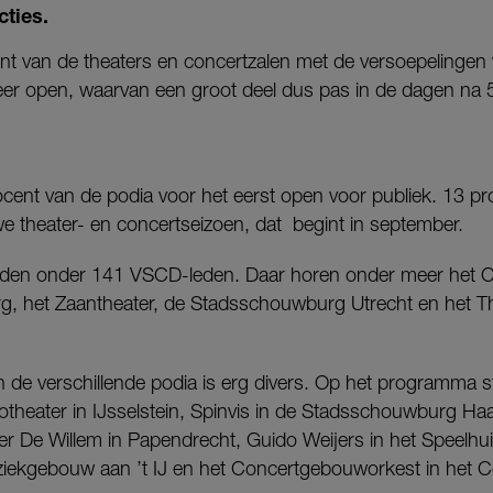
ties.
ent van de theaters en concertzalen met de versoepelingen
r open, waarvan een groot deel dus pas in de dagen na 5 
ocent van de podia voor het eerst open voor publiek. 13 pr
euwe theater- en concertseizoen, dat begint in september.
uden onder 141 VSCD-leden. Daar horen onder meer het C
rg, het Zaantheater, de Stadsschouwburg Utrecht en het The
de verschillende podia is erg divers. Op het programma 
otheater in IJsselstein, Spinvis in de Stadsschouwburg Ha
er De Willem in Papendrecht, Guido Weijers in het Speelhu
uziekgebouw aan ’t IJ en het Concertgebouworkest in het