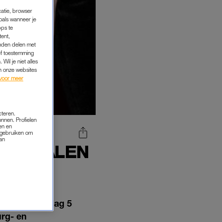
catie, browser
oals wanneer je
pps te
tent,
inden delen met
ef toestemming
Wil je niet alles
an onze websites
voor meer
cteren.
onnen. Profielen
en en
s gebruiken om
van
CERTZALEN
PEN
ent op zaterdag 5
urg- en