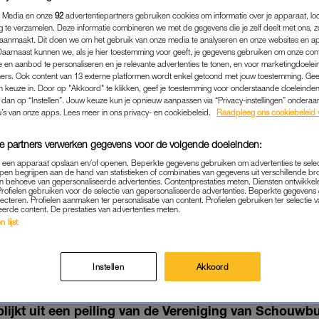
 Media en onze
92
advertentiepartners gebruiken cookies om informatie over je apparaat, lo
g te verzamelen. Deze informatie combineren we met de gegevens die je zelf deelt met ons, z
aanmaakt. Dit doen we om het gebruik van onze media te analyseren en onze websites en a
Daarnaast kunnen we, als je hier toestemming voor geeft, je gegevens gebruiken om onze con
 en aanbod te personaliseren en je relevante advertenties te tonen, en voor marketingdoele
ers. Ook content van 13 externe platformen wordt enkel getoond met jouw toestemming. Ge
gen keuze in. Door op "Akkoord" te klikken, geef je toestemming voor onderstaande doeleinden. 
k dan op “Instellen”. Jouw keuze kun je opnieuw aanpassen via “Privacy-instellingen” ondera
u’s van onze apps. Lees meer in ons privacy- en cookiebeleid.
Raadpleeg ons cookiebeleid 
e partners verwerken gegevens voor de volgende doeleinden:
p een apparaat opslaan en/of openen. Beperkte gegevens gebruiken om advertenties te sele
pen begrijpen aan de hand van statistieken of combinaties van gegevens uit verschillende br
 behoeve van gepersonaliseerde advertenties. Contentprestaties meten. Diensten ontwikkel
BINNENLAND
|
CULTUUR
Profielen gebruiken voor de selectie van gepersonaliseerde advertenties. Beperkte gegeven
lecteren. Profielen aanmaken ter personalisatie van content. Profielen gebruiken ter selectie 
N DE THEATERS EN CON
eerde content. De prestaties van advertenties meten.
 lijst
AT ZATERDAG METEEN O
03-06-2021
|
ANNA NEELTJE DE BOER
Instellen
Akkoord
van de theaters en concertzalen in Nederland herop
blijkt uit een peiling van de Vereniging van Schouwb