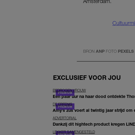
Amsterdam.
Cultuurmi
BRON
ANP
FOTO
PEXELS
EXCLUSIEF VOOR JOU
BEDROGEN VROUW
Een paar uur na haar dood ontdekte Thom 
DE ERFENIS
Amy’s zus voert al twintig jaar strijd om 
ADVERTORIAL
Dankzij dit hightech product kregen LIN
LEKKER SAMENGESTELD