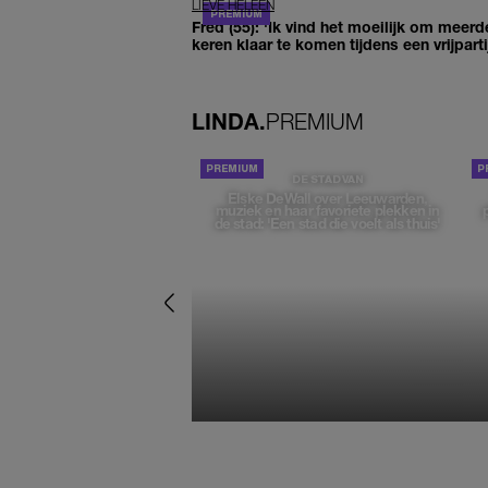
LIEVE HELEEN
Fred (55): 'Ik vind het moeilijk om meerd
keren klaar te komen tijdens een vrijparti
LINDA.
PREMIUM
DE STAD VAN
Elske DeWall over Leeuwarden,
muziek en haar favoriete plekken in
de stad: 'Een stad die voelt als thuis'