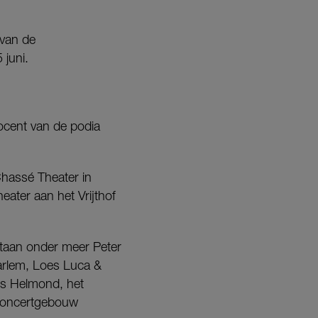
 van de
juni.
ocent van de podia
hassé Theater in
ater aan het Vrijthof
staan onder meer Peter
arlem, Loes Luca &
is Helmond, het
 Concertgebouw