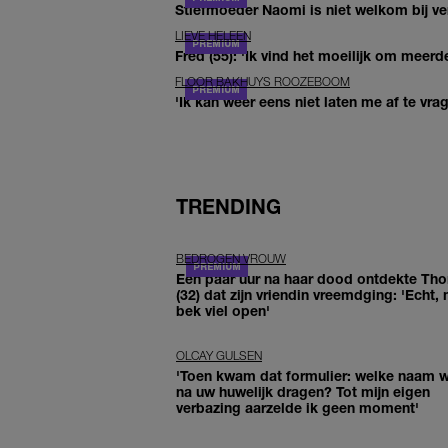
Stiefmoeder Naomi is niet welkom bij ver
LIEVE HELEEN
Fred (55): 'Ik vind het moeilijk om meerde
FLOOR BAKHUYS ROOZEBOOM
'Ik kan weer eens niet laten me af te vr
TRENDING
BEDROGEN VROUW
Een paar uur na haar dood ontdekte Th
(32) dat zijn vriendin vreemdging: 'Echt, 
bek viel open'
OLCAY GULSEN
'Toen kwam dat formulier: welke naam wi
na uw huwelijk dragen? Tot mijn eigen
verbazing aarzelde ik geen moment'