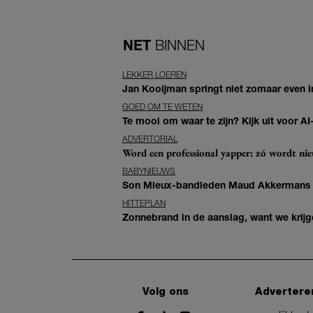
NET
BINNEN
LEKKER LOEREN
Jan Kooijman springt niet zomaar even i
GOED OM TE WETEN
Te mooi om waar te zijn? Kijk uit voor 
ADVERTORIAL
Word een professional yapper: zó wordt n
BABYNIEUWS
Son Mieux-bandleden Maud Akkermans en
HITTEPLAN
Zonnebrand in de aanslag, want we krij
Volg ons
Advertere