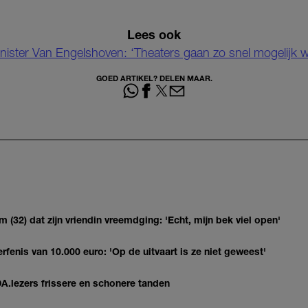
Lees ook
nister Van Engelshoven: ‘Theaters gaan zo snel mogelijk 
GOED ARTIKEL? DELEN MAAR.
(32) dat zijn vriendin vreemdging: 'Echt, mijn bek viel open'
erfenis van 10.000 euro: 'Op de uitvaart is ze niet geweest'
DA.lezers frissere en schonere tanden