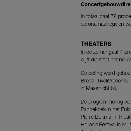
Concertgebouwdirec
In totaal gaat 78 proc
coronamaatregelen wee
THEATERS
In de zomer gaat 4 pr
blijft dicht tot het ni
De peiling werd geho
Breda, TivoliVredenbu
in Maastricht bij.
De programmering van 
Pannekoek in het Fulc
Pierre Bokma in Theat
Holland Festival in M