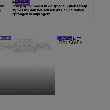
VRIJPARTIJ
ere
Noa (26): 'Ik moest in de spiegel kijken terwijl
j'
zij met me aan het seksen was en de tranen
sprongen in mijn ogen'
EXPATS MET
STOM!
DE STAD VAN
RASHONDEN
Isabelle Boer deelt haar favoriete
plekken in Zwolle: 'Deze plek houd ik
graag verborgen'
MONIQUE KLEMANN