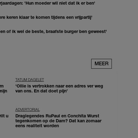
jaardagen: 'Hun moeder wil niet dat ik er ben'
re keren klaar te komen tijdens een vrijpartij'
agen of ik wel de beste, braafste burger ben geweest'
MEER
TATUM DAGELET
om
'Ollie is vertrokken naar een adres ver weg
mijn
van ons. En dat doet pijn’
ADVERTORIAL
lt u
Draglegendes RuPaul en Conchita Wurst
tegenkomen op de Dam? Dat kan zomaar
eens realiteit worden