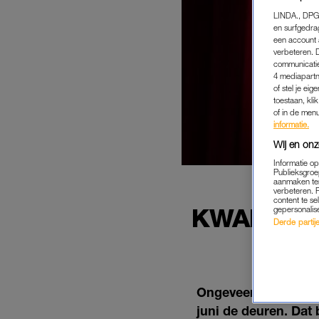
LINDA., DPG
en surfgedra
een account 
verbeteren. 
communicatie
4 mediapartn
of stel je ei
toestaan, kli
of in de men
informatie.
Wij en onz
Informatie o
Publieksgroe
aanmaken ten
verbeteren. 
content te se
KWART VA
gepersonalis
Derde partijen
GA
Ongeveer een kwart 
juni de deuren. Dat 