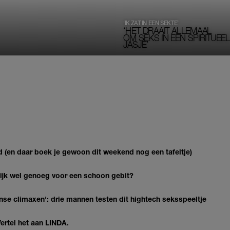
‘IK ZAT IN EEN SEKTE’
‘HET DRAAIT ALLEMAAL
OM SEKS IN EEN SPIRITUEEL 
JASJE’
d (en daar boek je gewoon dit weekend nog een tafeltje)
lijk wel genoeg voor een schoon gebit?
nse climaxen': drie mannen testen dit hightech seksspeeltje
Vertel het aan LINDA.