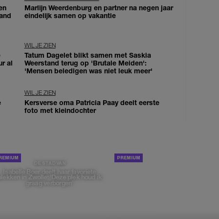
en
Marlijn Weerdenburg en partner na negen jaar
land
eindelijk samen op vakantie
WIL JE ZIEN
e
Tatum Dagelet blikt samen met Saskia
ur al
Weerstand terug op 'Brutale Meiden':
'Mensen beledigen was niet leuk meer'
WIL JE ZIEN
e
Kersverse oma Patricia Paay deelt eerste
foto met kleindochter
PORTRETTEN
DE STAD VAN
Isabelle Boer deelt haar favoriete
plekken in Zwolle: 'Deze plek houd ik
graag verborgen'