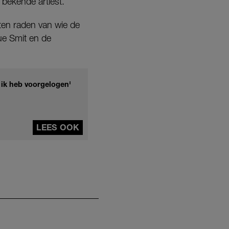
 bekende artiest.
en raden van wie de
ue Smit en de
 ik heb voorgelogen'
LEES OOK