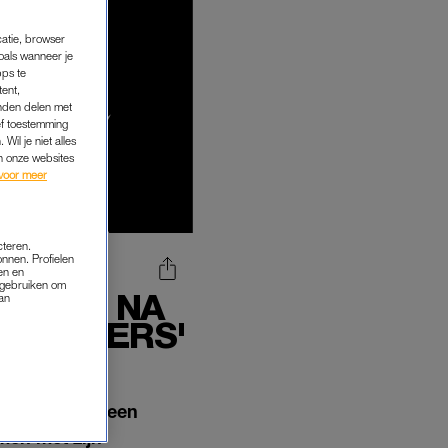
catie, browser
oals wanneer je
pps te
tent,
inden delen met
ef toestemming
Wil je niet alles
an onze websites
voor meer
cteren.
onnen. Profielen
en en
s gebruiken om
OTIES NA
van
A SINGERS'
ingers’ voor een
men met zijn