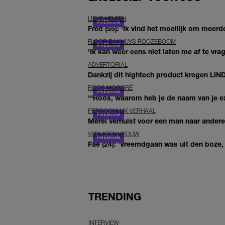
LIEVE HELEEN
Fred (55): 'Ik vind het moeilijk om meerde
FLOOR BAKHUYS ROOZEBOOM
'Ik kan weer eens niet laten me af te vr
ADVERTORIAL
Dankzij dit hightech product kregen LIN
ROOS MOGGRÉ
'"Roos, waarom heb je de naam van je ex 
PERSOONLIJK VERHAAL
Merel verhuist voor een man naar andere 
VERLATEN VROUW
Fae (24): 'Vreemdgaan was uit den boze, d
TRENDING
INTERVIEW