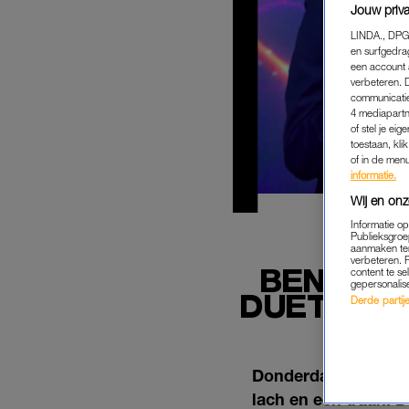
Jouw priva
LINDA., DPG
en surfgedra
een account 
verbeteren. 
communicatie
4 mediapartn
of stel je ei
toestaan, kli
of in de men
informatie.
Wij en onz
Informatie o
Publieksgroe
aanmaken ten
verbeteren. 
BEN CRA
content te se
gepersonalis
DUET MET 
Derde partijen
Donderdagavond zor
lach en een traan. D