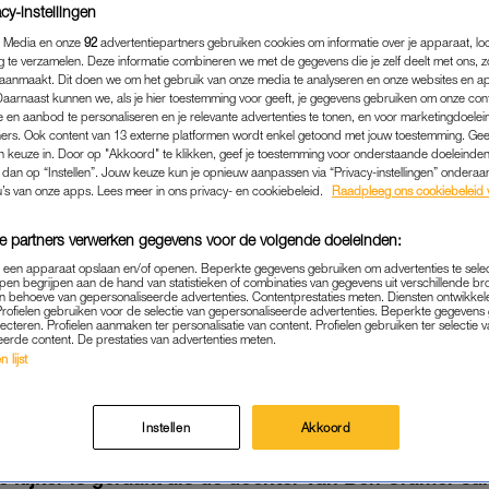
cy-instellingen
 Media en onze
92
advertentiepartners gebruiken cookies om informatie over je apparaat, lo
g te verzamelen. Deze informatie combineren we met de gegevens die je zelf deelt met ons, z
aanmaakt. Dit doen we om het gebruik van onze media te analyseren en onze websites en a
Daarnaast kunnen we, als je hier toestemming voor geeft, je gegevens gebruiken om onze con
 en aanbod te personaliseren en je relevante advertenties te tonen, en voor marketingdoele
ers. Ook content van 13 externe platformen wordt enkel getoond met jouw toestemming. Ge
gen keuze in. Door op "Akkoord" te klikken, geef je toestemming voor onderstaande doeleinden. 
k dan op “Instellen”. Jouw keuze kun je opnieuw aanpassen via “Privacy-instellingen” ondera
u’s van onze apps. Lees meer in ons privacy- en cookiebeleid.
Raadpleeg ons cookiebeleid 
e partners verwerken gegevens voor de volgende doeleinden:
p een apparaat opslaan en/of openen. Beperkte gegevens gebruiken om advertenties te sele
pen begrijpen aan de hand van statistieken of combinaties van gegevens uit verschillende br
ENTERTAINMENT
|
FRAGMENT GEMIST
 behoeve van gepersonaliseerde advertenties. Contentprestaties meten. Diensten ontwikkel
Profielen gebruiken voor de selectie van gepersonaliseerde advertenties. Beperkte gegeven
MER OVERMAND DOOR EM
lecteren. Profielen aanmaken ter personalisatie van content. Profielen gebruiken ter selectie 
eerde content. De prestaties van advertenties meten.
DOCHTER SHANNA IN 'DN
 lijst
13-01-2023
|
MARTINE FINDHAMMER-SCHUT
Instellen
Akkoord
gde de eerste aflevering van het programma ‘DNA S
e kijker is geraakt als de dochter van Ben Cramer sa