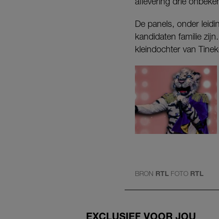
aflevering drie onbeke
De panels, onder lei
kandidaten familie zij
kleindochter van Tinek
BRON
RTL
FOTO
RTL
EXCLUSIEF VOOR JOU