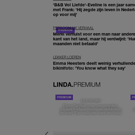
'B&B Vol Liefde'-Eveline is een jaar sam
met Frank: 'Hij zegde zijn leven in Neder
op voor mij'
PERSOONLIJK VERHAAL
Merel verhuist voor een man naar ander
kant van het land, maar hij verdwijnt: 'Hu
maanden niet betaald'
LEKKER LOEREN
Emma Heesters deelt weinig verhullend
bikinifoto: 'You know what they say'
LINDA.
PREMIUM
DE STAD VAN
Elske DeWall over Leeuwarden,
muziek en haar favoriete plekken in
de stad: 'Een stad die voelt als thuis'