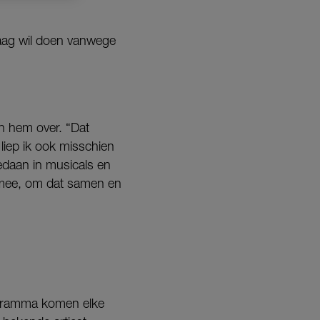
raag wil doen vanwege
an hem over. “Dat
liep ik ook misschien
gedaan in musicals en
j mee, om dat samen en
rogramma komen elke