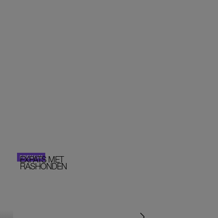
EXPATS MET
STOM!
PERSOONLIJK VERHA
RASHONDEN