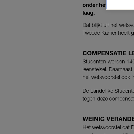
onder het oude leen
laag.
Dat blijkt uit het wet
Tweede Kamer heeft g
COMPENSATIE L
Studenten worden 1400
leenstelsel. Daarnaas
het wetsvoorstel ook 
De Landelijke Student
tegen deze compensatie
WEINIG VERAND
Het wetsvoorstel dat D