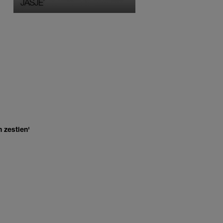
JASJE’
 zestien'