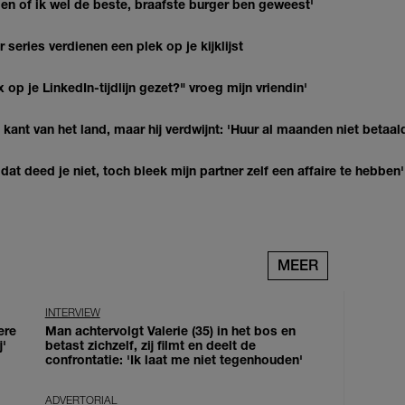
agen of ik wel de beste, braafste burger ben geweest'
series verdienen een plek op je kijklijst
op je LinkedIn-tijdlijn gezet?" vroeg mijn vriendin'
kant van het land, maar hij verdwijnt: 'Huur al maanden niet betaal
at deed je niet, toch bleek mijn partner zelf een affaire te hebben'
MEER
INTERVIEW
ere
Man achtervolgt Valerie (35) in het bos en
j'
betast zichzelf, zij filmt en deelt de
confrontatie: 'Ik laat me niet tegenhouden'
ADVERTORIAL