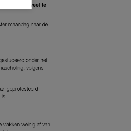
 vergoeding veel te
nister maandag naar de
 gestudeerd onder het
nascholing, volgens
ri geprotesteerd
is.
e vlakken weinig af van