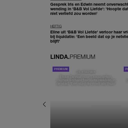
Gesprek Iris en Edwin neemt onverwach
wending in 'B&B Vol Liefde': 'Hoopte dat
niet verliefd zou worden'
HEFTIG
Eline uit 'B&B Vol Liefde' verloor haar vr
bij liquidatie: 'Een beeld dat op je netvli
blijft'
LINDA.
PREMIUM
DE STAD VAN
Elske DeWall over Leeuwarden,
muziek en haar favoriete plekken in
de stad: 'Een stad die voelt als thuis'