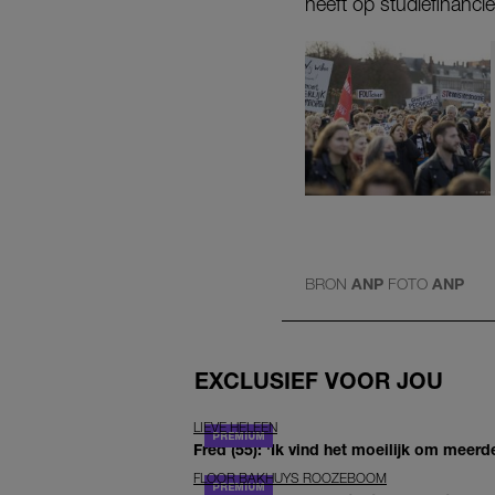
heeft op studiefinancie
BRON
ANP
FOTO
ANP
EXCLUSIEF VOOR JOU
LIEVE HELEEN
Fred (55): 'Ik vind het moeilijk om meerde
FLOOR BAKHUYS ROOZEBOOM