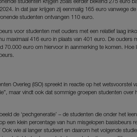
onende studenten krijgen zoals eerder bekend 275 euro b
2024. In dat jaar krijgen zij eenmalig 165 euro vanwege de 
wonende studenten ontvangen 110 euro.
beurs voor studenten met ouders met een relatief laag ink
 nu maximaal 416 euro in plaats van 401 euro. De ouders 
d 70.000 euro om hiervoor in aanmerking te komen. Hoe 
beurs.
denten Overleg (ISO) spreekt in reactie op het wetsvoorstel 
uatie”, maar vindt ook dat sommige groepen studenten over
eeld de ‘pechgeneratie’ – de studenten die onder het leens
p een klein percentage van hun misgelopen basisbeurs rek
 Ook wie al langer studeert en daarom het volgende studie