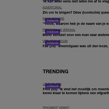
'Ik kan weer eens niet laten me af te vr
ADVERTORIAL
Zin om te bingen? Déze (iconische) queer 
ROOS MOGGRÉ
'"Roos, waarom heb je de naam van je ex 
PERSOONLIJK VERHAAL
Merel verhuist voor een man naar andere 
VERLATEN VROUW
Fae (24): 'Vreemdgaan was uit den boze, d
TRENDING
LIEVE HELEEN
Fred (55): 'Ik vind het moeilijk om meerd
keren klaar te komen tijdens een vrijparti
FRAGMENT GEMIST