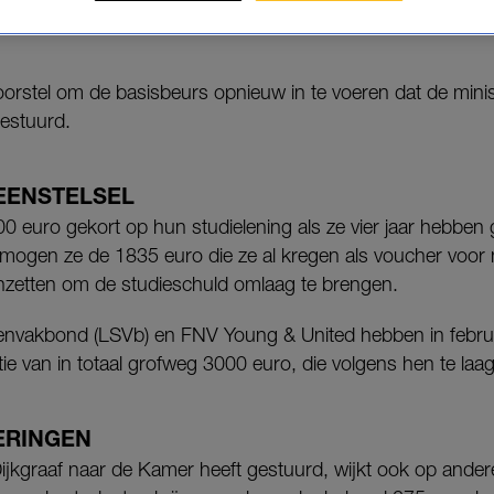
stelsel vielen. Ook al vinden de studentenbonden de
svoorstel om de basisbeurs opnieuw in te voeren dat de mi
estuurd.
EENSTELSEL
 euro gekort op hun studielening als ze vier jaar hebben
t mogen ze de 1835 euro die ze al kregen als voucher voor 
inzetten om de studieschuld omlaag te brengen.
envakbond (LSVb) en FNV Young & United hebben in februa
 van in totaal grofweg 3000 euro, die volgens hen te laag 
ERINGEN
ijkgraaf naar de Kamer heeft gestuurd, wijkt ook op ander