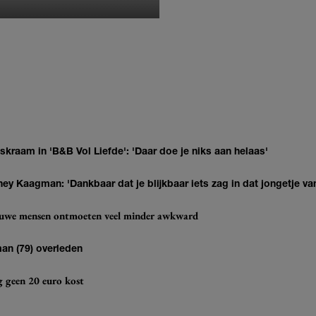
MONIQUE KLEMANN
kraam in 'B&B Vol Liefde': 'Daar doe je niks aan helaas'
ey Kaagman: 'Dankbaar dat je blijkbaar iets zag in dat jongetje van
ieuwe mensen ontmoeten veel minder awkward
man (79) overleden
og geen 20 euro kost