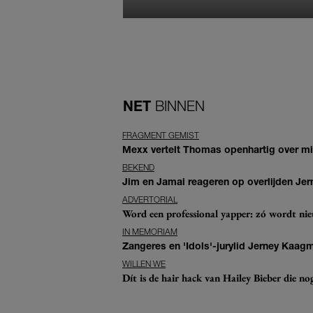
NET
BINNEN
FRAGMENT GEMIST
Mexx vertelt Thomas openhartig over mis
BEKEND
Jim en Jamai reageren op overlijden Jern
ADVERTORIAL
Word een professional yapper: zó wordt n
IN MEMORIAM
Zangeres en 'Idols'-jurylid Jerney Kaag
WILLEN WE
Dít is de hair hack van Hailey Bieber die n