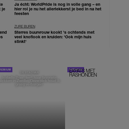
te
Ja écht: WorldPride is nog in volle gang – en
 je
hier rol je nu het allerlekkerst je bed in na het
feesten
ZURE BUREN
iend
Sterres buurvrouw kookt 's ochtends met
es
veel knoflook en kruiden: 'Ook mijn huis
stinkt'
EXPATS MET
STOM!
DE STAD VAN
RASHONDEN
Isabelle Boer deelt haar favoriete
plekken in Zwolle: 'Deze plek houd ik
graag verborgen'