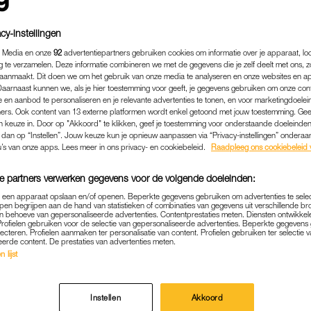
cy-instellingen
 Media en onze
92
advertentiepartners gebruiken cookies om informatie over je apparaat, lo
g te verzamelen. Deze informatie combineren we met de gegevens die je zelf deelt met ons, z
aanmaakt. Dit doen we om het gebruik van onze media te analyseren en onze websites en a
Daarnaast kunnen we, als je hier toestemming voor geeft, je gegevens gebruiken om onze con
 en aanbod te personaliseren en je relevante advertenties te tonen, en voor marketingdoele
ers. Ook content van 13 externe platformen wordt enkel getoond met jouw toestemming. Ge
gen keuze in. Door op "Akkoord" te klikken, geef je toestemming voor onderstaande doeleinden. 
k dan op “Instellen”. Jouw keuze kun je opnieuw aanpassen via “Privacy-instellingen” ondera
u’s van onze apps. Lees meer in ons privacy- en cookiebeleid.
Raadpleeg ons cookiebeleid 
e partners verwerken gegevens voor de volgende doeleinden:
BINNENLAND
|
POLITIEK
p een apparaat opslaan en/of openen. Beperkte gegevens gebruiken om advertenties te sele
INET BLIJFT BIJ COMPENS
pen begrijpen aan de hand van statistieken of combinaties van gegevens uit verschillende br
 behoeve van gepersonaliseerde advertenties. Contentprestaties meten. Diensten ontwikkel
LSEL, STUDENTENBONDE
Profielen gebruiken voor de selectie van gepersonaliseerde advertenties. Beperkte gegeven
lecteren. Profielen aanmaken ter personalisatie van content. Profielen gebruiken ter selectie 
eerde content. De prestaties van advertenties meten.
HET VÉÉL TE LAAG
 lijst
24-10-2022
|
ROBYN VAN GORSEL
Instellen
Akkoord
jkgraaf van Onderwijs houdt vast aan de compensati