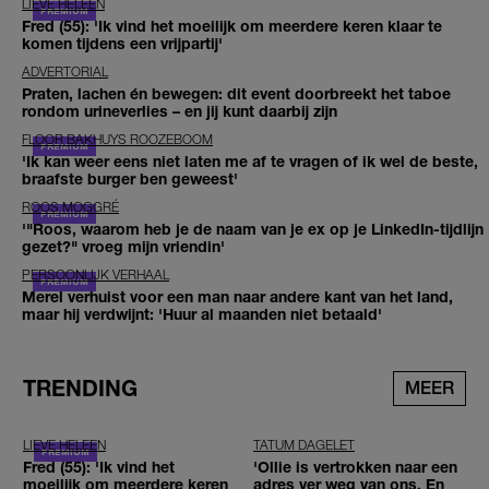
LIEVE HELEEN
Fred (55): 'Ik vind het moeilijk om meerdere keren klaar te
komen tijdens een vrijpartij'
ADVERTORIAL
Praten, lachen én bewegen: dit event doorbreekt het taboe
rondom urineverlies – en jij kunt daarbij zijn
FLOOR BAKHUYS ROOZEBOOM
'Ik kan weer eens niet laten me af te vragen of ik wel de beste,
braafste burger ben geweest'
ROOS MOGGRÉ
'"Roos, waarom heb je de naam van je ex op je LinkedIn-tijdlijn
gezet?" vroeg mijn vriendin'
PERSOONLIJK VERHAAL
Merel verhuist voor een man naar andere kant van het land,
maar hij verdwijnt: 'Huur al maanden niet betaald'
TRENDING
MEER
LIEVE HELEEN
TATUM DAGELET
Fred (55): 'Ik vind het
'Ollie is vertrokken naar een
moeilijk om meerdere keren
adres ver weg van ons. En