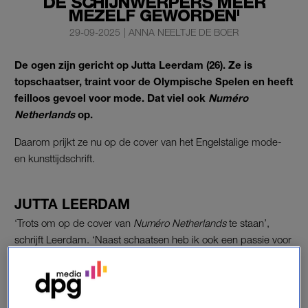
DE SCHIJNWERPERS MEER
MEZELF GEWORDEN'
29-09-2025
|
ANNA NEELTJE DE BOER
De ogen zijn gericht op Jutta Leerdam (26). Ze is
topschaatser, traint voor de Olympische Spelen
en heeft
feilloos gevoel voor mode. Dat viel ook
Numéro
Netherlands
op.
Daarom prijkt ze nu op de cover van het Engelstalige mode-
en kunsttijdschrift.
JUTTA LEERDAM
‘Trots om op de cover van
Numéro Netherlands
te staan’,
schrijft Leerdam. ‘Naast schaatsen heb ik ook een passie voor
mode. Ik ben dankbaar voor deze mogelijkheid.’
In het blad is ze openhartig over haar carrière en privéleven.
Momenteel traint ze voor de Olympische Spelen van 2026 in