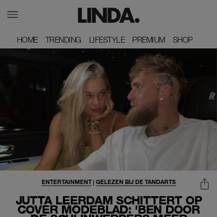
HOME
HOME
TRENDING
TRENDING
LIFESTYLE
LIFESTYLE
PREMIUM
PREMIUM
SHOP
SHOP
ENTERTAINMENT
|
GELEZEN BIJ DE TANDARTS
JUTTA LEERDAM SCHITTERT OP
COVER MODEBLAD: 'BEN DOOR