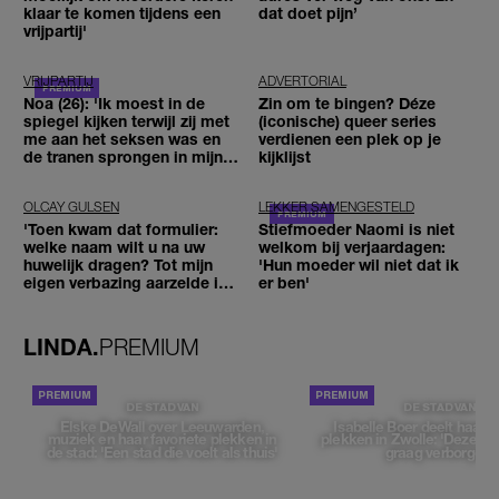
klaar te komen tijdens een
dat doet pijn’
vrijpartij'
VRIJPARTIJ
ADVERTORIAL
Noa (26): 'Ik moest in de
Zin om te bingen? Déze
spiegel kijken terwijl zij met
(iconische) queer series
me aan het seksen was en
verdienen een plek op je
de tranen sprongen in mijn
kijklijst
ogen'
OLCAY GULSEN
LEKKER SAMENGESTELD
'Toen kwam dat formulier:
Stiefmoeder Naomi is niet
welke naam wilt u na uw
welkom bij verjaardagen:
huwelijk dragen? Tot mijn
'Hun moeder wil niet dat ik
eigen verbazing aarzelde ik
er ben'
geen moment'
LINDA.
PREMIUM
DE STAD VAN
DE STAD VAN
Elske DeWall over Leeuwarden,
Isabelle Boer deelt haar f
muziek en haar favoriete plekken in
plekken in Zwolle: 'Deze pl
de stad: 'Een stad die voelt als thuis'
graag verborgen'