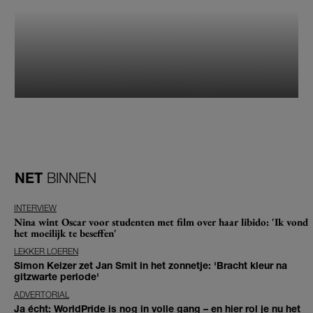
NET
BINNEN
INTERVIEW
Nina wint Oscar voor studenten met film over haar libido: 'Ik vond
het moeilijk te beseffen'
LEKKER LOEREN
Simon Keizer zet Jan Smit in het zonnetje: 'Bracht kleur na
gitzwarte periode'
ADVERTORIAL
Ja écht: WorldPride is nog in volle gang – en hier rol je nu het