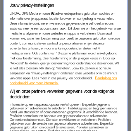
Milaan. “Ik train altijd hard, maar dit seizoen is er iets extra’s”,
Jouw privacy-instellingen
zegt ze tegen
Numéro Netherlands
. “Ik doe er alles aan om
LINDA., DPG Media en onze
92
advertentiepartners gebruiken cookies om
mezelf zo goed mogelijk te verbeteren, van goed rusten tot
informatie over je apparaat, locatie, browser en surfgedrag te verzamelen.
Deze informatie combineren we met de gegevens die je zelf deelt met ons,
hard trainen. Ik heb geen ruimte om het risico te lopen niet de
zoals wanneer je een account aanmaakt. Dit doen we om het gebruik van onze
beste versie van mezelf te zijn. Hoewel het geen groot verschil
media te analyseren en onze websites en apps te verbeteren. Daarnaast
kunnen we, als je hier toestemming voor geeft, je gegevens gebruiken om onze
is, ga ik er gewoon helemaal voor. Ik hoop dat dat resulteert in
content, communicatie en aanbod te personaliseren en je relevante
snellere tijden op het ijs.”
advertenties te tonen, en voor marketingdoeleinden delen met 4
mediapartners. Ook content van 13 externe platformen wordt enkel getoond
met jouw toestemming. Geef toestemming of stel je eigen keuze in. Door op
Tekst gaat verder onder de Instagrampost.
"Akkoord" te klikken, geef je toestemming voor onderstaande doeleinden. Wil
je niet alles toestaan, klik dan op “Instellen”. Jouw keuze kun je opnieuw
aanpassen via “Privacy-instellingen” onderaan onze websites of in de menu’s
van onze apps. Lees meer in ons privacy- en cookiebeleid.
Raadpleeg ons
cookiebeleid voor meer informatie.
Wij en onze partners verwerken gegevens voor de volgende
doeleinden:
Informatie op een apparaat opslaan en/of openen. Beperkte gegevens
gebruiken om advertenties te selecteren. Publieksgroepen begrijpen aan de
hand van statistieken of combinaties van gegevens uit verschillende bronnen.
Profielen aanmaken ten behoeve van gepersonaliseerde advertenties.
Contentprestaties meten. Diensten ontwikkelen en verbeteren. Profielen
gebruiken voor de selectie van gepersonaliseerde advertenties. Beperkte
gegevens gebruiken om content te selecteren. Profielen aanmaken ter
personalisatie van content. Profielen gebruiken ter selectie van