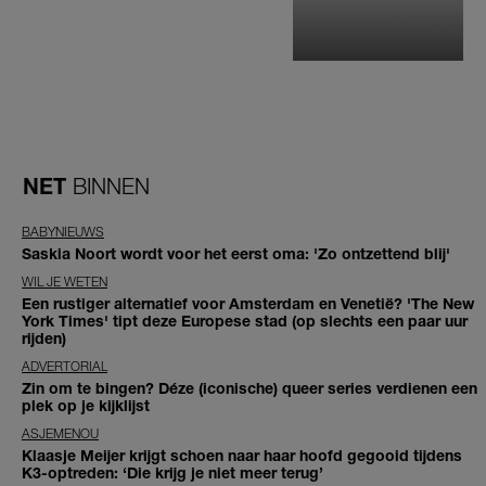
NET
BINNEN
BABYNIEUWS
Saskia Noort wordt voor het eerst oma: 'Zo ontzettend blij'
WIL JE WETEN
Een rustiger alternatief voor Amsterdam en Venetië? 'The New
York Times' tipt deze Europese stad (op slechts een paar uur
rijden)
ADVERTORIAL
Zin om te bingen? Déze (iconische) queer series verdienen een
plek op je kijklijst
ASJEMENOU
Klaasje Meijer krijgt schoen naar haar hoofd gegooid tijdens
K3-optreden: ‘Die krijg je niet meer terug’