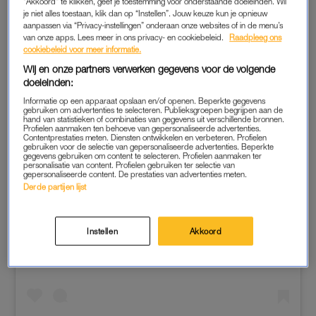
"Akkoord" te klikken, geef je toestemming voor onderstaande doeleinden. Wil
je niet alles toestaan, klik dan op “Instellen”. Jouw keuze kun je opnieuw
aanpassen via “Privacy-instellingen” onderaan onze websites of in de menu’s
van onze apps. Lees meer in ons privacy- en cookiebeleid.
Raadpleeg ons
cookiebeleid voor meer informatie.
Wij en onze partners verwerken gegevens voor de volgende
doeleinden:
Informatie op een apparaat opslaan en/of openen. Beperkte gegevens
gebruiken om advertenties te selecteren. Publieksgroepen begrijpen aan de
hand van statistieken of combinaties van gegevens uit verschillende bronnen.
Profielen aanmaken ten behoeve van gepersonaliseerde advertenties.
Contentprestaties meten. Diensten ontwikkelen en verbeteren. Profielen
gebruiken voor de selectie van gepersonaliseerde advertenties. Beperkte
gegevens gebruiken om content te selecteren. Profielen aanmaken ter
personalisatie van content. Profielen gebruiken ter selectie van
gepersonaliseerde content. De prestaties van advertenties meten.
Derde partijen lijst
Dit bericht op Instagram bekijken
Instellen
Akkoord