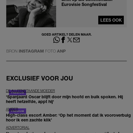
Eurovisie Songfestival
LEES OOK
GOED ARTIKEL? DELEN MAAR.
BRON
INSTAGRAM
FOTO
ANP
EXCLUSIEF VOOR JOU
DE ALLEENSTAANDE MOEDER
'Spanjaard Oscar blijft door mijn hoofd en buik spoken. Hij
heeft hetzelfde, appt hij'
AMBER
High-class escort Amber: ‘Op het moment dat ik vooroverbuig
hoor ik een zachte klik’
ADVERTORIAL