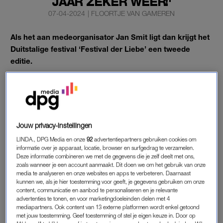
JAAR ZEKER WEER!'
07-04-2024
|
FLOORTJE VAN GAMEREN
Als het aan medeorganisator Jan Smit ligt dan krijgt het
Duitstalige festival ‘Festival der Liebe’ een tweede
editie.
“Wij komen volgend jaar zeker terug”, belooft de zanger op
Instagram. Het evenement was vrijdag en zaterdag in
Rotterdam Ahoy.
Jouw privacy-instellingen
JAN SMIT
LINDA., DPG Media en onze
92
advertentiepartners gebruiken cookies om
informatie over je apparaat, locatie, browser en surfgedrag te verzamelen.
“Wat is het toch een onbeschrijfelijk en bijzonder gevoel om
Deze informatie combineren we met de gegevens die je zelf deelt met ons,
met zoveel fans van de Duitstalige muziek, deze avonden te
zoals wanneer je een account aanmaakt. Dit doen we om het gebruik van onze
media te analyseren en onze websites en apps te verbeteren. Daarnaast
mogen vieren”, schrijft Smit, die het festival samen met
kunnen we, als je hier toestemming voor geeft, je gegevens gebruiken om onze
Chantal Janzen had georganiseerd.
content, communicatie en aanbod te personaliseren en je relevante
advertenties te tonen, en voor marketingdoeleinden delen met 4
mediapartners. Ook content van 13 externe platformen wordt enkel getoond
met jouw toestemming. Geef toestemming of stel je eigen keuze in. Door op