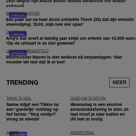
Deze simpele tips maken nieuwe mensen ontmoeten véél minder
awkward
BEDROGEN VROUW
Een paar uur na haar dood ontdekte Thom (32) dat zijn vriendin
vreemdging: 'Echt, mijn bek viel open'
DE ERFENIS
Amy’s zus voert al twintig jaar strijd om erfenis van 10.000 euro:
'Op de uitvaart is ze niet geweest'
LEKKER SAMENGESTELD
Stiefmoeder Naomi is niet welkom bij verjaardagen: 'Hun
moeder wil niet dat ik er ben'
TRENDING
MEER
TIKKIE TE VEEL
GOED OM TE WETEN
Sanne krijgt een Tikkie na
Woensdag is een enorme
een 'gastvrije' middag op
zonsverduistering te zien: zó
het terras: ''Nog eentje?'
laat moet je naar buiten en
vroeg ze steeds'
dit heb je nodig
AMBER
ADVERTORIAL