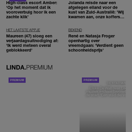
High-class escort Amber:
Jolanda reisde naar een
‘Op het moment dat ik
afgelegen eiland voor de
vooroverbuig hoor ik een
kust van Zuid-Australië: 'Wij
zachte klik’
kwamen aan, onze koffers
niet'
HET LAATSTE APPJE
BEKEND
Maureen (47) sloeg een
René en Natasja Froger
verjaardagsuitnodiging af:
openhartig over
'Ik werd meteen overal
vreemdgaan: 'Verdient geen
geblokkeerd'
schoonheidsprijs'
LINDA.
PREMIUM
ACHTERGROND
DE STAD VAN
Elske DeWall over Leeu
muziek en haar favoriete p
de stad: 'Een stad die voelt 