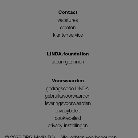
Contact
vacatures
colofon
klantenservice
LINDA.foundation
steun gezinnen
Voorwaarden
gedragscode LINDA.
gebruiksvoorwaarden
leveringsvoorwaarden
privacybeleid
cookiebeleid
privacy-instellingen
©
2026
DPG Media B.V. - Alle rechten voorbehouden