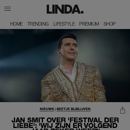
HOME
HOME
TRENDING
TRENDING
LIFESTYLE
LIFESTYLE
PREMIUM
PREMIUM
SHOP
SHOP
NIEUWS
|
BEETJE BIJBLIJVEN
JAN SMIT OVER 'FESTIVAL DER
LIEBE': 'WIJ ZIJN ER VOLGEND