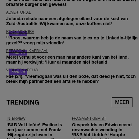
braafste burger ben geweest'
ADVERTORIAL
Jolanda reisde naar een afgelegen eiland voor de kust van
Zuid-Australië: 'Wij kwamen aan, onze koffers niet'
ROOS MOGGRÉ
'"Roos, waarom heb je de naam van je ex op je LinkedIn-tijdlijn
gezet?" vroeg mijn vriendin'
PERSOONLIJK VERHAAL
Merel verhuist voor een man naar andere kant van het land,
maar hij verdwijnt: 'Huur al maanden niet betaald'
VERLATEN VROUW
Fae (24): 'Vreemdgaan was uit den boze, dat deed je niet, toch
bleek mijn partner zelf een affaire te hebben'
TRENDING
MEER
INTERVIEW
FRAGMENT GEMIST
'B&B Vol Liefde'-Eveline is
Gesprek Iris en Edwin neemt
een jaar samen met Frank:
onverwachte wending in
'Hij zegde zijn leven in
'B&B Vol Liefde': 'Hoopte