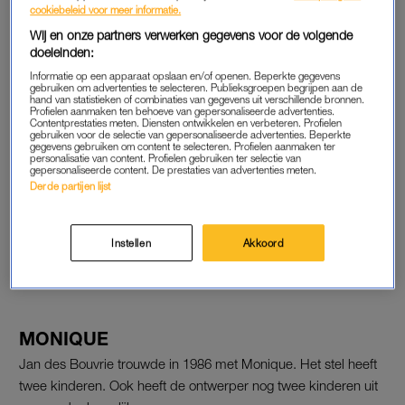
collectie van het Stedelijk Museum in Amsterdam.
cookiebeleid voor meer informatie.
Wij en onze partners verwerken gegevens voor de volgende
doeleinden:
WIT
Informatie op een apparaat opslaan en/of openen. Beperkte gegevens
Des Bouvrie stond vooral bekend om zijn strakke en veelal
gebruiken om advertenties te selecteren. Publieksgroepen begrijpen aan de
hand van statistieken of combinaties van gegevens uit verschillende bronnen.
witte ontwerpen. Ook zelf was hij vaak van top tot teen in het
Profielen aanmaken ten behoeve van gepersonaliseerde advertenties.
Contentprestaties meten. Diensten ontwikkelen en verbeteren. Profielen
wit gekleed. Naast het ontwerpen van meubels, lampen,
gebruiken voor de selectie van gepersonaliseerde advertenties. Beperkte
gegevens gebruiken om content te selecteren. Profielen aanmaken ter
raamdecoraties en behang, was Des Bouvrie ook een tijdlang
personalisatie van content. Profielen gebruiken ter selectie van
gepersonaliseerde content. De prestaties van advertenties meten.
presentator van het programma
Tv Woonmagazine
.
Derde partijen lijst
In de uurtjes die overbleven liet hij zich graag zien op
glamourfeestjes en gala’s. In 2009 werd Des Bouvrie benoemd
Instellen
Akkoord
tot Ridder in de Orde van de Nederlandse Leeuw, de hoogste
onderscheiding voor burgers.
MONIQUE
Jan des Bouvrie trouwde in 1986 met Monique. Het stel heeft
twee kinderen. Ook heeft de ontwerper nog twee kinderen uit