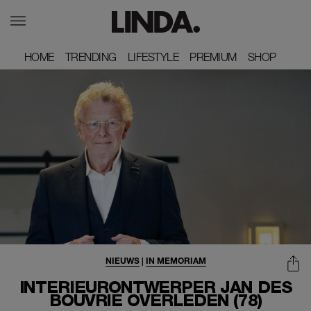
HOME
HOME
TRENDING
TRENDING
LIFESTYLE
LIFESTYLE
PREMIUM
PREMIUM
SHOP
SHOP
NIEUWS
|
IN MEMORIAM
INTERIEURONTWERPER JAN DES
BOUVRIE OVERLEDEN (78)