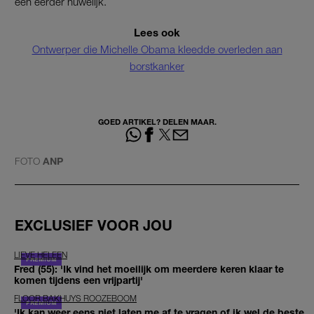
een eerder huwelijk.
Lees ook
Ontwerper die Michelle Obama kleedde overleden aan
borstkanker
GOED ARTIKEL? DELEN MAAR.
FOTO
ANP
EXCLUSIEF VOOR JOU
LIEVE HELEEN
Fred (55): 'Ik vind het moeilijk om meerdere keren klaar te
komen tijdens een vrijpartij'
FLOOR BAKHUYS ROOZEBOOM
'Ik kan weer eens niet laten me af te vragen of ik wel de beste,