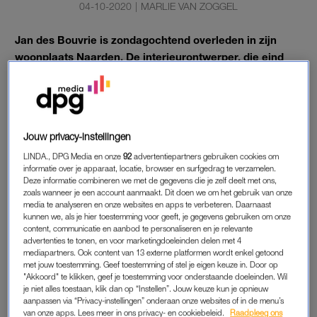
04-10-2020
|
MARLIE VAN ZOGGEL
Jan des Bouvrie is zondagochtend overleden in zijn
woonplaats Naarden. De interieurontwerper, die eind
jaren zestig doorbrak met zijn kubusbank, was al enige
tijd ziek.
Des Bouvrie is 78 jaar geworden.
Jouw privacy-instellingen
LINDA., DPG Media en onze
92
advertentiepartners gebruiken cookies om
JAN DES BOUVRIE
informatie over je apparaat, locatie, browser en surfgedrag te verzamelen.
Deze informatie combineren we met de gegevens die je zelf deelt met ons,
Familieleden vertelden de
NOS
dat de ontwerper thuis
zoals wanneer je een account aanmaakt. Dit doen we om het gebruik van onze
gestorven is, in de armen van zijn vrouw Monique, en in het
media te analyseren en onze websites en apps te verbeteren. Daarnaast
kunnen we, als je hier toestemming voor geeft, je gegevens gebruiken om onze
bijzijn van zijn kinderen. Des Bouvrie leed onder meer aan
content, communicatie en aanbod te personaliseren en je relevante
prostaatkanker.
advertenties te tonen, en voor marketingdoeleinden delen met 4
mediapartners. Ook content van 13 externe platformen wordt enkel getoond
met jouw toestemming. Geef toestemming of stel je eigen keuze in. Door op
De in Naarden geboren ontwerper begon zijn loopbaan als
"Akkoord" te klikken, geef je toestemming voor onderstaande doeleinden. Wil
meubelmaker. Zijn grote doorbraak kwam in 1969 met de
je niet alles toestaan, klik dan op “Instellen”. Jouw keuze kun je opnieuw
kusbusbank, een meubelstuk dat later is opgenomen in de
aanpassen via “Privacy-instellingen” onderaan onze websites of in de menu’s
van onze apps. Lees meer in ons privacy- en cookiebeleid.
Raadpleeg ons