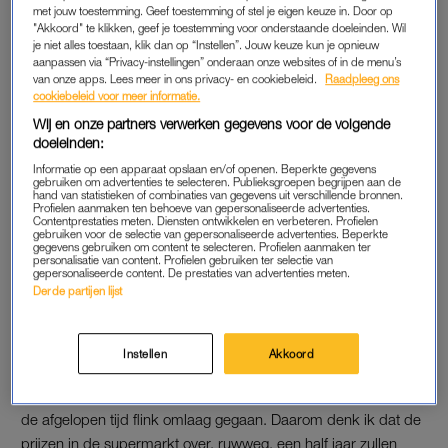
met jouw toestemming. Geef toestemming of stel je eigen keuze in. Door op
supermarkten bedroeg vorige maand 14,5 procent, tegen 14
"Akkoord" te klikken, geef je toestemming voor onderstaande doeleinden. Wil
procent in december. Wel lijkt die prijsstijging op jaarbasis wat
je niet alles toestaan, klik dan op “Instellen”. Jouw keuze kun je opnieuw
aanpassen via “Privacy-instellingen” onderaan onze websites of in de menu’s
af te vlakken. Zo lag die in november nog op 12,9 procent.
van onze apps. Lees meer in ons privacy- en cookiebeleid.
Raadpleeg ons
cookiebeleid voor meer informatie.
Wij en onze partners verwerken gegevens voor de volgende
Dan heb je een groot hart:
doeleinden:
baas betaalt alle
boodschappen voor zijn
Informatie op een apparaat opslaan en/of openen. Beperkte gegevens
werknemers in december
gebruiken om advertenties te selecteren. Publieksgroepen begrijpen aan de
hand van statistieken of combinaties van gegevens uit verschillende bronnen.
Profielen aanmaken ten behoeve van gepersonaliseerde advertenties.
LEES OOK
Contentprestaties meten. Diensten ontwikkelen en verbeteren. Profielen
gebruiken voor de selectie van gepersonaliseerde advertenties. Beperkte
gegevens gebruiken om content te selecteren. Profielen aanmaken ter
personalisatie van content. Profielen gebruiken ter selectie van
gepersonaliseerde content. De prestaties van advertenties meten.
AFVLAKKING
Derde partijen lijst
Rabobank-onderzoeker Sebastiaan Schreijen, gespecialiseerd
in onder meer foodretail en consumentengedrag, meldde
Instellen
Akkoord
begin deze maand al een afvlakking te verwachten.
“Verschillende grondstoffen dalen in prijs en ook de gasprijs is
de afgelopen tijd flink omlaag gegaan. Daarom denk ik dat de
prijzen in de supermarkt over, ruwweg, een half jaar zullen