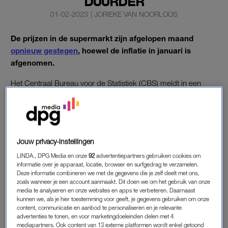
DUURDER
01-02-2023
|
JORIEKE VAN NOORLOOS
De prijzen in de supermarkt zijn afgelopen maand
opnieuw gestegen
, hoewel de inflatie in januari is
afgenomen.
Het Centraal Bureau voor de Statistiek (CBS) meldt in een
snelle eerste raming dat de inflatie vorige maand is gedaald tot
7,6 procent op jaarbasis. In december was dat nog 9,6
procent.
Jouw privacy-instellingen
INFLATIE
LINDA., DPG Media en onze
92
advertentiepartners gebruiken cookies om
informatie over je apparaat, locatie, browser en surfgedrag te verzamelen.
Het tempo waarin prijzen van voedingsmiddelen, dranken en
Deze informatie combineren we met de gegevens die je zelf deelt met ons,
tabak stijgen lag in januari nog wat hoger dan in december. De
zoals wanneer je een account aanmaakt. Dit doen we om het gebruik van onze
media te analyseren en onze websites en apps te verbeteren. Daarnaast
prijzen van industriële goederen gingen juist minder hard
kunnen we, als je hier toestemming voor geeft, je gegevens gebruiken om onze
omhoog.
content, communicatie en aanbod te personaliseren en je relevante
advertenties te tonen, en voor marketingdoeleinden delen met 4
mediapartners. Ook content van 13 externe platformen wordt enkel getoond
De gemiddelde prijstoename van producten in de