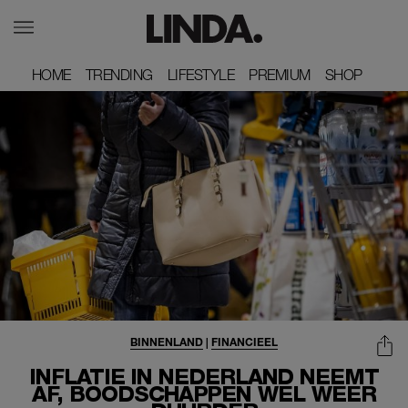
HOME
HOME
TRENDING
TRENDING
LIFESTYLE
LIFESTYLE
PREMIUM
PREMIUM
SHOP
SHOP
BINNENLAND
|
FINANCIEEL
INFLATIE IN NEDERLAND NEEMT
AF, BOODSCHAPPEN WEL WEER