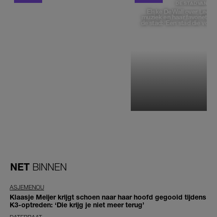
DE STAD VAN
Elske DeWall over Leeu
muziek en haar favoriete p
de stad: 'Een stad die voelt 
NET
BINNEN
ASJEMENOU
Klaasje Meijer krijgt schoen naar haar hoofd gegooid tijdens
K3-optreden: ‘Die krijg je niet meer terug’