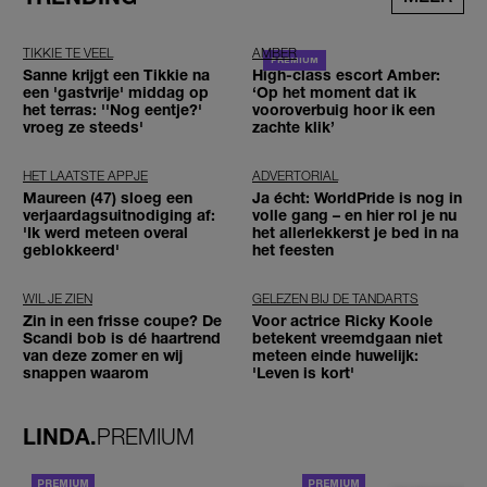
TIKKIE TE VEEL
AMBER
Sanne krijgt een Tikkie na
High-class escort Amber:
een 'gastvrije' middag op
‘Op het moment dat ik
het terras: ''Nog eentje?'
vooroverbuig hoor ik een
vroeg ze steeds'
zachte klik’
HET LAATSTE APPJE
ADVERTORIAL
Maureen (47) sloeg een
Ja écht: WorldPride is nog in
verjaardagsuitnodiging af:
volle gang – en hier rol je nu
'Ik werd meteen overal
het allerlekkerst je bed in na
geblokkeerd'
het feesten
WIL JE ZIEN
GELEZEN BIJ DE TANDARTS
Zin in een frisse coupe? De
Voor actrice Ricky Koole
Scandi bob is dé haartrend
betekent vreemdgaan niet
van deze zomer en wij
meteen einde huwelijk:
snappen waarom
'Leven is kort'
LINDA.
PREMIUM
ACHTERGROND