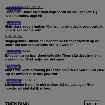
DE ALLEENSTAANDE MOEDER
'Spanjaard Oscar blijft door mijn hoofd en buik spoken. Hij
heeft hetzelfde, appt hij'
AMBER
High-class escort Amber: ‘Op het moment dat ik vooroverbuig
hoor ik een zachte klik’
ADVERTORIAL
Draglegendes RuPaul en Conchita Wurst tegenkomen op de
Dam? Dat kan zomaar eens realiteit worden
BEDROGEN VROUW
Een paar uur na haar dood ontdekte Thom (32) dat zijn vriendin
vreemdging: 'Echt, mijn bek viel open'
DE ERFENIS
Amy’s zus voert al twintig jaar strijd om erfenis van 10.000 euro:
'Op de uitvaart is ze niet geweest'
LEKKER SAMENGESTELD
Stiefmoeder Naomi is niet welkom bij verjaardagen: 'Hun
moeder wil niet dat ik er ben'
TRENDING
MEER