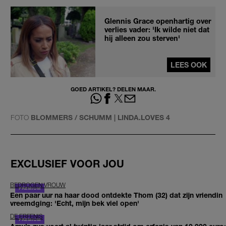
Glennis Grace openhartig over
verlies vader: 'Ik wilde niet dat
hij alleen zou sterven'
LEES OOK
GOED ARTIKEL? DELEN MAAR.
FOTO
BLOMMERS / SCHUMM | LINDA.LOVES 4
EXCLUSIEF VOOR JOU
BEDROGEN VROUW
Een paar uur na haar dood ontdekte Thom (32) dat zijn vriendin
vreemdging: 'Echt, mijn bek viel open'
DE ERFENIS