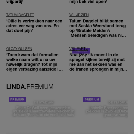
vrijpartij'
mijn bek viel open'
TATUM DAGELET
WIL JE ZIEN
'Ollie is vertrokken naar een
Tatum Dagelet blikt samen
adres ver weg van ons. En
met Saskia Weerstand terug
dat doet pijn’
op 'Brutale Meiden':
'Mensen beledigen was niet
leuk meer'
OLCAY GULSEN
VRIJPARTIJ
'Toen kwam dat formulier:
Noa (26): 'Ik moest in de
welke naam wilt u na uw
spiegel kijken terwijl zij met
huwelijk dragen? Tot mijn
me aan het seksen was en
eigen verbazing aarzelde ik
de tranen sprongen in mijn
geen moment'
ogen'
LINDA.
PREMIUM
DE STAD VAN
DE STAD VAN
Elske DeWall over Leeuwarden,
Isabelle Boer deelt haar f
muziek en haar favoriete plekken in
plekken in Zwolle: 'Deze pl
de stad: 'Een stad die voelt als thuis'
graag verborgen'