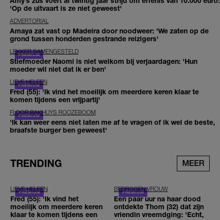
Amy’s zus voert al twintig jaar strijd om erfenis van 10.000 euro:
'Op de uitvaart is ze niet geweest'
ADVERTORIAL
Amaya zat vast op Madeira door noodweer: 'We zaten op de
grond tussen honderden gestrande reizigers'
LEKKER SAMENGESTELD
Stiefmoeder Naomi is niet welkom bij verjaardagen: 'Hun
moeder wil niet dat ik er ben'
LIEVE HELEEN
Fred (55): 'Ik vind het moeilijk om meerdere keren klaar te
komen tijdens een vrijpartij'
FLOOR BAKHUYS ROOZEBOOM
'Ik kan weer eens niet laten me af te vragen of ik wel de beste,
braafste burger ben geweest'
TRENDING
MEER
LIEVE HELEEN
BEDROGEN VROUW
Fred (55): 'Ik vind het
Een paar uur na haar dood
moeilijk om meerdere keren
ontdekte Thom (32) dat zijn
klaar te komen tijdens een
vriendin vreemdging: 'Echt,