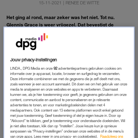
15-11-2021
|
RENEE DE WITTE
Het ging al rond, maar zeker was het niet. Tot nu.
Glennis Grace is weer vrijgezel. Dat bevestigt de
zangeres zelf in de Instagram Story van Ali B.
Tijdens de opnames van
The Voice of Holland
werd ze
geconfronteerd door haar medecoach, en beaamde ze dat zij
en ex Lévy Simon inderdaad niet meer samen zijn.
Jouw privacy-instellingen
LINDA., DPG Media en onze
92
advertentiepartners gebruiken cookies om
informatie over je apparaat, locatie, browser en surfgedrag te verzamelen.
GLENNIS GRACE
Deze informatie combineren we met de gegevens die je zelf deelt met ons,
zoals wanneer je een account aanmaakt. Dit doen we om het gebruik van onze
Zondagavond deelde Evert Santegoeds al in
Showniews
dat
media te analyseren en onze websites en apps te verbeteren. Daarnaast
kunnen we, als je hier toestemming voor geeft, je gegevens gebruiken om onze
het er behoorlijk op leek dat Glennis weer single zou zijn. Het
content, communicatie en aanbod te personaliseren en je relevante
management van de zangeres wilde toen nog geen gehoor
advertenties te tonen, en voor marketingdoeleinden delen met 4
geven, maar de woorden van de artiest zelf maken nu genoeg
mediapartners. Ook content van 13 externe platformen wordt enkel getoond
met jouw toestemming. Geef toestemming of stel je eigen keuze in. Door op
duidelijk.
"Akkoord" te klikken, geef je toestemming voor onderstaande doeleinden. Wil
je niet alles toestaan, klik dan op “Instellen”. Jouw keuze kun je opnieuw
Vorig jaar leek het al over te zijn tussen de twee, maar ze
aanpassen via “Privacy-instellingen” onderaan onze websites of in de menu’s
van onze apps. Lees meer in ons privacy- en cookiebeleid.
Raadpleeg ons