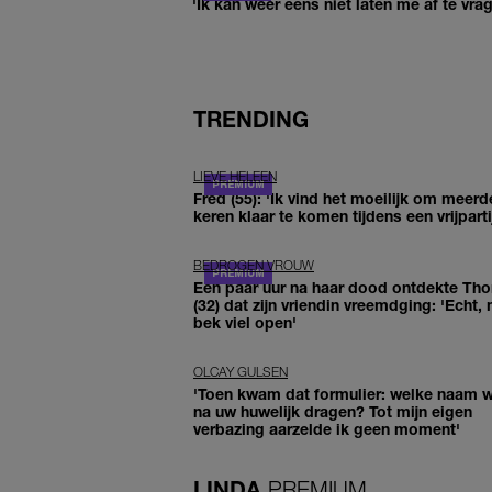
'Ik kan weer eens niet laten me af te vr
TRENDING
LIEVE HELEEN
Fred (55): 'Ik vind het moeilijk om meerd
keren klaar te komen tijdens een vrijparti
BEDROGEN VROUW
Een paar uur na haar dood ontdekte Th
(32) dat zijn vriendin vreemdging: 'Echt, 
bek viel open'
OLCAY GULSEN
'Toen kwam dat formulier: welke naam wi
na uw huwelijk dragen? Tot mijn eigen
verbazing aarzelde ik geen moment'
LINDA.
PREMIUM