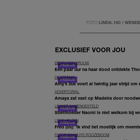
FOTO
LINDA.160 / WEND
EXCLUSIEF VOOR JOU
BEDROGEN VROUW
Een paar uur na haar dood ontdekte Thom 
DE ERFENIS
Amy’s zus voert al twintig jaar strijd om 
ADVERTORIAL
Amaya zat vast op Madeira door noodwee
LEKKER SAMENGESTELD
Stiefmoeder Naomi is niet welkom bij ver
LIEVE HELEEN
Fred (55): 'Ik vind het moeilijk om meerde
FLOOR BAKHUYS ROOZEBOOM