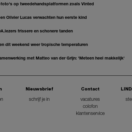
AI-foto's op tweedehandsplatformen zoals Vinted
 Olivier Lucas verwachten hun eerste kind
DA.lezers frissere en schonere tanden
gen dit weekend weer tropische temperaturen
enwerking met Matteo van der Grijn: 'Meteen heel makkelijk'
n
Nieuwsbrief
Contact
LIND
en
schrijf je in
vacatures
st
colofon
klantenservice