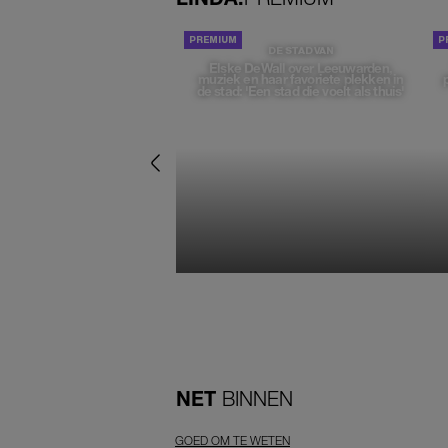
DE STAD VAN
Elske DeWall over Leeuwarden,
muziek en haar favoriete plekken in
de stad: 'Een stad die voelt als thuis'
NET
BINNEN
GOED OM TE WETEN