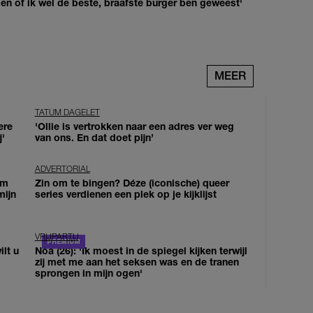
agen of ik wel de beste, braafste burger ben geweest'
MEER
TATUM DAGELET
ere
'Ollie is vertrokken naar een adres ver weg
j'
van ons. En dat doet pijn’
ADVERTORIAL
om
Zin om te bingen? Déze (iconische) queer
mijn
series verdienen een plek op je kijklijst
VRIJPARTIJ
lt u
Noa (26): 'Ik moest in de spiegel kijken terwijl
zij met me aan het seksen was en de tranen
sprongen in mijn ogen'