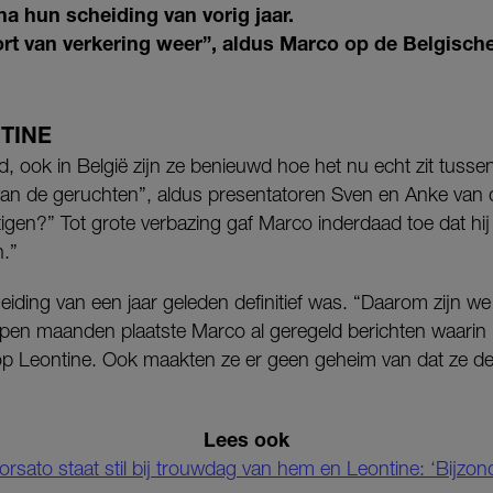
na hun scheiding van vorig jaar.
t van verkering weer”, aldus Marco op de Belgische
TINE
nd, ook in België zijn ze benieuwd hoe het nu echt zit tuss
van de geruchten”, aldus presentatoren Sven en Anke van 
stigen?” Tot grote verbazing gaf Marco inderdaad toe dat hi
n.”
heiding van een jaar geleden definitief was. “Daarom zijn w
open maanden plaatste Marco al geregeld berichten waarin h
s op Leontine. Ook maakten ze er geen geheim van dat ze d
Lees ook
rsato staat stil bij trouwdag van hem en Leontine: ‘Bijzon