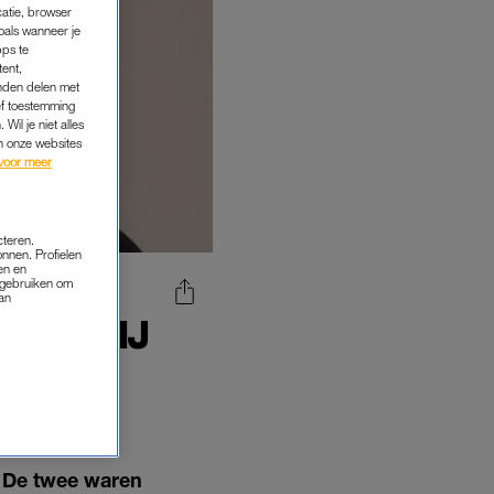
catie, browser
oals wanneer je
pps te
tent,
inden delen met
ef toestemming
Wil je niet alles
an onze websites
voor meer
cteren.
onnen. Profielen
en en
s gebruiken om
van
EER BIJ
RT VAN
. De twee waren