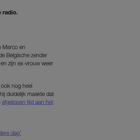
 radio.
en Marco en
de Belgische zender
j en zijn ex-vrouw weer
e ook nog heel
ij duidelijk maakte dat
e
afgelopen tijd aan het
dere dag’