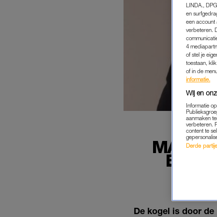
LINDA., DPG
en surfgedra
een account 
verbeteren. 
communicatie
4 mediapartn
of stel je ei
toestaan, kli
of in de men
informatie.
Wij en onz
Informatie o
Publieksgroe
aanmaken ten
verbeteren. 
content te se
gepersonalis
MARCO 
Derde partijen
ELKAA
De kogel is door de