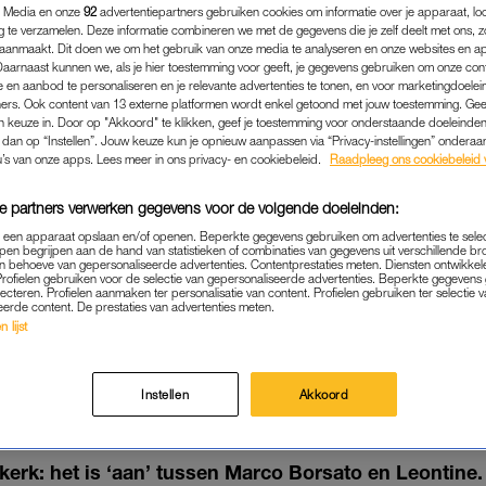
 Media en onze
92
advertentiepartners gebruiken cookies om informatie over je apparaat, lo
g te verzamelen. Deze informatie combineren we met de gegevens die je zelf deelt met ons, z
aanmaakt. Dit doen we om het gebruik van onze media te analyseren en onze websites en a
Daarnaast kunnen we, als je hier toestemming voor geeft, je gegevens gebruiken om onze con
 en aanbod te personaliseren en je relevante advertenties te tonen, en voor marketingdoele
ers. Ook content van 13 externe platformen wordt enkel getoond met jouw toestemming. Ge
gen keuze in. Door op "Akkoord" te klikken, geef je toestemming voor onderstaande doeleinden. 
k dan op “Instellen”. Jouw keuze kun je opnieuw aanpassen via “Privacy-instellingen” ondera
u’s van onze apps. Lees meer in ons privacy- en cookiebeleid.
Raadpleeg ons cookiebeleid 
e partners verwerken gegevens voor de volgende doeleinden:
p een apparaat opslaan en/of openen. Beperkte gegevens gebruiken om advertenties te sele
pen begrijpen aan de hand van statistieken of combinaties van gegevens uit verschillende br
 behoeve van gepersonaliseerde advertenties. Contentprestaties meten. Diensten ontwikkel
Profielen gebruiken voor de selectie van gepersonaliseerde advertenties. Beperkte gegeven
NIEUWS
|
GELEZEN BIJ DE TANDARTS
lecteren. Profielen aanmaken ter personalisatie van content. Profielen gebruiken ter selectie 
eerde content. De prestaties van advertenties meten.
BORSATO EN LEONTINE W
 lijst
R: 'WE HEBBEN EEN SOO
VERKERING'
Instellen
Akkoord
18-06-2021
|
ELIANE LAMPER
 kerk: het is ‘aan’ tussen Marco Borsato en Leontine