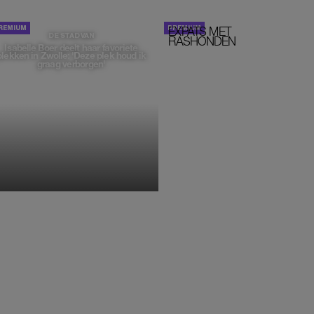
EXPATS MET
STOM!
DE STAD VAN
RASHONDEN
Isabelle Boer deelt haar favoriete
plekken in Zwolle: 'Deze plek houd ik
graag verborgen'
MONIQUE KLEMANN