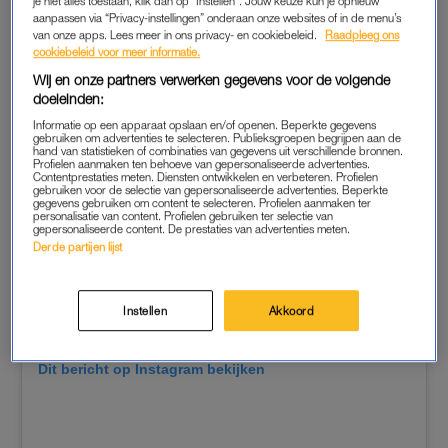
je niet alles toestaan, klik dan op “Instellen”. Jouw keuze kun je opnieuw
aanpassen via “Privacy-instellingen” onderaan onze websites of in de menu’s
van onze apps. Lees meer in ons privacy- en cookiebeleid.
Raadpleeg ons
cookiebeleid voor meer informatie.
Wij en onze partners verwerken gegevens voor de volgende
doeleinden:
Informatie op een apparaat opslaan en/of openen. Beperkte gegevens
gebruiken om advertenties te selecteren. Publieksgroepen begrijpen aan de
hand van statistieken of combinaties van gegevens uit verschillende bronnen.
Profielen aanmaken ten behoeve van gepersonaliseerde advertenties.
Contentprestaties meten. Diensten ontwikkelen en verbeteren. Profielen
gebruiken voor de selectie van gepersonaliseerde advertenties. Beperkte
gegevens gebruiken om content te selecteren. Profielen aanmaken ter
personalisatie van content. Profielen gebruiken ter selectie van
gepersonaliseerde content. De prestaties van advertenties meten.
Derde partijen lijst
Instellen
Akkoord
Dit bericht op Instagram bekijken