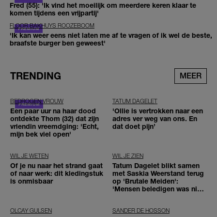
Fred (55): 'Ik vind het moeilijk om meerdere keren klaar te
komen tijdens een vrijpartij'
FLOOR BAKHUYS ROOZEBOOM
'Ik kan weer eens niet laten me af te vragen of ik wel de beste,
braafste burger ben geweest'
TRENDING
MEER
BEDROGEN VROUW
TATUM DAGELET
Een paar uur na haar dood
'Ollie is vertrokken naar een
ontdekte Thom (32) dat zijn
adres ver weg van ons. En
vriendin vreemdging: 'Echt,
dat doet pijn’
mijn bek viel open'
WIL JE WETEN
WIL JE ZIEN
Of je nu naar het strand gaat
Tatum Dagelet blikt samen
of naar werk: dit kledingstuk
met Saskia Weerstand terug
is onmisbaar
op 'Brutale Meiden':
'Mensen beledigen was niet
leuk meer'
OLCAY GULSEN
SANDER DE HOSSON