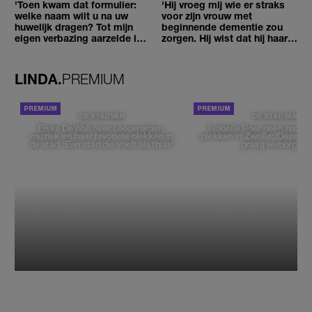
'Toen kwam dat formulier:
'Hij vroeg mij wie er straks
welke naam wilt u na uw
voor zijn vrouw met
huwelijk dragen? Tot mijn
beginnende dementie zou
eigen verbazing aarzelde ik
zorgen. Hij wist dat hij haar
geen moment'
zou moeten loslaten'
LINDA.
PREMIUM
DE STAD VAN
DE STAD VAN
Elske DeWall over Leeuwarden,
Isabelle Boer deelt haar f
muziek en haar favoriete plekken in
plekken in Zwolle: 'Deze pl
de stad: 'Een stad die voelt als thuis'
graag verborgen'