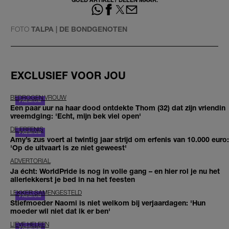
FOTO
TALPA | DE BONDGENOTEN
EXCLUSIEF VOOR JOU
BEDROGEN VROUW
Een paar uur na haar dood ontdekte Thom (32) dat zijn vriendin
vreemdging: 'Echt, mijn bek viel open'
DE ERFENIS
Amy’s zus voert al twintig jaar strijd om erfenis van 10.000 euro:
'Op de uitvaart is ze niet geweest'
ADVERTORIAL
Ja écht: WorldPride is nog in volle gang – en hier rol je nu het
allerlekkerst je bed in na het feesten
LEKKER SAMENGESTELD
Stiefmoeder Naomi is niet welkom bij verjaardagen: 'Hun
moeder wil niet dat ik er ben'
LIEVE HELEEN