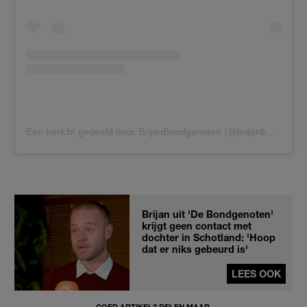
Een bericht gedeeld door BrijanBondgenoten (@brijanbartennbondgenoten)
Brijan uit 'De Bondgenoten'
krijgt geen contact met
dochter in Schotland: 'Hoop
dat er niks gebeurd is'
LEES OOK
GOED ARTIKEL? DELEN MAAR.