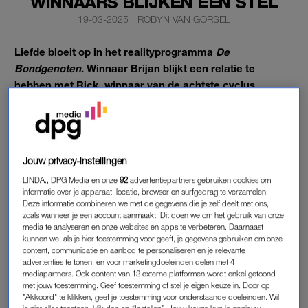
WINNAARS BLIJKEN EEN STEL
19-03-2025
|
ROBYN VAN GORSEL
Liefde bloeit op in het realityprogramma
De
Bondgenoten
. Winnaar Brijan blijkt een relatie te
hebben met Rick, winnaar van de achtste cyclus.
Van bondgenoten naar geliefden.
RELATIE TUSSEN BONDGENOTEN
Jouw privacy-instellingen
Na hun deelname aan het programma hebben de twee elkaar
LINDA., DPG Media en onze
92
advertentiepartners gebruiken cookies om
beter leren kennen – en met succes. Op Instagram deelt
Brijan
informatie over je apparaat, locatie, browser en surfgedrag te verzamelen.
Deze informatie combineren we met de gegevens die je zelf deelt met ons,
een lieve foto van hen samen, vergezeld van twee hartjes.
zoals wanneer je een account aanmaakt. Dit doen we om het gebruik van onze
Fans reageren enthousiast op het nieuws en wensen het
media te analyseren en onze websites en apps te verbeteren. Daarnaast
kunnen we, als je hier toestemming voor geeft, je gegevens gebruiken om onze
koppel alle geluk toe.
content, communicatie en aanbod te personaliseren en je relevante
advertenties te tonen, en voor marketingdoeleinden delen met 4
‘Hartstikke leuk koppeltje én een hele leuke foto!’, schrijft een
mediapartners. Ook content van 13 externe platformen wordt enkel getoond
met jouw toestemming. Geef toestemming of stel je eigen keuze in. Door op
volger. Een ander voegt toe: ‘Wat ontzettend leuk. Heel veel
"Akkoord" te klikken, geef je toestemming voor onderstaande doeleinden. Wil
geluk samen!’