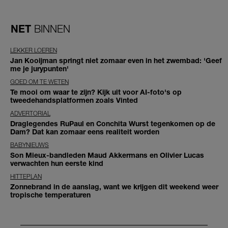
NET
BINNEN
LEKKER LOEREN
Jan Kooijman springt niet zomaar even in het zwembad: 'Geef
me je jurypunten'
GOED OM TE WETEN
Te mooi om waar te zijn? Kijk uit voor AI-foto's op
tweedehandsplatformen zoals Vinted
ADVERTORIAL
Draglegendes RuPaul en Conchita Wurst tegenkomen op de
Dam? Dat kan zomaar eens realiteit worden
BABYNIEUWS
Son Mieux-bandleden Maud Akkermans en Olivier Lucas
verwachten hun eerste kind
HITTEPLAN
Zonnebrand in de aanslag, want we krijgen dit weekend weer
tropische temperaturen