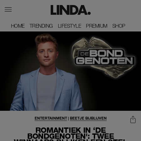
HOME
HOME
TRENDING
TRENDING
LIFESTYLE
LIFESTYLE
PREMIUM
PREMIUM
SHOP
SHOP
ENTERTAINMENT
|
BEETJE BIJBLIJVEN
ROMANTIEK IN ‘DE
BONDGENOTEN': TWEE