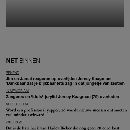
NET
BINNEN
BEKEND
Jim en Jamai reageren op overlijden Jerney Kaagman:
'Dankbaar dat je blijkbaar iets zag in dat jongetje van zestien'
IN MEMORIAM
Zangeres en 'Idols'-jurylid Jerney Kaagman (79) overleden
ADVERTORIAL
Word een professional yapper: zó wordt nieuwe mensen ontmoeten
veel minder awkward
WILLEN WE
Dít is de hair hack van Hailey Bieber die nog geen 20 euro kost