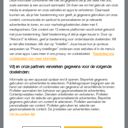
Deze informatie combineren we met de gegevens die je zelf deelt met ons,
zoals wanneer je een account aanmaakt. Dit doen we om het gebruik van onze
media te analyseren en onze websites en apps te verbeteren. Daarnaast
kunnen we, als je hier toestemming voor geeft, je gegevens gebruiken om onze
content, communicatie en aanbod te personaliseren en je relevante
advertenties te tonen, en voor marketingdoeleinden delen met 4
mediapartners. Ook content van 13 externe platformen wordt enkel getoond
met jouw toestemming. Geef toestemming of stel je eigen keuze in. Door op
"Akkoord" te klikken, geef je toestemming voor onderstaande doeleinden. Wil
je niet alles toestaan, klik dan op “Instellen”. Jouw keuze kun je opnieuw
aanpassen via “Privacy-instellingen” onderaan onze websites of in de menu’s
van onze apps. Lees meer in ons privacy- en cookiebeleid.
Raadpleeg ons
cookiebeleid voor meer informatie.
Wij en onze partners verwerken gegevens voor de volgende
doeleinden:
Dit bericht op Instagram bekijken
Informatie op een apparaat opslaan en/of openen. Beperkte gegevens
gebruiken om advertenties te selecteren. Publieksgroepen begrijpen aan de
hand van statistieken of combinaties van gegevens uit verschillende bronnen.
Profielen aanmaken ten behoeve van gepersonaliseerde advertenties.
Contentprestaties meten. Diensten ontwikkelen en verbeteren. Profielen
gebruiken voor de selectie van gepersonaliseerde advertenties. Beperkte
gegevens gebruiken om content te selecteren. Profielen aanmaken ter
personalisatie van content. Profielen gebruiken ter selectie van
gepersonaliseerde content. De prestaties van advertenties meten.
Derde partijen lijst