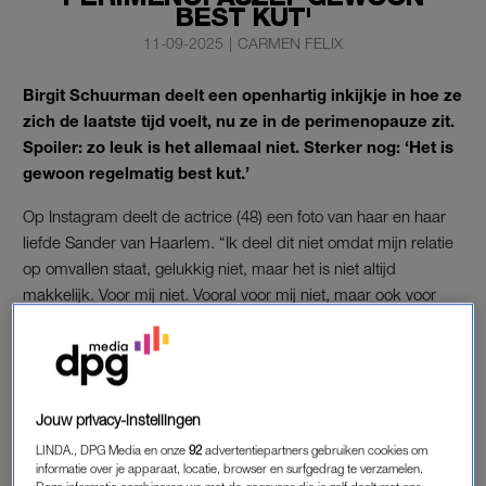
BEST KUT'
11-09-2025
|
CARMEN FELIX
Birgit Schuurman deelt een openhartig inkijkje in hoe ze
zich de laatste tijd voelt, nu ze in de perimenopauze zit.
Spoiler: zo leuk is het allemaal niet. Sterker nog: ‘Het is
gewoon regelmatig best kut.’
Op Instagram deelt de actrice (48) een foto van haar en haar
liefde Sander van Haarlem. “Ik deel dit niet omdat mijn relatie
op omvallen staat, gelukkig niet, maar het is niet altijd
makkelijk. Voor mij niet. Vooral voor mij niet, maar ook voor
mijn gezin niet, want ik schiet soms alle kanten op en dat is op
zijn zachtst gezegd niet heel gezellig. En dat mag ook wel eens
gezegd.”
Jouw privacy-instellingen
LINDA., DPG Media en onze
92
advertentiepartners gebruiken cookies om
informatie over je apparaat, locatie, browser en surfgedrag te verzamelen.