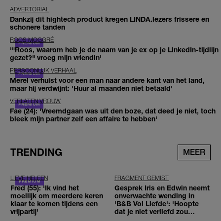
ADVERTORIAL
Dankzij dit hightech product kregen LINDA.lezers frissere en
schonere tanden
ROOS MOGGRÉ
'"Roos, waarom heb je de naam van je ex op je LinkedIn-tijdlijn
gezet?" vroeg mijn vriendin'
PERSOONLIJK VERHAAL
Merel verhuist voor een man naar andere kant van het land,
maar hij verdwijnt: 'Huur al maanden niet betaald'
VERLATEN VROUW
Fae (24): 'Vreemdgaan was uit den boze, dat deed je niet, toch
bleek mijn partner zelf een affaire te hebben'
TRENDING
MEER
LIEVE HELEEN
FRAGMENT GEMIST
Fred (55): 'Ik vind het
Gesprek Iris en Edwin neemt
moeilijk om meerdere keren
onverwachte wending in
klaar te komen tijdens een
'B&B Vol Liefde': 'Hoopte
vrijpartij'
dat je niet verliefd zou
worden'