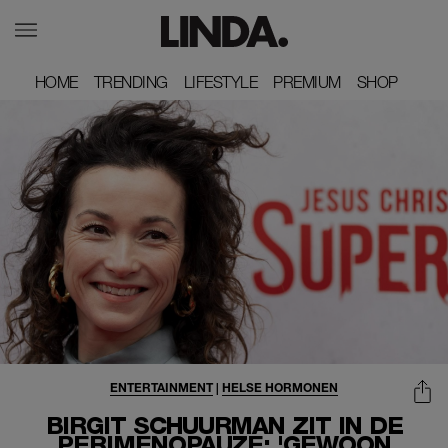
HOME
HOME
TRENDING
TRENDING
LIFESTYLE
LIFESTYLE
PREMIUM
PREMIUM
SHOP
SHOP
ENTERTAINMENT
|
HELSE HORMONEN
BIRGIT SCHUURMAN ZIT IN DE
PERIMENOPAUZE: 'GEWOON