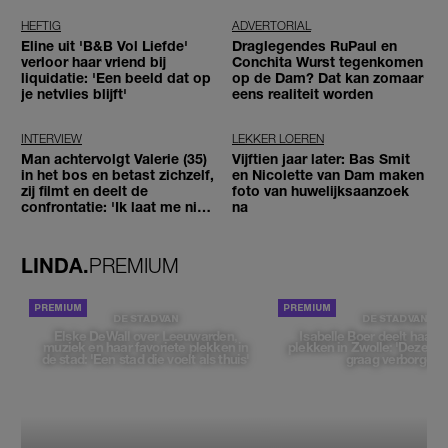
HEFTIG
ADVERTORIAL
Eline uit 'B&B Vol Liefde'
Draglegendes RuPaul en
verloor haar vriend bij
Conchita Wurst tegenkomen
liquidatie: 'Een beeld dat op
op de Dam? Dat kan zomaar
je netvlies blijft'
eens realiteit worden
INTERVIEW
LEKKER LOEREN
Man achtervolgt Valerie (35)
Vijftien jaar later: Bas Smit
in het bos en betast zichzelf,
en Nicolette van Dam maken
zij filmt en deelt de
foto van huwelijksaanzoek
confrontatie: 'Ik laat me niet
na
tegenhouden'
LINDA.
PREMIUM
DE STAD VAN
DE STAD VAN
Elske DeWall over Leeuwarden,
Isabelle Boer deelt haar f
muziek en haar favoriete plekken in
plekken in Zwolle: 'Deze pl
de stad: 'Een stad die voelt als thuis'
graag verborgen'