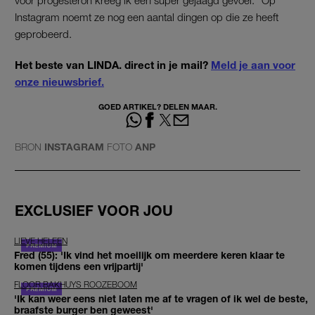
voor progesteron kreeg ik een super gejaagd gevoel.” Op
Instagram noemt ze nog een aantal dingen op die ze heeft
geprobeerd.
Het beste van LINDA. direct in je mail?
Meld je aan voor
onze nieuwsbrief.
GOED ARTIKEL? DELEN MAAR.
BRON
INSTAGRAM
FOTO
ANP
EXCLUSIEF VOOR JOU
LIEVE HELEEN
Fred (55): 'Ik vind het moeilijk om meerdere keren klaar te
komen tijdens een vrijpartij'
FLOOR BAKHUYS ROOZEBOOM
'Ik kan weer eens niet laten me af te vragen of ik wel de beste,
braafste burger ben geweest'