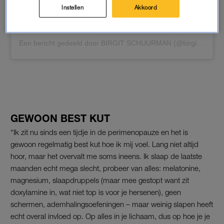
Instellen
Akkoord
Een bericht gedeeld door BIRGIT SCHUURMAN (@birgit.schuurman)
GEWOON BEST KUT
“Ik zit nu sinds een tijdje in de perimenopauze en het is
gewoon regelmatig best kut hoe ik mij voel. Lang niet altijd
hoor, maar het overvalt me soms ineens. Ik slaap de laatste
maanden echt mega slecht, probeer van alles: melatonine,
magnesium, slaapdruppels (maar mee gestopt want zit
doxylamine in, wat niet top is voor je hersenen), geen
schermen, ademhalingsoefeningen – maar weinig slapen heeft
echt overal invloed op. Op alles in je lichaam, dus op hoe je je