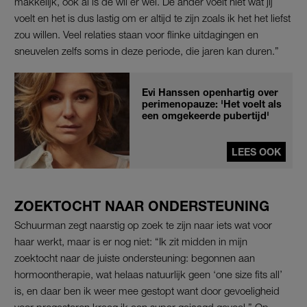
makkelijk, ook al is de wil er wel. De ander voelt niet wat jij
voelt en het is dus lastig om er altijd te zijn zoals ik het het liefst
zou willen. Veel relaties staan voor flinke uitdagingen en
sneuvelen zelfs soms in deze periode, die jaren kan duren.”
Evi Hanssen openhartig over
perimenopauze: 'Het voelt als
een omgekeerde pubertijd'
LEES OOK
ZOEKTOCHT NAAR ONDERSTEUNING
Schuurman zegt naarstig op zoek te zijn naar iets wat voor
haar werkt, maar is er nog niet: “Ik zit midden in mijn
zoektocht naar de juiste ondersteuning: begonnen aan
hormoontherapie, wat helaas natuurlijk geen ‘one size fits all’
is, en daar ben ik weer mee gestopt want door gevoeligheid