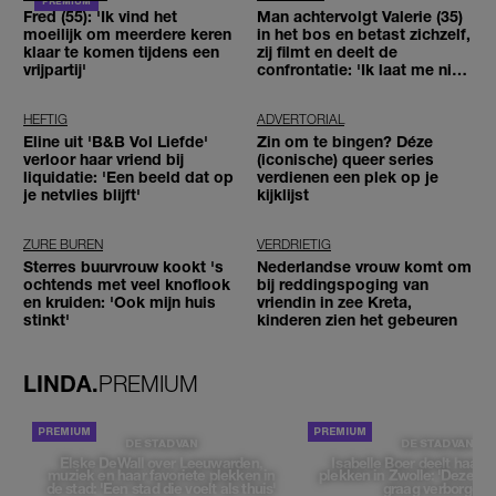
Fred (55): 'Ik vind het
Man achtervolgt Valerie (35)
moeilijk om meerdere keren
in het bos en betast zichzelf,
klaar te komen tijdens een
zij filmt en deelt de
vrijpartij'
confrontatie: 'Ik laat me niet
tegenhouden'
HEFTIG
ADVERTORIAL
Eline uit 'B&B Vol Liefde'
Zin om te bingen? Déze
verloor haar vriend bij
(iconische) queer series
liquidatie: 'Een beeld dat op
verdienen een plek op je
je netvlies blijft'
kijklijst
ZURE BUREN
VERDRIETIG
Sterres buurvrouw kookt 's
Nederlandse vrouw komt om
ochtends met veel knoflook
bij reddingspoging van
en kruiden: 'Ook mijn huis
vriendin in zee Kreta,
stinkt'
kinderen zien het gebeuren
LINDA.
PREMIUM
DE STAD VAN
DE STAD VAN
Elske DeWall over Leeuwarden,
Isabelle Boer deelt haar f
muziek en haar favoriete plekken in
plekken in Zwolle: 'Deze pl
de stad: 'Een stad die voelt als thuis'
graag verborgen'