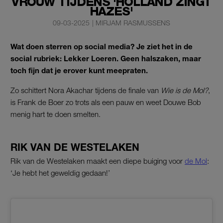
VROUW TIJDENS 'HOLLAND ZINGT
HAZES'
09-03-2025
|
MIRJAM RASMUSSENS
Wat doen sterren op social media? Je ziet het in de
social rubriek: Lekker Loeren. Geen halszaken, maar
toch fijn dat je erover kunt meepraten.
Zo schittert Nora Akachar tijdens de finale van
Wie is de Mol?
,
is Frank de Boer zo trots als een pauw en weet Douwe Bob
menig hart te doen smelten.
RIK VAN DE WESTELAKEN
Rik van de Westelaken maakt een diepe buiging voor
de Mol
:
‘Je hebt het geweldig gedaan!’