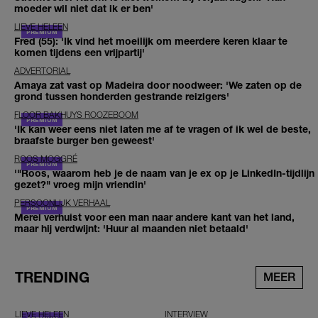
moeder wil niet dat ik er ben'
LIEVE HELEEN
Fred (55): 'Ik vind het moeilijk om meerdere keren klaar te
komen tijdens een vrijpartij'
ADVERTORIAL
Amaya zat vast op Madeira door noodweer: 'We zaten op de
grond tussen honderden gestrande reizigers'
FLOOR BAKHUYS ROOZEBOOM
'Ik kan weer eens niet laten me af te vragen of ik wel de beste,
braafste burger ben geweest'
ROOS MOGGRÉ
'"Roos, waarom heb je de naam van je ex op je LinkedIn-tijdlijn
gezet?" vroeg mijn vriendin'
PERSOONLIJK VERHAAL
Merel verhuist voor een man naar andere kant van het land,
maar hij verdwijnt: 'Huur al maanden niet betaald'
TRENDING
MEER
LIEVE HELEEN
INTERVIEW