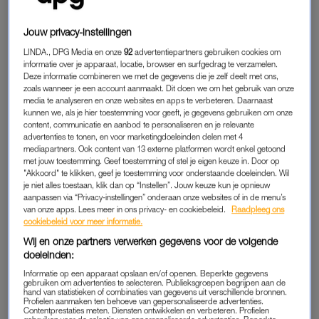
Jouw privacy-instellingen
LINDA., DPG Media en onze
92
advertentiepartners gebruiken cookies om
informatie over je apparaat, locatie, browser en surfgedrag te verzamelen.
Een bericht gedeeld door Rik van de Westelaken (@rik_van_de_westelaken)
Deze informatie combineren we met de gegevens die je zelf deelt met ons,
zoals wanneer je een account aanmaakt. Dit doen we om het gebruik van onze
media te analyseren en onze websites en apps te verbeteren. Daarnaast
kunnen we, als je hier toestemming voor geeft, je gegevens gebruiken om onze
content, communicatie en aanbod te personaliseren en je relevante
advertenties te tonen, en voor marketingdoeleinden delen met 4
mediapartners. Ook content van 13 externe platformen wordt enkel getoond
NORA AKACHAR
met jouw toestemming. Geef toestemming of stel je eigen keuze in. Door op
"Akkoord" te klikken, geef je toestemming voor onderstaande doeleinden. Wil
‘WIDM’-kandidaat Nora Akachar straalt tijdens de spannende
je niet alles toestaan, klik dan op “Instellen”. Jouw keuze kun je opnieuw
ontknoping
.
aanpassen via “Privacy-instellingen” onderaan onze websites of in de menu’s
van onze apps. Lees meer in ons privacy- en cookiebeleid.
Raadpleeg ons
cookiebeleid voor meer informatie.
Wij en onze partners verwerken gegevens voor de volgende
doeleinden:
Informatie op een apparaat opslaan en/of openen. Beperkte gegevens
gebruiken om advertenties te selecteren. Publieksgroepen begrijpen aan de
hand van statistieken of combinaties van gegevens uit verschillende bronnen.
Profielen aanmaken ten behoeve van gepersonaliseerde advertenties.
Contentprestaties meten. Diensten ontwikkelen en verbeteren. Profielen