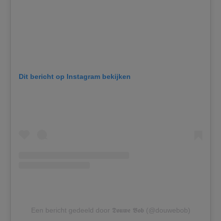
Dit bericht op Instagram bekijken
Een bericht gedeeld door 𝕯𝖔𝖚𝖜𝖊 𝕭𝖔𝖇 (@douwebob)