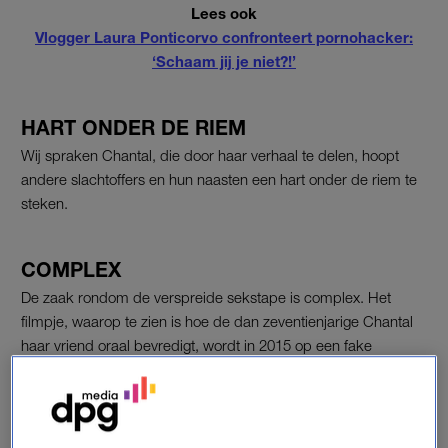
Lees ook
Vlogger Laura Ponticorvo confronteert pornohacker:
‘Schaam jij je niet?!’
HART ONDER DE RIEM
Wij spraken Chantal, die door haar verhaal te delen, hoopt
andere slachtoffers en hun naasten een hart onder de riem te
steken.
COMPLEX
De zaak rondom de verspreide sekstape is complex. Het
filmpje, waarop te zien is hoe de dan zeventienjarige Chantal
haar vriend oraal bevredigt, wordt in 2015 op een fake
Facebookaccount geplaatst. Onderzoeken naar de dader en
rechtszaken volgen, maar de verspreider van de video lijkt nog
altijd niet gevonden.