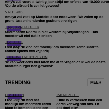
Amy’s zus voert al twintig jaar strijd om erfenis van 10.000 euro:
'Op de uitvaart is ze niet geweest'
ADVERTORIAL
Amaya zat vast op Madeira door noodweer: 'We zaten op de
grond tussen honderden gestrande reizigers'
LEKKER SAMENGESTELD
Stiefmoeder Naomi is niet welkom bij verjaardagen: 'Hun
moeder wil niet dat ik er ben'
LIEVE HELEEN
Fred (55): 'Ik vind het moeilijk om meerdere keren klaar te
komen tijdens een vrijpartij'
FLOOR BAKHUYS ROOZEBOOM
'Ik kan weer eens niet laten me af te vragen of ik wel de beste,
braafste burger ben geweest'
TRENDING
MEER
LIEVE HELEEN
TATUM DAGELET
Fred (55): 'Ik vind het
'Ollie is vertrokken naar een
moeilijk om meerdere keren
adres ver weg van ons. En
klaar te komen tijdens een
dat doet pijn’