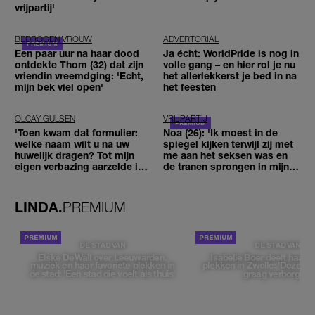
vrijpartij'
BEDROGEN VROUW
ADVERTORIAL
Een paar uur na haar dood
Ja écht: WorldPride is nog in
ontdekte Thom (32) dat zijn
volle gang – en hier rol je nu
vriendin vreemdging: 'Echt,
het allerlekkerst je bed in na
mijn bek viel open'
het feesten
OLCAY GULSEN
VRIJPARTIJ
'Toen kwam dat formulier:
Noa (26): 'Ik moest in de
welke naam wilt u na uw
spiegel kijken terwijl zij met
huwelijk dragen? Tot mijn
me aan het seksen was en
eigen verbazing aarzelde ik
de tranen sprongen in mijn
geen moment'
ogen'
LINDA.
PREMIUM
DE STAD VAN
DE STAD VAN
Elske DeWall over Leeuwarden,
Isabelle Boer deelt haar f
muziek en haar favoriete plekken in
plekken in Zwolle: 'Deze pl
de stad: 'Een stad die voelt als thuis'
graag verborgen'