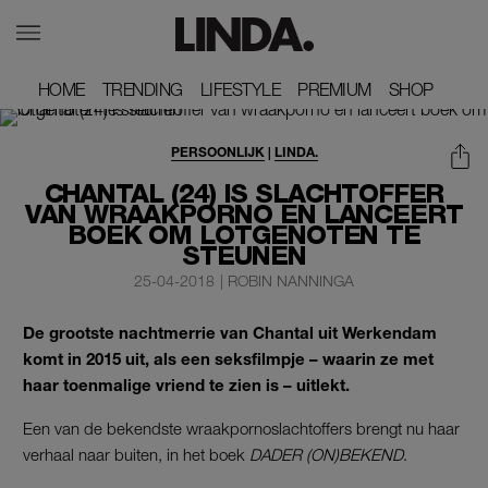
HOME
HOME
TRENDING
TRENDING
LIFESTYLE
LIFESTYLE
PREMIUM
PREMIUM
SHOP
SHOP
PERSOONLIJK
|
LINDA.
CHANTAL (24) IS SLACHTOFFER
VAN WRAAKPORNO EN LANCEERT
BOEK OM LOTGENOTEN TE
STEUNEN
25-04-2018
|
ROBIN NANNINGA
De grootste nachtmerrie van Chantal uit Werkendam
komt in 2015 uit, als een seksfilmpje – waarin ze met
haar toenmalige vriend te zien is – uitlekt.
Een van de bekendste wraakpornoslachtoffers brengt nu haar
verhaal naar buiten, in het boek
DADER (ON)BEKEND
.