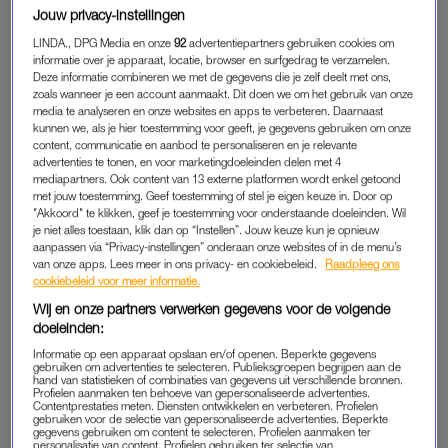
Jouw privacy-instellingen
NIEUWE INFORMATIE
LINDA., DPG Media en onze
92
advertentiepartners gebruiken cookies om
informatie over je apparaat, locatie, browser en surfgedrag te verzamelen.
Of toch wel? Die vraag roept de titel van Chantals boek
Deze informatie combineren we met de gegevens die je zelf deelt met ons,
meteen op. Zelf geeft ze weinig prijs. “In het boek verschijnt
zoals wanneer je een account aanmaakt. Dit doen we om het gebruik van onze
niet eerder gepubliceerde informatie. Het gaat om informatie
media te analyseren en onze websites en apps te verbeteren. Daarnaast
kunnen we, als je hier toestemming voor geeft, je gegevens gebruiken om onze
die bij mij al bekend was, maar nooit eerder aan de orde is
content, communicatie en aanbod te personaliseren en je relevante
gekomen. Het is aan de lezers om te concluderen of de dader
advertenties te tonen, en voor marketingdoeleinden delen met 4
mediapartners. Ook content van 13 externe platformen wordt enkel getoond
bekend is of niet.”
met jouw toestemming. Geef toestemming of stel je eigen keuze in. Door op
"Akkoord" te klikken, geef je toestemming voor onderstaande doeleinden. Wil
je niet alles toestaan, klik dan op “Instellen”. Jouw keuze kun je opnieuw
KWETSBAAR
aanpassen via “Privacy-instellingen” onderaan onze websites of in de menu’s
van onze apps. Lees meer in ons privacy- en cookiebeleid.
Raadpleeg ons
Hoewel het nog gissen is naar die afloop, is de boodschap van
cookiebeleid voor meer informatie.
haar boek in elk geval wel duidelijk.
DADER (ON)BEKEND
–
Wij en onze partners verwerken gegevens voor de volgende
opgetekend door journalist Hester Zitvast – moet dienen als
doeleinden:
hulpmiddel voor andere slachtoffers en hun naasten. “Het is
Informatie op een apparaat opslaan en/of openen. Beperkte gegevens
gebruiken om advertenties te selecteren. Publieksgroepen begrijpen aan de
aan de ene kant heel kwetsbaar om mijn verhaal zo te delen,
hand van statistieken of combinaties van gegevens uit verschillende bronnen.
Profielen aanmaken ten behoeve van gepersonaliseerde advertenties.
maar als ik er andere slachtoffers mee kan helpen, is dat het
Contentprestaties meten. Diensten ontwikkelen en verbeteren. Profielen
me waard.” Haar verhaal is helaas nog steeds actueel. “Ik
gebruiken voor de selectie van gepersonaliseerde advertenties. Beperkte
gegevens gebruiken om content te selecteren. Profielen aanmaken ter
vertel hoe ik met de situatie ben omgegaan en welke impact
personalisatie van content. Profielen gebruiken ter selectie van