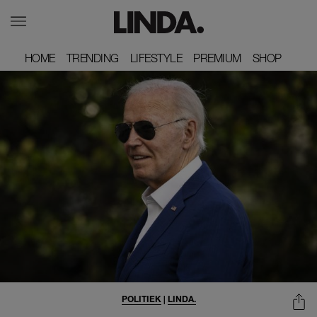
HOME
HOME
TRENDING
TRENDING
LIFESTYLE
LIFESTYLE
PREMIUM
PREMIUM
SHOP
SHOP
POLITIEK
|
LINDA.