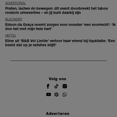
ADVERTORIAL
Praten, lachen én bewegen: dit event doorbreekt het taboe
rondom urineverlies – en jij kunt daarbij zijn
BIJZONDER
Edson da Graça noemt zorgen voor moeder 'een voorrecht': 'Ik
doe het met mijn hele hart'
HEFTIG
Eline uit 'B&B Vol Liefde' verloor haar vriend bij liquidatie: 'Een
beeld dat op je netvlies blijft'
Volg ons
Adverteren