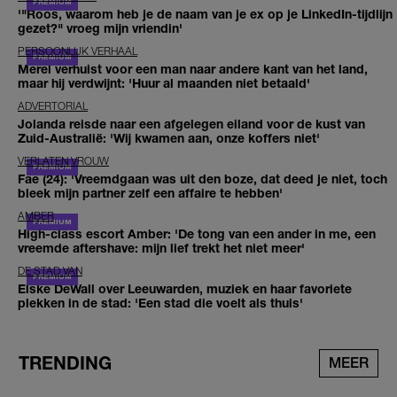
'"Roos, waarom heb je de naam van je ex op je LinkedIn-tijdlijn
gezet?" vroeg mijn vriendin'
PERSOONLIJK VERHAAL
Merel verhuist voor een man naar andere kant van het land,
maar hij verdwijnt: 'Huur al maanden niet betaald'
ADVERTORIAL
Jolanda reisde naar een afgelegen eiland voor de kust van
Zuid-Australië: 'Wij kwamen aan, onze koffers niet'
VERLATEN VROUW
Fae (24): 'Vreemdgaan was uit den boze, dat deed je niet, toch
bleek mijn partner zelf een affaire te hebben'
AMBER
High-class escort Amber: 'De tong van een ander in me, een
vreemde aftershave: mijn lief trekt het niet meer'
DE STAD VAN
Elske DeWall over Leeuwarden, muziek en haar favoriete
plekken in de stad: 'Een stad die voelt als thuis'
TRENDING
MEER