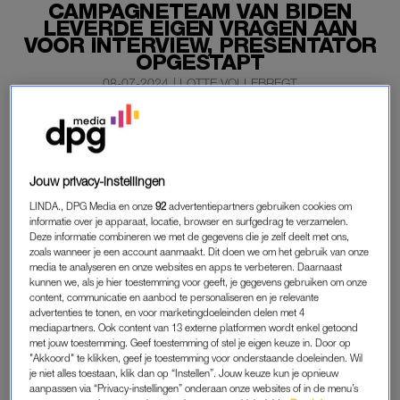
CAMPAGNETEAM VAN BIDEN
LEVERDE EIGEN VRAGEN AAN
VOOR INTERVIEW, PRESENTATOR
OPGESTAPT
08-07-2024
|
LOTTE VOLLEBREGT
Een Amerikaanse radiopresentator is opgestapt na een
interview met president Joe Biden. Bij haar eigen
zender ontstond ophef over de interviewvragen.
Jouw privacy-instellingen
De presentatrice laat weten dat de vragen waren bedacht en
LINDA., DPG Media en onze
92
advertentiepartners gebruiken cookies om
informatie over je apparaat, locatie, browser en surfgedrag te verzamelen.
aangeleverd door het team van Biden.
Deze informatie combineren we met de gegevens die je zelf deelt met ons,
zoals wanneer je een account aanmaakt. Dit doen we om het gebruik van onze
media te analyseren en onze websites en apps te verbeteren. Daarnaast
ONACCEPTABEL
kunnen we, als je hier toestemming voor geeft, je gegevens gebruiken om onze
content, communicatie en aanbod te personaliseren en je relevante
Andrea Lawful-Sanders stelde de 81-jarige president vragen
advertenties te tonen, en voor marketingdoeleinden delen met 4
mediapartners. Ook content van 13 externe platformen wordt enkel getoond
voor haar programma
The Source
, die aan de interviewster
met jouw toestemming. Geef toestemming of stel je eigen keuze in. Door op
waren aangeleverd door zijn eigen campagneteam. Haar
"Akkoord" te klikken, geef je toestemming voor onderstaande doeleinden. Wil
radiozender WURD uit Pennsylvania vond dat onacceptabel,
je niet alles toestaan, klik dan op “Instellen”. Jouw keuze kun je opnieuw
aanpassen via “Privacy-instellingen” onderaan onze websites of in de menu’s
zo berichten Amerikaanse media.