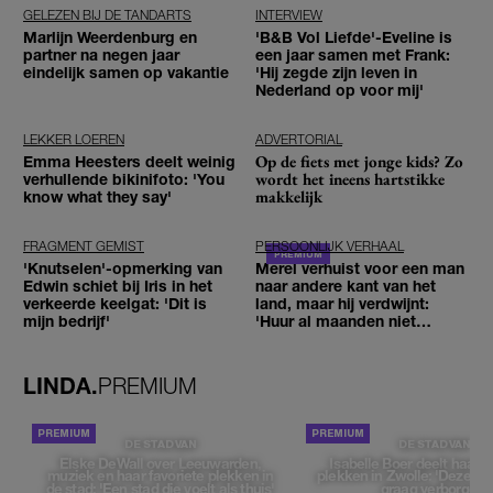
GELEZEN BIJ DE TANDARTS
INTERVIEW
Marlijn Weerdenburg en
'B&B Vol Liefde'-Eveline is
partner na negen jaar
een jaar samen met Frank:
eindelijk samen op vakantie
'Hij zegde zijn leven in
Nederland op voor mij'
LEKKER LOEREN
ADVERTORIAL
Op de fiets met jonge kids? Zo
Emma Heesters deelt weinig
wordt het ineens hartstikke
verhullende bikinifoto: 'You
makkelijk
know what they say'
FRAGMENT GEMIST
PERSOONLIJK VERHAAL
'Knutselen'-opmerking van
Merel verhuist voor een man
Edwin schiet bij Iris in het
naar andere kant van het
verkeerde keelgat: 'Dit is
land, maar hij verdwijnt:
mijn bedrijf'
'Huur al maanden niet
betaald'
LINDA.
PREMIUM
DE STAD VAN
DE STAD VAN
Elske DeWall over Leeuwarden,
Isabelle Boer deelt haar f
muziek en haar favoriete plekken in
plekken in Zwolle: 'Deze pl
de stad: 'Een stad die voelt als thuis'
graag verborgen'