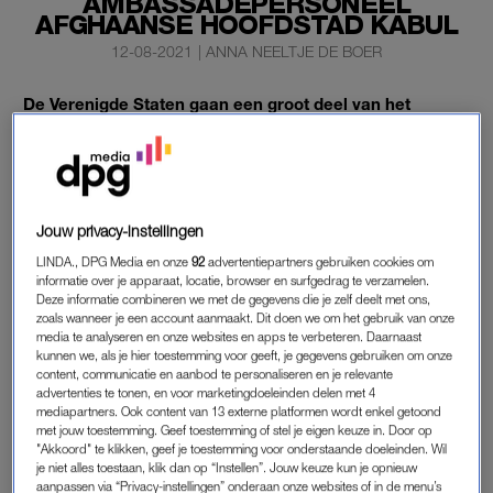
AMBASSADEPERSONEEL
AFGHAANSE HOOFDSTAD KABUL
12-08-2021
|
ANNA NEELTJE DE BOER
De Verenigde Staten gaan een groot deel van het
personeel van hun ambassade in de Afghaanse
hoofdstad Kabul evacueren. Daarnaast zetten de
Amerikanen dagelijkse vluchten in om Afghanen die de
Amerikanen hebben geholpen en nu gevaar lopen in
Jouw privacy-instellingen
veiligheid te brengen.
LINDA., DPG Media en onze
92
advertentiepartners gebruiken cookies om
De Britten hebben soortgelijke maatregelen aangekondigd.
informatie over je apparaat, locatie, browser en surfgedrag te verzamelen.
Deze informatie combineren we met de gegevens die je zelf deelt met ons,
zoals wanneer je een account aanmaakt. Dit doen we om het gebruik van onze
media te analyseren en onze websites en apps te verbeteren. Daarnaast
EVACUATIE AMBASSADE KABUL
kunnen we, als je hier toestemming voor geeft, je gegevens gebruiken om onze
content, communicatie en aanbod te personaliseren en je relevante
Het is een reactie op de ontwikkelingen in het Centraal-
advertenties te tonen, en voor marketingdoeleinden delen met 4
Aziatische land. Door de terugtrekking van een internationale
mediapartners. Ook content van 13 externe platformen wordt enkel getoond
met jouw toestemming. Geef toestemming of stel je eigen keuze in. Door op
troepenmacht grijpt de radicaalislamitische beweging Taliban
"Akkoord" te klikken, geef je toestemming voor onderstaande doeleinden. Wil
namelijk haar kans het land te heroveren.
je niet alles toestaan, klik dan op “Instellen”. Jouw keuze kun je opnieuw
aanpassen via “Privacy-instellingen” onderaan onze websites of in de menu’s