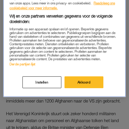
van onze apps. Lees meer in ons privacy- en cookiebeleid.
Raadpleeg ons
De Amerikanen sturen extra militairen die moeten helpen bij
cookiebeleid voor meer informatie.
het vertrek van de ambassademedewerkers. Dat geldt als
Wij en onze partners verwerken gegevens voor de volgende
standaardpraktijk in conflictgebieden. Het gaat om 3000 man,
doeleinden:
die zo snel mogelijk naar de luchthaven van Kabul moeten.
Informatie op een apparaat opslaan en/of openen. Beperkte gegevens
Momenteel zijn nog 650 Amerikaanse militairen in Afghanistan
gebruiken om advertenties te selecteren. Publieksgroepen begrijpen aan de
hand van statistieken of combinaties van gegevens uit verschillende bronnen.
om onder meer de ambassade te beschermen.
Profielen aanmaken ten behoeve van gepersonaliseerde advertenties.
Contentprestaties meten. Diensten ontwikkelen en verbeteren. Profielen
gebruiken voor de selectie van gepersonaliseerde advertenties. Beperkte
gegevens gebruiken om content te selecteren. Profielen aanmaken ter
personalisatie van content. Profielen gebruiken ter selectie van
ROMPBEZETTING
gepersonaliseerde content. De prestaties van advertenties meten.
Derde partijen lijst
De VS brengen de diplomatieke aanwezigheid in Kabul terug
tot een “rompbezetting”. Dat meldt een woordvoerder van het
ministerie van Buitenlandse Zaken. Hij benadrukt dat de
Instellen
Akkoord
ambassade openblijft. Daar verblijven naar verluidt nu nog
1400 medewerkers. Ook laat de woordvoerder weten dat
inmiddels meer dan 1200 Afghanen naar de VS zijn gebracht.
Het Verenigd Koninkrijk stuurt ook zeker honderd militairen
naar Afghanistan om personeel en Afghaanse tolken het land
uit te krijgen, aldus de Britse minister van Defensie Ben