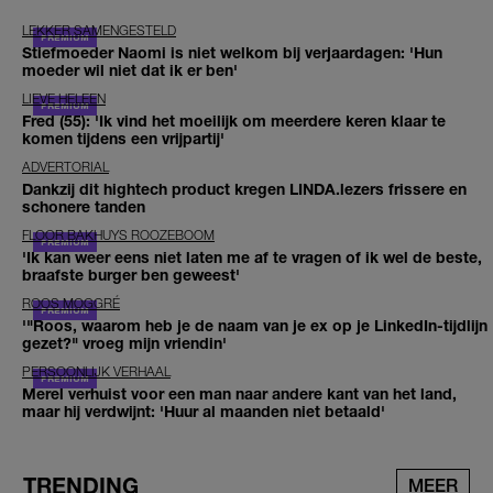
LEKKER SAMENGESTELD
Stiefmoeder Naomi is niet welkom bij verjaardagen: 'Hun
moeder wil niet dat ik er ben'
LIEVE HELEEN
Fred (55): 'Ik vind het moeilijk om meerdere keren klaar te
komen tijdens een vrijpartij'
ADVERTORIAL
Dankzij dit hightech product kregen LINDA.lezers frissere en
schonere tanden
FLOOR BAKHUYS ROOZEBOOM
'Ik kan weer eens niet laten me af te vragen of ik wel de beste,
braafste burger ben geweest'
ROOS MOGGRÉ
'"Roos, waarom heb je de naam van je ex op je LinkedIn-tijdlijn
gezet?" vroeg mijn vriendin'
PERSOONLIJK VERHAAL
Merel verhuist voor een man naar andere kant van het land,
maar hij verdwijnt: 'Huur al maanden niet betaald'
TRENDING
MEER