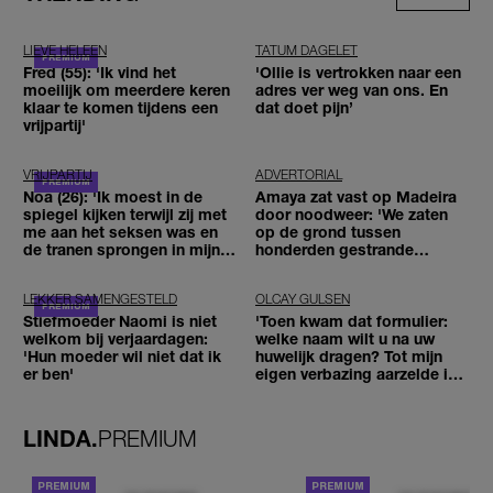
LIEVE HELEEN
TATUM DAGELET
Fred (55): 'Ik vind het
'Ollie is vertrokken naar een
moeilijk om meerdere keren
adres ver weg van ons. En
klaar te komen tijdens een
dat doet pijn’
vrijpartij'
VRIJPARTIJ
ADVERTORIAL
Noa (26): 'Ik moest in de
Amaya zat vast op Madeira
spiegel kijken terwijl zij met
door noodweer: 'We zaten
me aan het seksen was en
op de grond tussen
de tranen sprongen in mijn
honderden gestrande
ogen'
reizigers'
LEKKER SAMENGESTELD
OLCAY GULSEN
Stiefmoeder Naomi is niet
'Toen kwam dat formulier:
welkom bij verjaardagen:
welke naam wilt u na uw
'Hun moeder wil niet dat ik
huwelijk dragen? Tot mijn
er ben'
eigen verbazing aarzelde ik
geen moment'
LINDA.
PREMIUM