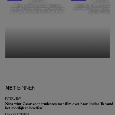
DE STAD VAN
DE STAD VAN
Elske DeWall over Leeuwarden,
Isabelle Boer deelt haar f
muziek en haar favoriete plekken in
plekken in Zwolle: 'Deze pl
de stad: 'Een stad die voelt als thuis'
graag verborgen'
NET
BINNEN
INTERVIEW
Nina wint Oscar voor studenten met film over haar libido: 'Ik vond
het moeilijk te beseffen'
LEKKER LOEREN