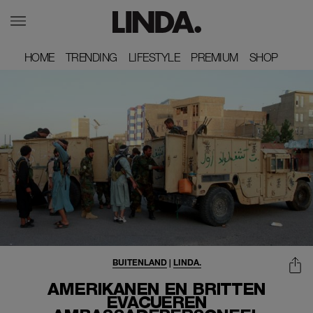
HOME
HOME
TRENDING
TRENDING
LIFESTYLE
LIFESTYLE
PREMIUM
PREMIUM
SHOP
SHOP
BUITENLAND
|
LINDA.
AMERIKANEN EN BRITTEN
EVACUEREN