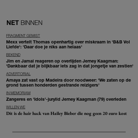
NET
BINNEN
FRAGMENT GEMIST
Mexx vertelt Thomas openhartig over miskraam in 'B&B Vol
Liefde': 'Daar doe je niks aan helaas'
BEKEND
Jim en Jamai reageren op overlijden Jerney Kaagman:
'Dankbaar dat je blijkbaar iets zag in dat jongetje van zestien'
ADVERTORIAL
Amaya zat vast op Madeira door noodweer: 'We zaten op de
grond tussen honderden gestrande reizigers'
IN MEMORIAM
Zangeres en 'Idols'-jurylid Jerney Kaagman (79) overleden
WILLEN WE
Dít is de hair hack van Hailey Bieber die nog geen 20 euro kost