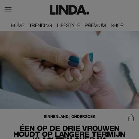
HOME
HOME
TRENDING
TRENDING
LIFESTYLE
LIFESTYLE
PREMIUM
PREMIUM
SHOP
SHOP
BINNENLAND
|
ONDERZOEK
ÉEN OP DE DRIE VROUWEN
HOUDT OP LANGERE TERMIJN