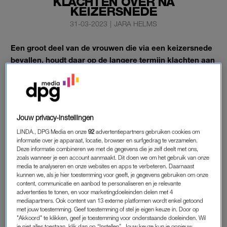
KLACHTEN OVER NA
KEIZERSNEDE
31-03-2023
|
JARA HELMS
Een groot deel van de vrouwen die via een keizersnede
bevallen, houdt daar op de langere termijn klachten aan
over. Door een onderzoek van Amsterdam UMC wordt
dit gezien als een echt ziektebeeld.
Dit ziektebeeld krijgt de naam Caesarean Scar Disorder.
Jouw privacy-instellingen
LINDA., DPG Media en onze
92
advertentiepartners gebruiken cookies om
KLACHTEN NA KEIZERSNEDE
informatie over je apparaat, locatie, browser en surfgedrag te verzamelen.
Deze informatie combineren we met de gegevens die je zelf deelt met ons,
Uit het onderzoek van het Amsterdam UMC blijkt dat ongeveer
zoals wanneer je een account aanmaakt. Dit doen we om het gebruik van onze
een op de drie vrouwen last van aanhoudende buikpijn,
media te analyseren en onze websites en apps te verbeteren. Daarnaast
kunnen we, als je hier toestemming voor geeft, je gegevens gebruiken om onze
bloedverlies of verminderde vruchtbaarheid als gevolg van een
content, communicatie en aanbod te personaliseren en je relevante
keizersnede.
advertenties te tonen, en voor marketingdoeleinden delen met 4
mediapartners. Ook content van 13 externe platformen wordt enkel getoond
met jouw toestemming. Geef toestemming of stel je eigen keuze in. Door op
In het totaal bevallen zo’n dertigduizend vrouwen per jaar in
"Akkoord" te klikken, geef je toestemming voor onderstaande doeleinden. Wil
Nederland via een keizersnede. Meer dan de helft houdt hier
je niet alles toestaan, klik dan op “Instellen”. Jouw keuze kun je opnieuw