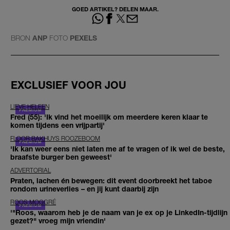
GOED ARTIKEL? DELEN MAAR.
BRON
ANP
FOTO
PEXELS
EXCLUSIEF VOOR JOU
LIEVE HELEEN
Fred (55): 'Ik vind het moeilijk om meerdere keren klaar te
komen tijdens een vrijpartij'
FLOOR BAKHUYS ROOZEBOOM
'Ik kan weer eens niet laten me af te vragen of ik wel de beste,
braafste burger ben geweest'
ADVERTORIAL
Praten, lachen én bewegen: dit event doorbreekt het taboe
rondom urineverlies – en jij kunt daarbij zijn
ROOS MOGGRÉ
'"Roos, waarom heb je de naam van je ex op je LinkedIn-tijdlijn
gezet?" vroeg mijn vriendin'