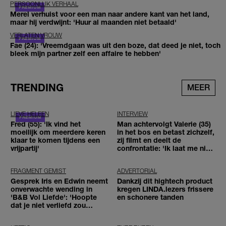
PERSOONLIJK VERHAAL
Merel verhuist voor een man naar andere kant van het land,
maar hij verdwijnt: 'Huur al maanden niet betaald'
VERLATEN VROUW
Fae (24): 'Vreemdgaan was uit den boze, dat deed je niet, toch
bleek mijn partner zelf een affaire te hebben'
TRENDING
MEER
LIEVE HELEEN
INTERVIEW
Fred (55): 'Ik vind het
Man achtervolgt Valerie (35)
moeilijk om meerdere keren
in het bos en betast zichzelf,
klaar te komen tijdens een
zij filmt en deelt de
vrijpartij'
confrontatie: 'Ik laat me niet
tegenhouden'
FRAGMENT GEMIST
ADVERTORIAL
Gesprek Iris en Edwin neemt
Dankzij dit hightech product
onverwachte wending in
kregen LINDA.lezers frissere
'B&B Vol Liefde': 'Hoopte
en schonere tanden
dat je niet verliefd zou
worden'