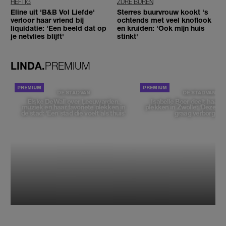
HEFTIG
ZURE BUREN
Eline uit 'B&B Vol Liefde'
Sterres buurvrouw kookt 's
verloor haar vriend bij
ochtends met veel knoflook
liquidatie: 'Een beeld dat op
en kruiden: 'Ook mijn huis
je netvlies blijft'
stinkt'
LINDA.
PREMIUM
DE STAD VAN
DE STAD VAN
Elske DeWall over Leeuwarden,
Isabelle Boer deelt haar f
muziek en haar favoriete plekken in
plekken in Zwolle: 'Deze pl
de stad: 'Een stad die voelt als thuis'
graag verborgen'