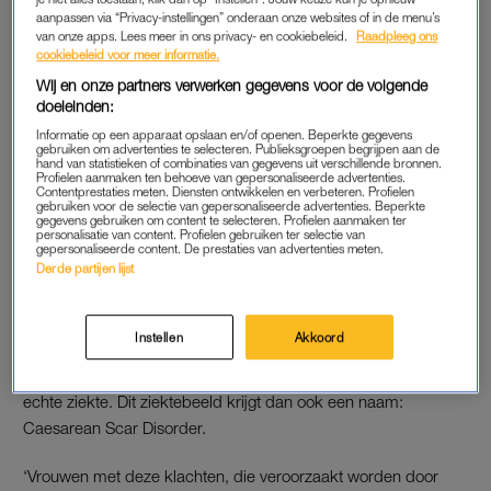
een ‘niche’ aan over, dat is een uitpuilend litteken in de
aanpassen via “Privacy-instellingen” onderaan onze websites of in de menu’s
van onze apps. Lees meer in ons privacy- en cookiebeleid.
Raadpleeg ons
baarmoeder. Bij deze groep zorgt dat in ruim de helft van de
cookiebeleid voor meer informatie.
gevallen voor klachten. Amsterdam UMC is gespecialiseerd in
Wij en onze partners verwerken gegevens voor de volgende
de behandeling daarvan.
doeleinden:
Informatie op een apparaat opslaan en/of openen. Beperkte gegevens
gebruiken om advertenties te selecteren. Publieksgroepen begrijpen aan de
Sandra werd na 30 weken
hand van statistieken of combinaties van gegevens uit verschillende bronnen.
Profielen aanmaken ten behoeve van gepersonaliseerde advertenties.
overvallen door de bevalling:
Contentprestaties meten. Diensten ontwikkelen en verbeteren. Profielen
'Wist niet wat me overkwam'
gebruiken voor de selectie van gepersonaliseerde advertenties. Beperkte
gegevens gebruiken om content te selecteren. Profielen aanmaken ter
personalisatie van content. Profielen gebruiken ter selectie van
gepersonaliseerde content. De prestaties van advertenties meten.
LEES OOK
Derde partijen lijst
Instellen
Akkoord
HERKENNING EN ERKENNING
Door het onderzoek worden deze klachten herkend als een
echte ziekte. Dit ziektebeeld krijgt dan ook een naam:
Caesarean Scar Disorder.
‘Vrouwen met deze klachten, die veroorzaakt worden door