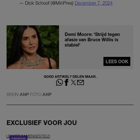
— Dick Schoof (@MinPres)
December 7, 2024
Demi Moore: 'Strijd tegen
afasie van Bruce Willis is
stabiel'
LEES OOK
GOED ARTIKEL? DELEN MAAR.
BRON
ANP
FOTO
ANP
EXCLUSIEF VOOR JOU
LEKKER SAMENGESTELD