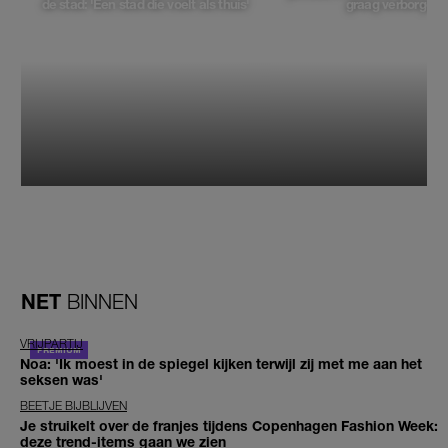
de stad: 'Een stad die voelt als thuis'
graag verborgen'
NET
BINNEN
VRIJPARTIJ
Noa: 'Ik moest in de spiegel kijken terwijl zij met me aan het
seksen was'
BEETJE BIJBLIJVEN
Je struikelt over de franjes tijdens Copenhagen Fashion Week:
deze trend-items gaan we zien