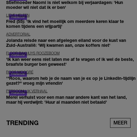
Stiefmoeder Naomi is niet welkom bij verjaardagen: 'Hun
moeder wil niet dat ik er ben'
LIEVE HELEEN
Fred (55): 'Ik vind het moeilijk om meerdere keren klaar te
komen tijdens een vrijpartij'
ADVERTORIAL
Jolanda reisde naar een afgelegen eiland voor de kust van
Zuid-Australië: 'Wij kwamen aan, onze koffers niet'
FLOOR BAKHUYS ROOZEBOOM
'Ik kan weer eens niet laten me af te vragen of ik wel de beste,
braafste burger ben geweest'
ROOS MOGGRÉ
'"Roos, waarom heb je de naam van je ex op je LinkedIn-tijdlijn
gezet?" vroeg mijn vriendin'
PERSOONLIJK VERHAAL
Merel verhuist voor een man naar andere kant van het land,
maar hij verdwijnt: 'Huur al maanden niet betaald'
TRENDING
MEER