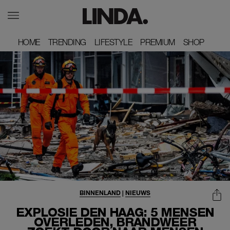
HOME
HOME
TRENDING
TRENDING
LIFESTYLE
LIFESTYLE
PREMIUM
PREMIUM
SHOP
SHOP
BINNENLAND
|
NIEUWS
EXPLOSIE DEN HAAG: 5 MENSEN
OVERLEDEN, BRANDWEER