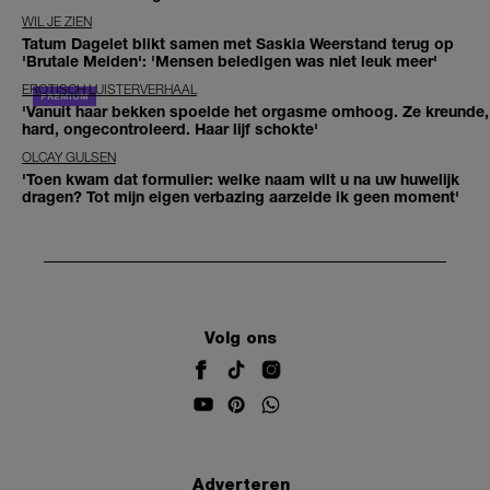
WIL JE ZIEN
Tatum Dagelet blikt samen met Saskia Weerstand terug op
'Brutale Meiden': 'Mensen beledigen was niet leuk meer'
EROTISCH LUISTERVERHAAL
'Vanuit haar bekken spoelde het orgasme omhoog. Ze kreunde,
hard, ongecontroleerd. Haar lijf schokte'
OLCAY GULSEN
'Toen kwam dat formulier: welke naam wilt u na uw huwelijk
dragen? Tot mijn eigen verbazing aarzelde ik geen moment'
Volg ons
Adverteren