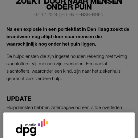
ZOEKT DOOR NAAR MENSEN
ONDER PUIN
07-12-2024
|
ELLEN HENSBERGEN
Na een explosie in een portiekflat in Den Haag zoekt de
brandweer nog altijd door naar mensen die
waarschijnlijk nog onder het puin liggen.
De hulpdiensten die zijn ingezet houden rekening met twintig
slachtoffers. Vijf mensen zijn overleden. Een aantal
slachtoffers, waaronder een kind, zijn naar het ziekenhuis
gebracht voor verdere hulp.
UPDATE
Hulpdiensten hebben zaterdagavond een vijfde overleden
persoon onder het puin van de explosies aan de Tarwekamp
vandaan gehaald. Dat meldt de brandweer. Eerder werden al
drie lichamen geborgen.