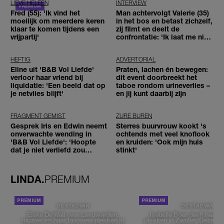
LIEVE HELEEN
INTERVIEW
Fred (55): 'Ik vind het
Man achtervolgt Valerie (35)
moeilijk om meerdere keren
in het bos en betast zichzelf,
klaar te komen tijdens een
zij filmt en deelt de
vrijpartij'
confrontatie: 'Ik laat me niet
tegenhouden'
HEFTIG
ADVERTORIAL
Eline uit 'B&B Vol Liefde'
Praten, lachen én bewegen:
verloor haar vriend bij
dit event doorbreekt het
liquidatie: 'Een beeld dat op
taboe rondom urineverlies –
je netvlies blijft'
en jij kunt daarbij zijn
FRAGMENT GEMIST
ZURE BUREN
Gesprek Iris en Edwin neemt
Sterres buurvrouw kookt 's
onverwachte wending in
ochtends met veel knoflook
'B&B Vol Liefde': 'Hoopte
en kruiden: 'Ook mijn huis
dat je niet verliefd zou
stinkt'
worden'
LINDA.
PREMIUM
DE STAD VAN
DE STAD VAN
Elske DeWall over Leeuwarden,
Isabelle Boer deelt haar f
muziek en haar favoriete plekken in
plekken in Zwolle: 'Deze pl