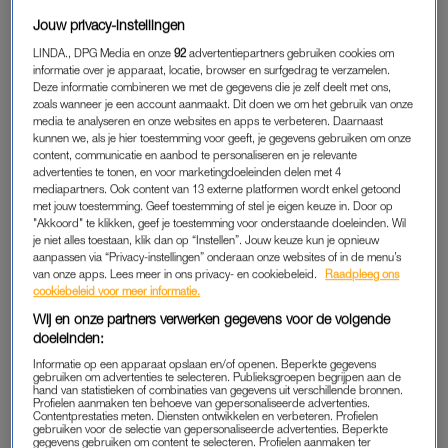
Daarna vonden reddingswerkers iemand die nog in leven was.
Jouw privacy-instellingen
Het slachtoffer is met een ambulance naar het ziekenhuis
LINDA., DPG Media en onze
92
advertentiepartners gebruiken cookies om
vervoerd. Een politiewoordvoerder ter plekke laat weten dat er
informatie over je apparaat, locatie, browser en surfgedrag te verzamelen.
nog niets bekend wordt gemaakt over de toestand van het
Deze informatie combineren we met de gegevens die je zelf deelt met ons,
zoals wanneer je een account aanmaakt. Dit doen we om het gebruik van onze
slachtoffer. Ook over de identiteit van de mensen die zijn
media te analyseren en onze websites en apps te verbeteren. Daarnaast
gevonden, is nog niets bekend.
kunnen we, als je hier toestemming voor geeft, je gegevens gebruiken om onze
content, communicatie en aanbod te personaliseren en je relevante
advertenties te tonen, en voor marketingdoeleinden delen met 4
De woordvoerder zegt verder dat er “zo lang als mogelijk”
mediapartners. Ook content van 13 externe platformen wordt enkel getoond
wordt gezocht. “Wellicht vinden we nog andere slachtoffers.”
met jouw toestemming. Geef toestemming of stel je eigen keuze in. Door op
"Akkoord" te klikken, geef je toestemming voor onderstaande doeleinden. Wil
Eerder zei burgemeester Jan van Zanen dat er voor mensen
je niet alles toestaan, klik dan op “Instellen”. Jouw keuze kun je opnieuw
die mogelijk nog onder het puin liggen een “geringe kans op
aanpassen via “Privacy-instellingen” onderaan onze websites of in de menu’s
overleven” is, en dat er rekening wordt gehouden met het
van onze apps. Lees meer in ons privacy- en cookiebeleid.
Raadpleeg ons
cookiebeleid voor meer informatie.
zwartste scenario. Het is nog onduidelijk hoeveel mensen er
Wij en onze partners verwerken gegevens voor de volgende
onder het puin liggen of hoeveel vermisten er zijn.
doeleinden:
Informatie op een apparaat opslaan en/of openen. Beperkte gegevens
gebruiken om advertenties te selecteren. Publieksgroepen begrijpen aan de
EXPLOSIE
hand van statistieken of combinaties van gegevens uit verschillende bronnen.
Profielen aanmaken ten behoeve van gepersonaliseerde advertenties.
Het incident aan de Tarwekamp in de wijk Mariahoeve
Contentprestaties meten. Diensten ontwikkelen en verbeteren. Profielen
gebruiken voor de selectie van gepersonaliseerde advertenties. Beperkte
gebeurde rond 06.15 uur. De portiekflat is na de explosie deels
gegevens gebruiken om content te selecteren. Profielen aanmaken ter