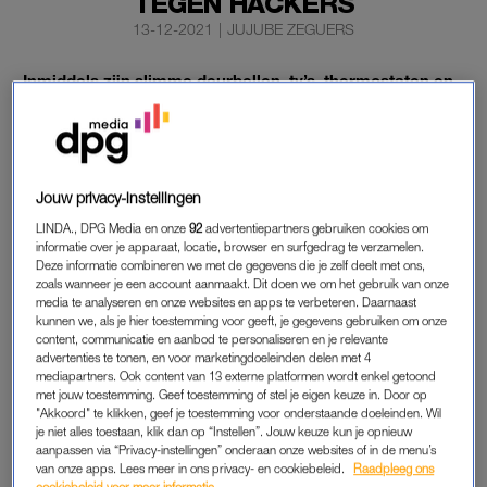
TEGEN HACKERS
13-12-2021
|
JUJUBE ZEGUERS
Inmiddels zijn slimme deurbellen, tv’s, thermostaten en
babyfoons niet meer weg te denken uit de meeste
huishoudens. Negen van de tien huishoudens hebben
gemiddeld vier van zulke apparaten die met het internet
verbonden zijn.
Jouw privacy-instellingen
Hoe fantastisch ze ook zijn, de apparaten zijn qua digitale
LINDA., DPG Media en onze
92
advertentiepartners gebruiken cookies om
informatie over je apparaat, locatie, browser en surfgedrag te verzamelen.
veiligheid een gemakkelijke ingang voor internetcriminelen.
Deze informatie combineren we met de gegevens die je zelf deelt met ons,
zoals wanneer je een account aanmaakt. Dit doen we om het gebruik van onze
media te analyseren en onze websites en apps te verbeteren. Daarnaast
kunnen we, als je hier toestemming voor geeft, je gegevens gebruiken om onze
UPDATES
content, communicatie en aanbod te personaliseren en je relevante
Het ministerie van Economische Zaken en Klimaat (EZK) wil
advertenties te tonen, en voor marketingdoeleinden delen met 4
mediapartners. Ook content van 13 externe platformen wordt enkel getoond
met de campagne ‘Doe je updates’ Nederlanders wijzen op
met jouw toestemming. Geef toestemming of stel je eigen keuze in. Door op
digitale veiligheid. Minister Stef Blok zegt over de kwestie:
"Akkoord" te klikken, geef je toestemming voor onderstaande doeleinden. Wil
je niet alles toestaan, klik dan op “Instellen”. Jouw keuze kun je opnieuw
“Door nieuwe Europese regels kunnen we slimme digitale
aanpassen via “Privacy-instellingen” onderaan onze websites of in de menu’s
apparaten veiliger maken. Zo krijgen verkopers en handelaren
van onze apps. Lees meer in ons privacy- en cookiebeleid.
Raadpleeg ons
straks de verplichting om updates aan consumenten te
cookiebeleid voor meer informatie.