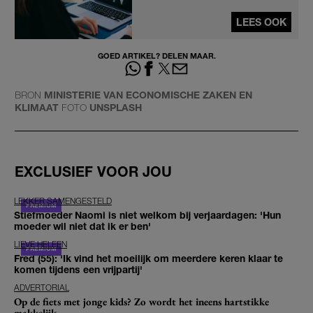
LEES OOK
GOED ARTIKEL? DELEN MAAR.
BRON
MINISTERIE VAN ECONOMISCHE ZAKEN EN
KLIMAAT
FOTO
UNSPLASH
EXCLUSIEF VOOR JOU
LEKKER SAMENGESTELD
Stiefmoeder Naomi is niet welkom bij verjaardagen: 'Hun
moeder wil niet dat ik er ben'
LIEVE HELEEN
Fred (55): 'Ik vind het moeilijk om meerdere keren klaar te
komen tijdens een vrijpartij'
ADVERTORIAL
Op de fiets met jonge kids? Zo wordt het ineens hartstikke
makkelijk