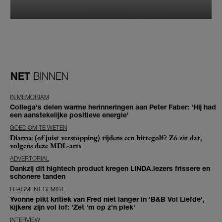
NET
BINNEN
IN MEMORIAM
Collega's delen warme herinneringen aan Peter Faber: 'Hij had
een aanstekelijke positieve energie'
GOED OM TE WETEN
Diarree (of juist verstopping) tijdens een hittegolf? Zó zit dat,
volgens deze MDL-arts
ADVERTORIAL
Dankzij dit hightech product kregen LINDA.lezers frissere en
schonere tanden
FRAGMENT GEMIST
Yvonne pikt kritiek van Fred niet langer in 'B&B Vol Liefde',
kijkers zijn vol lof: 'Zet 'm op z'n plek'
INTERVIEW