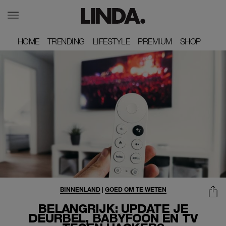
HOME
HOME
TRENDING
TRENDING
LIFESTYLE
LIFESTYLE
PREMIUM
PREMIUM
SHOP
SHOP
BINNENLAND
|
GOED OM TE WETEN
BELANGRIJK: UPDATE JE
DEURBEL, BABYFOON EN TV