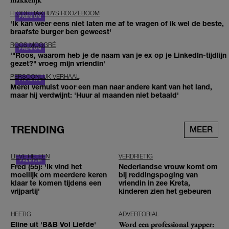
FLOOR BAKHUYS ROOZEBOOM
'Ik kan weer eens niet laten me af te vragen of ik wel de beste,
braafste burger ben geweest'
ROOS MOGGRÉ
'"Roos, waarom heb je de naam van je ex op je LinkedIn-tijdlijn
gezet?" vroeg mijn vriendin'
PERSOONLIJK VERHAAL
Merel verhuist voor een man naar andere kant van het land,
maar hij verdwijnt: 'Huur al maanden niet betaald'
TRENDING
MEER
LIEVE HELEEN
VERDRIETIG
Fred (55): 'Ik vind het
Nederlandse vrouw komt om
moeilijk om meerdere keren
bij reddingspoging van
klaar te komen tijdens een
vriendin in zee Kreta,
vrijpartij'
kinderen zien het gebeuren
HEFTIG
ADVERTORIAL
Word een professional yapper:
Eline uit 'B&B Vol Liefde'