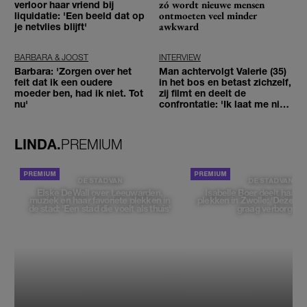
zó wordt nieuwe mensen
verloor haar vriend bij
ontmoeten veel minder
liquidatie: 'Een beeld dat op
awkward
je netvlies blijft'
BARBARA & JOOST
INTERVIEW
Barbara: 'Zorgen over het
Man achtervolgt Valerie (35)
feit dat ik een oudere
in het bos en betast zichzelf,
moeder ben, had ik niet. Tot
zij filmt en deelt de
nu'
confrontatie: 'Ik laat me niet
tegenhouden'
LINDA.
PREMIUM
DE STAD VAN
DE STAD VAN
Elske DeWall over Leeuwarden,
Isabelle Boer deelt haar f
muziek en haar favoriete plekken in
plekken in Zwolle: 'Deze pl
de stad: 'Een stad die voelt als thuis'
graag verborgen'